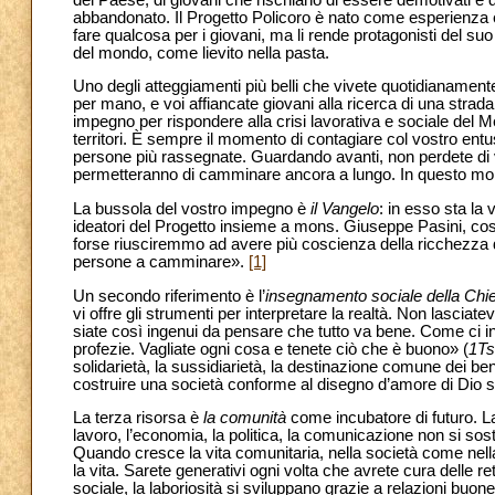
abbandonato. Il Progetto Policoro è nato come esperienza ec
fare qualcosa per i giovani, ma li rende protagonisti del su
del mondo, come lievito nella pasta.
Uno degli atteggiamenti più belli che vivete quotidianamen
per mano, e voi affiancate giovani alla ricerca di una strada
impegno per rispondere alla crisi lavorativa e sociale del M
territori. È sempre il momento di contagiare col vostro entus
persone più rassegnate. Guardando avanti, non perdete di vis
permetteranno di camminare ancora a lungo. In questo momen
La bussola del vostro impegno è
il Vangelo
: in esso sta la 
ideatori del Progetto insieme a mons. Giuseppe Pasini, così
forse riusciremmo ad avere più coscienza della ricchezza d
persone a camminare».
[1]
Un secondo riferimento è l’
insegnamento sociale della Chi
vi offre gli strumenti per interpretare la realtà. Non lascia
siate così ingenui da pensare che tutto va bene. Come ci i
profezie. Vagliate ogni cosa e tenete ciò che è buono» (
1Ts
solidarietà, la sussidiarietà, la destinazione comune dei beni
costruire una società conforme al disegno d’amore di Dio s
La terza risorsa è
la comunità
come incubatore di futuro. La 
lavoro, l’economia, la politica, la comunicazione non si soste
Quando cresce la vita comunitaria, nella società come nel
la vita. Sarete generativi ogni volta che avrete cura delle re
sociale, la laboriosità si sviluppano grazie a relazioni bu