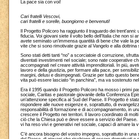
La pace sia con voi!
Cari fratelli Vescovi,
cari fratelli e sorelle, buongiorno e benvenuti!
Il Progetto Policoro ha raggiunto il traguardo dei trent’anni
fiducia. Voi giovani siete il volto bello dell’Italia che non s
avete seminato un’immensa quantità di bene che vale la pena
vite che si sono rimotivate grazie al Vangelo e alla dottrina
Sono stati detti tanti “no” a scorciatoie di corruzione, sfrut
diventati investimenti nel sociale; sono nate cooperative che h
accompagnati nel creare attività imprenditoriali. In più, av
lavoro e della giustizia, per formare alla pace, per sensibil
margini, delusi e disimpegnati. Grazie per tutto questo b
vita può essere lasciato “in panchina”, ma va sostenuto nel 
Era il 1995 quando il Progetto Policoro ha mosso i primi passi
sociale, Caritas e pastorale giovanile della Conferenza Ep
un’attenzione specifica al Sud del Paese. Il Progetto è sta
rispondere alle nuove esigenze e, soprattutto, di evangeli
responsabilità di formazione e di accompagnamento, in una 
crescere il Progetto nei territori. Il lavoro coordinato di mol
ciò che la Chiesa può e deve essere a servizio del Paese. D
vi ha reso vivi e generativi nel sociale, capaci di amare la vi
C’è ancora bisogno del vostro impegno, soprattutto in una s
del Paese, di giovani che rischiano di essere demotivati e