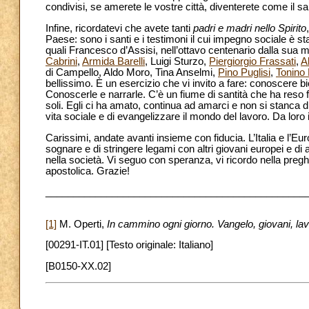
condivisi, se amerete le vostre città, diventerete come il sa
Infine, ricordatevi che avete tanti
padri e madri nello Spirito
Paese: sono i santi e i testimoni il cui impegno sociale è s
quali Francesco d’Assisi, nell’ottavo centenario dalla sua 
Cabrini
,
Armida Barelli
, Luigi Sturzo,
Piergiorgio Frassati
,
A
di Campello, Aldo Moro, Tina Anselmi,
Pino Puglisi
,
Tonino 
bellissimo. È un esercizio che vi invito a fare: conoscere bio
Conoscerle e narrarle. C’è un fiume di santità che ha reso f
soli. Egli ci ha amato, continua ad amarci e non si stanca 
vita sociale e di evangelizzare il mondo del lavoro. Da loro 
Carissimi, andate avanti insieme con fiducia. L’Italia e l’
sognare e di stringere legami con altri giovani europei e d
nella società. Vi seguo con speranza, vi ricordo nella pregh
apostolica. Grazie!
_______________________________________________
[1]
M. Operti,
In cammino ogni giorno. Vangelo, giovani, la
[00291-IT.01] [Testo originale: Italiano]
[B0150-XX.02]