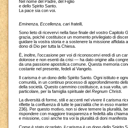
Nel nome del Padre, del Figlio
e dello Spirito Santo.
La pace sia con voi.
Eminenza, Eccellenza, cari fratelli,
Sono lieto di ricevervi nella fase finale del vostro Capitolo 
grazia, poiché costituisce un momento privilegiato di disce
guidare la vostra storia e a sostenere la missione affidata
dono di Dio per tutta la Chiesa.
È, inoltre, l’occasione per voi di riconoscervi eredi di un 
dolorose e non esenti da crisi — ha dato origine alla congre
da una passione apostolica comune. Questa memoria cond
costante nel presente, fedeli al Vangelo.
Il carisma è un dono dello Spirito Santo. Ogni istituto e o
comunità, in un continuo processo di approfondimento della pr
della società. Questo cammino costituisce, a sua volta, un
particolare, per la famiglia spirituale del
Regnum Christi
.
La diversità di forme, stili e accenti nel vivere il carisma 
riflette la confluenza di tutte le parzialità che in esso mant
236). Per questo motivo, non si deve temere la pluralità, b
rispondere con maggiore trasparenza e fedeltà alla chiamat
e missione, così anche tra voi la pluralità di doni manifesta
Come è stato ricordato, il carisma è un dono dello Spirito Sa