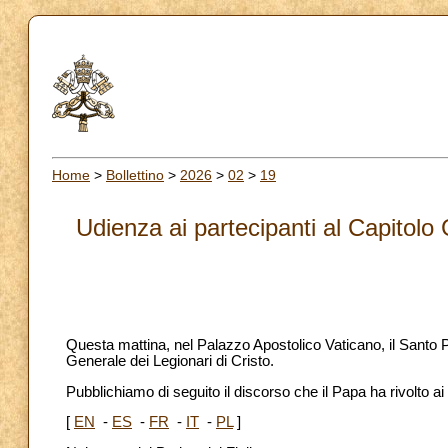
Home
>
Bollettino
>
2026
>
02
>
19
Udienza ai partecipanti al Capitolo
Questa mattina, nel Palazzo Apostolico Vaticano, il Santo P
Generale dei Legionari di Cristo.
Pubblichiamo di seguito il discorso che il Papa ha rivolto ai
[
EN
-
ES
-
FR
-
IT
-
PL
]