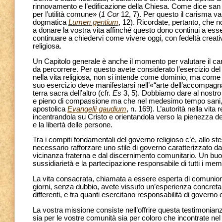
rinnovamento e l’edificazione della Chiesa. Come dice san 
per l’utilità comune» (
1 Cor
12, 7). Per questo il carisma va
dogmatica
Lumen gentium
, 12). Ricordate, pertanto, che n
a donare la vostra vita affinché questo dono continui a ess
continuare a chiedervi come vivere oggi, con fedeltà creativa
religiosa.
Un Capitolo generale è anche il momento per valutare il ca
da percorrere. Per questo avete considerato l’esercizio del go
nella vita religiosa, non si intende come dominio, ma come s
suo esercizio deve manifestarsi nell’«“arte dell’accompagna
terra sacra dell’altro (cfr.
Es
3, 5). Dobbiamo dare al nostro 
e pieno di compassione ma che nel medesimo tempo sani, lib
apostolica
Evangelii gaudium
, n. 169). L’autorità nella vit
incentrandola su Cristo e orientandola verso la pienezza della
e la libertà delle persone.
Tra i compiti fondamentali del governo religioso c’è, allo s
necessario rafforzare uno stile di governo caratterizzato dal
vicinanza fraterna e dal discernimento comunitario. Un bu
sussidiarietà e la partecipazione responsabile di tutti i mem
La vita consacrata, chiamata a essere esperta di comunione,
giorni, senza dubbio, avete vissuto un’esperienza concreta di
differenti, e tra quanti esercitano responsabilità di govern
La vostra missione consiste nell’offrire questa testimonianz
sia per le vostre comunità sia per coloro che incontrate n