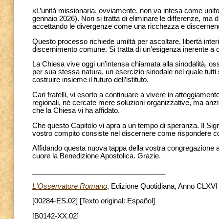
«L’unità missionaria, ovviamente, non va intesa come unifo
gennaio 2026). Non si tratta di eliminare le differenze, ma di
accettando le divergenze come una ricchezza e discernend
Questo processo richiede umiltà per ascoltare, libertà inter
discernimento comune. Si tratta di un’esigenza inerente a 
La Chiesa vive oggi un’intensa chiamata alla sinodalità, os
per sua stessa natura, un esercizio sinodale nel quale tutti 
costruire insieme il futuro dell’istituto.
Cari fratelli, vi esorto a continuare a vivere in atteggiamento
regionali, né cercate mere soluzioni organizzative, ma anzitu
che la Chiesa vi ha affidato.
Che questo Capitolo vi apra a un tempo di speranza. Il Signo
vostro compito consiste nel discernere come rispondere co
Affidando questa nuova tappa della vostra congregazione al
cuore la Benedizione Apostolica. Grazie.
__________________________________
L'Osservatore Romano
, Edizione Quotidiana, Anno CLXVI n
[00284-ES.02] [Texto original: Español]
[B0142-XX.02]