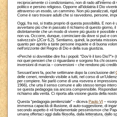
reciprocamente ci condizioniamo, non di rado all’interno di 
politico e persino religioso. Opporre all’idolatria il Dio vivent
attraverso un esodo, un cammino. Non più paralizzati, rigid
Come è raro trovare adulti che si ravvedono, persone, impr
Oggi, fra noi, si tratta proprio di questa possibilità. E non
avvertano più che in passato il richiamo di questo giorno, il 
distintamente che un modo di vivere più giusto è possibile 
non va. Occorre, dunque, cominciare da dove si può e con c
salvezza!» (
2Cor
6,2). Sentiamo, quindi, la portata mission
quanto per aprirlo a tante persone inquiete e di buona volon
nell’orizzonte del Regno di Dio e della sua giustizia.
«Perché si dovrebbe dire fra i popoli: “Dov’è il loro Dio?”» (
noi quei pensieri che ci riguardano e sorgono fra chi osserva
inversioni di marcia – conversioni – che rendono più credibi
Sessant’anni fa, poche settimane dopo la conclusione del
delle ceneri, rendendo visibile a tutti, nel corso di un’Udie
per compiere. Ne parlò come di una «severa e impressiona
1966), che urta il senso comune e allo stesso tempo interce
se questa pedagogia sia ancora comprensibile. Rispondiam
richiamo alla verità. Ci riporta alla visione giusta della nos
Questa “pedagogia penitenziale” – diceva
Paolo VI
– «sorpr
immensa capacità di illusione, di auto-suggestione, di ingann
secondo aspetto è «il fondamentale pessimismo» che Papa
umana offertaci oggi dalla filosofia, dalla letteratura, dallo