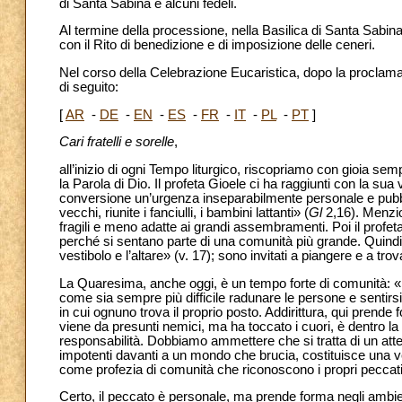
di Santa Sabina e alcuni fedeli.
Al termine della processione, nella Basilica di Santa Sabi
con il Rito di benedizione e di imposizione delle ceneri.
Nel corso della Celebrazione Eucaristica, dopo la proclama
di seguito:
[
AR
-
DE
-
EN
-
ES
-
FR
-
IT
-
PL
-
PT
]
Cari fratelli e sorelle
,
all’inizio di ogni Tempo liturgico, riscopriamo con gioia s
la Parola di Dio. Il profeta Gioele ci ha raggiunti con la su
conversione un’urgenza inseparabilmente personale e pubbl
vecchi, riunite i fanciulli, i bambini lattanti» (
Gl
2,16). Menzion
fragili e meno adatte ai grandi assembramenti. Poi il profet
perché si sentano parte di una comunità più grande. Quindi t
vestibolo e l’altare» (v. 17); sono invitati a piangere e a tro
La Quaresima, anche oggi, è un tempo forte di comunità: «
come sia sempre più difficile radunare le persone e sentir
in cui ognuno trova il proprio posto. Addirittura, qui prende
viene da presunti nemici, ma ha toccato i cuori, è dentro la
responsabilità. Dobbiamo ammettere che si tratta di un att
impotenti davanti a un mondo che brucia, costituisce una ve
come profezia di comunità che riconoscono i propri peccati
Certo, il peccato è personale, ma prende forma negli ambient