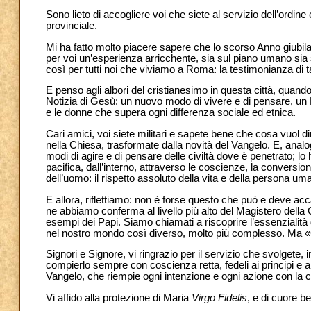
Sono lieto di accogliere voi che siete al servizio dell’ordine
provinciale.
Mi ha fatto molto piacere sapere che lo scorso Anno giubil
per voi un’esperienza arricchente, sia sul piano umano sia su
così per tutti noi che viviamo a Roma: la testimonianza di tan
E penso agli albori del cristianesimo in questa città, quand
Notizia di Gesù: un nuovo modo di vivere e di pensare, un Di
e le donne che supera ogni differenza sociale ed etnica.
Cari amici, voi siete militari e sapete bene che cosa vuol
nella Chiesa, trasformate dalla novità del Vangelo. E, analoga
modi di agire e di pensare delle civiltà dove è penetrato; l
pacifica, dall’interno, attraverso le coscienze, la conversio
dell’uomo: il rispetto assoluto della vita e della persona um
E allora, riflettiamo: non è forse questo che può e deve a
ne abbiamo conferma al livello più alto del Magistero della 
esempi dei Papi. Siamo chiamati a riscoprire l’essenzialità 
nel nostro mondo così diverso, molto più complesso. Ma «G
Signori e Signore, vi ringrazio per il servizio che svolgete, 
compierlo sempre con coscienza retta, fedeli ai principi e all
Vangelo, che riempie ogni intenzione e ogni azione con la ca
Vi affido alla protezione di Maria
Virgo Fidelis
, e di cuore be