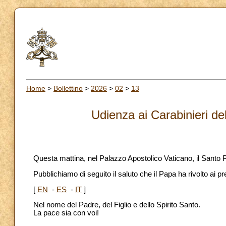
Home
>
Bollettino
>
2026
>
02
>
13
Udienza ai Carabinieri de
Questa mattina, nel Palazzo Apostolico Vaticano, il Santo P
Pubblichiamo di seguito il saluto che il Papa ha rivolto ai pr
[
EN
-
ES
-
IT
]
Nel nome del Padre, del Figlio e dello Spirito Santo.
La pace sia con voi!