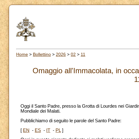
Home
>
Bollettino
>
2026
>
02
>
11
Omaggio all'Immacolata, in occas
1
Oggi il Santo Padre, presso la Grotta di Lourdes nei Giardi
Mondiale dei Malati.
Pubblichiamo di seguito le parole del Santo Padre:
[
EN
-
ES
-
IT
-
PL
]