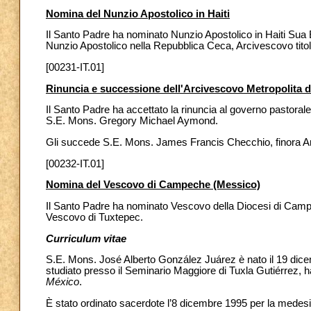
Nomina del Nunzio Apostolico in Haiti
Il Santo Padre ha nominato Nunzio Apostolico in Haiti S
Nunzio Apostolico nella Repubblica Ceca, Arcivescovo titol
[00231-IT.01]
Rinuncia e successione dell'Arcivescovo Metropolita d
Il Santo Padre ha accettato la rinuncia al governo pastoral
S.E. Mons. Gregory Michael Aymond.
Gli succede S.E. Mons. James Francis Checchio, finora A
[00232-IT.01]
Nomina del Vescovo di Campeche (Messico)
Il Santo Padre ha nominato Vescovo della Diocesi di Cam
Vescovo di Tuxtepec.
Curriculum vitae
S.E. Mons. José Alberto González Juárez è nato il 19 dicem
studiato presso il Seminario Maggiore di Tuxla Gutiérrez, h
México
.
È stato ordinato sacerdote l’8 dicembre 1995 per la medes