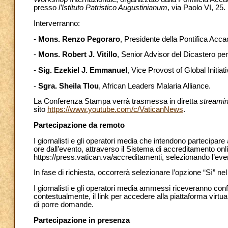
presso
l’Istituto Patristico Augustinianum
, via Paolo VI, 25.
Interverranno:
-
Mons. Renzo Pegoraro
, Presidente della Pontifica Acca
-
Mons. Robert J. Vitillo
, Senior Advisor del Dicastero pe
-
Sig. Ezekiel J. Emmanuel
, Vice Provost of Global Initiat
-
Sgra. Sheila Tlou
, African Leaders Malaria Alliance.
La Conferenza Stampa verrà trasmessa in diretta
streami
sito
https://www.youtube.com/c/VaticanNews
.
Partecipazione da remoto
I giornalisti e gli operatori media che intendono partecipa
ore dall’evento, attraverso il Sistema di accreditamento onl
https://press.vatican.va/accreditamenti, selezionando l’ev
In fase di richiesta, occorrerà selezionare l’opzione “Sì” n
I giornalisti e gli operatori media ammessi riceveranno con
contestualmente, il link per accedere alla piattaforma virtu
di porre domande.
Partecipazione in presenza