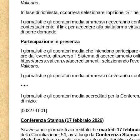
Vaticano
.
In fase di richiesta, occorrerà selezionare l’opzione “Sì” n
I giornalisti e gli operatori media ammessi riceveranno con
contestualmente, il link per accedere alla piattaforma virtu
di porre domande.
Partecipazione in presenza
I giornalisti e gli operatori media che intendono partecipar
ore dall’evento, attraverso il Sistema di accreditamento onl
https://press.vatican.va/accreditamenti, selezionando l’ev
Vaticano.
I giornalisti e gli operatori media ammessi riceveranno con
.
.
*
*
*
I giornalisti e gli operatori media accreditati per la Confere
di inizio.
[00227-IT.01]
Conferenza Stampa (17 febbraio 2026)
Si avvisano i giornalisti accreditati che
martedi 17 febbrai
della Conciliazione, 54, avrà luogo la
Conferenza Stampa di
Workshop Internazionale, organizzato dalla Pontificia Accad