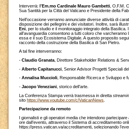
Interverrà:
l’Em.mo
Cardinale Mauro Gambetti
, O.F.M. C
Sua Santità per la Città del Vaticano e Presidente della Fab
Nell’occasione verranno annunciate diverse attività di carat
disposizione dei pellegrini e dei visitatori. Inoltre, sarà illustr
Eni
,
per lo studio e il monitoraggio integrato della Basilica. 
all’avanguardia consentono a tutti coloro che varcheranno l
essa e il suo Ecosistema Digitale. A questo proposito segu
racconto della costruzione della Basilica di San Pietro.
A tal fine interverranno:
-
Claudio Granata
, Direttore Stakeholder Relations & Serv
-
Alberto Capitanucci
, Senior Advisor Progetti Speciali de
-
Annalisa Muccioli
, Responsabile Ricerca e Sviluppo e fu
-
Jacopo Veneziani
, storico dell’arte.
La Conferenza Stampa verrà trasmessa in diretta
streami
sito
https://www.youtube.com/c/VaticanNews
.
Partecipazione da remoto
I giornalisti e gli operatori media che intendono partecipa
ore dall’evento, attraverso il Sistema di accreditamento onl
https://press.vatican.va/accreditamenti, selezionando l’ev