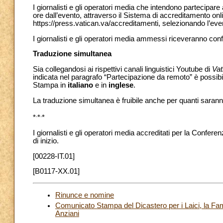
I giornalisti e gli operatori media che intendono partecipar
ore dall’evento, attraverso il Sistema di accreditamento onl
https://press.vatican.va/accreditamenti, selezionando l’ev
I giornalisti e gli operatori media ammessi riceveranno con
Traduzione simultanea
Sia collegandosi ai rispettivi canali linguistici Youtube di
Va
indicata nel paragrafo “Partecipazione da remoto” è possibi
Stampa in
italiano
e in
inglese
.
La traduzione simultanea è fruibile anche per quanti saran
.
.
*
*
*
I giornalisti e gli operatori media accreditati per la Confere
di inizio.
[00228-IT.01]
[B0117-XX.01]
Rinunce e nomine
Comunicato Stampa del Dicastero per i Laici, la Fami
Anziani