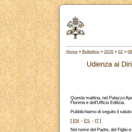
Home
>
Bollettino
>
2026
>
02
>
0
Udienza ai Diri
Questa mattina, nel Palazzo Apos
Floreria e dell’Ufficio Edilizia.
Pubblichiamo di seguito il saluto 
[
EN
-
ES
-
IT
]
Nel nome del Padre, del Figlio e 