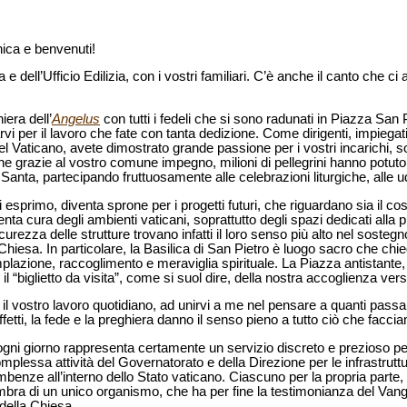
ica e benvenuti!
eria e dell’Ufficio Edilizia, con i vostri familiari. C’è anche il canto ch
era dell’
Angelus
con tutti i fedeli che si sono radunati in Piazza San P
iarvi per il lavoro che fate con tanta dedizione. Come dirigenti, impiega
 del Vaticano, avete dimostrato grande passione per i vostri incarichi, s
e grazie al vostro comune impegno, milioni di pellegrini hanno potuto
Santa, partecipando fruttuosamente alle celebrazioni liturgiche, alle udi
 esprimo, diventa sprone per i progetti futuri, che riguardano sia il c
attenta cura degli ambienti vaticani, soprattutto degli spazi dedicati alla p
curezza delle strutture trovano infatti il loro senso più alto nel sosteg
a Chiesa. In particolare, la Basilica di San Pietro è luogo sacro che chi
plazione, raccoglimento e meraviglia spirituale. La Piazza antistante
l “biglietto da visita”, come si suol dire, della nostra accoglienza verso
 il vostro lavoro quotidiano, ad unirvi a me nel pensare a quanti passa
ffetti, la fede e la preghiera danno il senso pieno a tutto ciò che facci
ogni giorno rappresenta certamente un servizio discreto e prezioso pe
omplessa attività del Governatorato e della Direzione per le infrastruttu
mbenze all’interno dello Stato vaticano. Ciascuno per la propria parte,
bra di un unico organismo, che ha per fine la testimonianza del Van
della Chiesa.