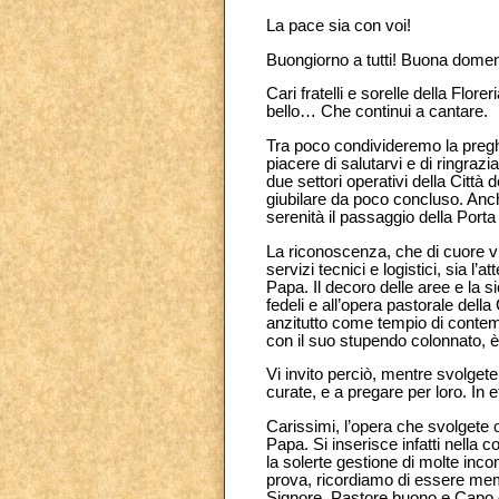
La pace sia con voi!
Buongiorno a tutti! Buona domen
Cari fratelli e sorelle della Flor
bello… Che continui a cantare.
Tra poco condivideremo la preghi
piacere di salutarvi e di ringraz
due settori operativi della Città
giubilare da poco concluso. Anch
serenità il passaggio della Porta 
La riconoscenza, che di cuore vi
servizi tecnici e logistici, sia l’
Papa. Il decoro delle aree e la si
fedeli e all’opera pastorale dell
anzitutto come tempio di contem
con il suo stupendo colonnato, è i
Vi invito perciò, mentre svolgete
curate, e a pregare per loro. In e
Carissimi, l’opera che svolgete 
Papa. Si inserisce infatti nella c
la solerte gestione di molte inco
prova, ricordiamo di essere mem
Signore, Pastore buono e Capo 