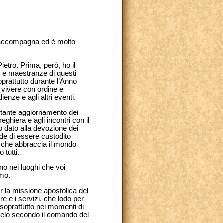
e ci accompagna ed è molto
ietro. Prima, però, ho il
ti e maestranze di questi
oprattutto durante l’Anno
 vivere con ordine e
enze e agli altri eventi.
ostante aggiornamento dei
reghiera e agli incontri con il
no dato alla devozione dei
ede di essere custodito
, che abbraccia il mondo
 tutti.
no nei luoghi che voi
amo.
r la missione apostolica del
re e i servizi, che lodo per
 soprattutto nei momenti di
gelo secondo il comando del