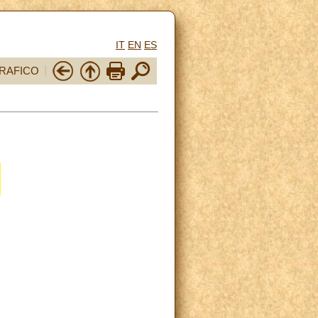
IT
EN
ES
RAFICO