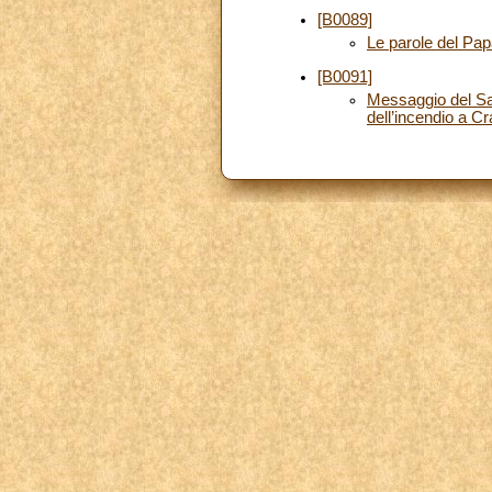
[B0089]
Le parole del Papa
[B0091]
Messaggio del San
dell’incendio a C