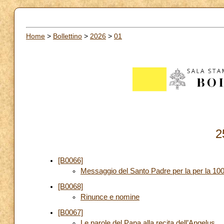
Home
>
Bollettino
>
2026
>
01
2
[B0066]
Messaggio del Santo Padre per la per la 100
[B0068]
Rinunce e nomine
[B0067]
Le parole del Papa alla recita dell’Angelus