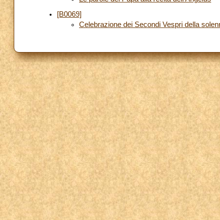
[B0069]
Celebrazione dei Secondi Vespri della solen