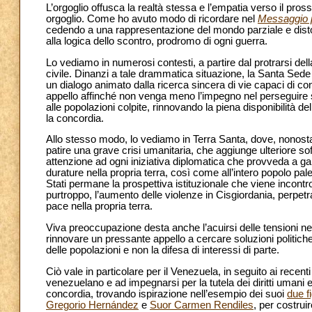
L’orgoglio offusca la realtà stessa e l’empatia verso il pros
orgoglio. Come ho avuto modo di ricordare nel
Messaggio p
cedendo a una rappresentazione del mondo parziale e distor
alla logica dello scontro, prodromo di ogni guerra.
Lo vediamo in numerosi contesti, a partire dal protrarsi della
civile. Dinanzi a tale drammatica situazione, la Santa Sede
un dialogo animato dalla ricerca sincera di vie capaci di c
appello affinché non venga meno l’impegno nel perseguire sol
alle popolazioni colpite, rinnovando la piena disponibilità 
la concordia.
Allo stesso modo, lo vediamo in Terra Santa, dove, nonostan
patire una grave crisi umanitaria, che aggiunge ulteriore s
attenzione ad ogni iniziativa diplomatica che provveda a gara
durature nella propria terra, così come all’intero popolo pale
Stati permane la prospettiva istituzionale che viene incontro 
purtroppo, l’aumento delle violenze in Cisgiordania, perpetrat
pace nella propria terra.
Viva preoccupazione desta anche l’acuirsi delle tensioni ne
rinnovare un pressante appello a cercare soluzioni politich
delle popolazioni e non la difesa di interessi di parte.
Ciò vale in particolare per il Venezuela, in seguito ai recenti
venezuelano e ad impegnarsi per la tutela dei diritti umani e c
concordia, trovando ispirazione nell’esempio dei suoi
due f
Gregorio Hernández
e
Suor Carmen Rendiles
, per costruir