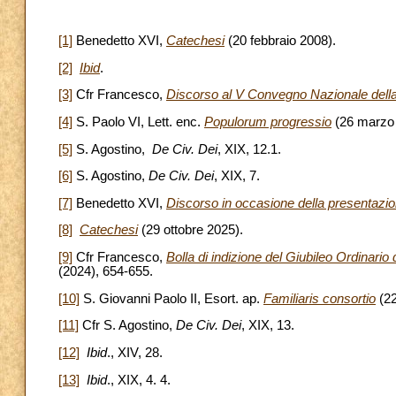
[1]
Benedetto XVI,
Catechesi
(20 febbraio 2008).
[2]
Ibid
.
[3]
Cfr Francesco,
Discorso al V Convegno Nazionale della
[4]
S. Paolo VI, Lett. enc.
Populorum progressio
(26 marzo
[5]
S. Agostino,
De Civ. Dei
, XIX, 12.1.
[6]
S. Agostino,
De Civ. Dei
, XIX, 7.
[7]
Benedetto XVI,
Discorso in occasione della presentazio
[8]
Catechesi
(29 ottobre 2025).
[9]
Cfr Francesco,
Bolla di indizione del Giubileo Ordinario
(2024), 654-655.
[10]
S. Giovanni Paolo II, Esort. ap.
Familiaris consortio
(2
[11]
Cfr S. Agostino,
De Civ. Dei
, XIX, 13.
[12]
Ibid
., XIV, 28.
[13]
Ibid
., XIX, 4. 4.