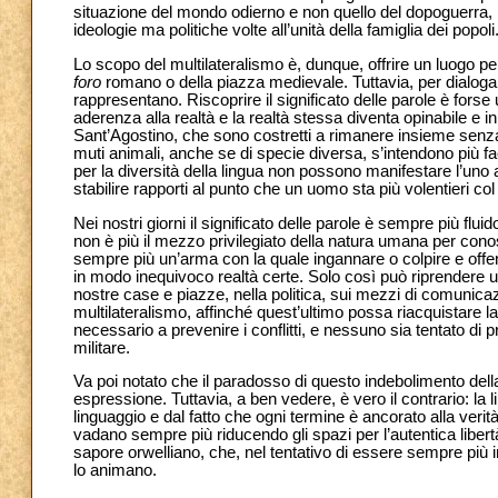
situazione del mondo odierno e non quello del dopoguerra, m
ideologie ma politiche volte all’unità della famiglia dei popoli
Lo scopo del multilateralismo è, dunque, offrire un luogo pe
foro
romano o della piazza medievale. Tuttavia, per dialogar
rappresentano. Riscoprire il significato delle parole è fors
aderenza alla realtà e la realtà stessa diventa opinabile e i
Sant’Agostino, che sono costretti a rimanere insieme senza 
muti animali, anche se di specie diversa, s’intendono più fa
per la diversità della lingua non possono manifestare l’uno al
stabilire rapporti al punto che un uomo sta più volentieri 
Nei nostri giorni il significato delle parole è sempre più fl
non è più il mezzo privilegiato della natura umana per cono
sempre più un’arma con la quale ingannare o colpire e offe
in modo inequivoco realtà certe. Solo così può riprendere u
nostre case e piazze, nella politica, sui mezzi di comunica
multilateralismo, affinché quest’ultimo possa riacquistare l
necessario a prevenire i conflitti, e nessuno sia tentato di pr
militare.
Va poi notato che il paradosso di questo indebolimento della
espressione. Tuttavia, a ben vedere, è vero il contrario: la l
linguaggio e dal fatto che ogni termine è ancorato alla ver
vadano sempre più riducendo gli spazi per l’autentica liber
sapore orwelliano, che, nel tentativo di essere sempre più i
lo animano.