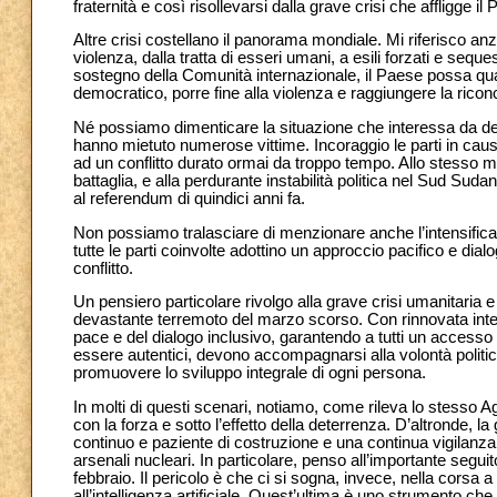
fraternità e così risollevarsi dalla grave crisi che affligge il
Altre crisi costellano il panorama mondiale. Mi riferisco an
violenza, dalla tratta di esseri umani, a esili forzati e sequ
sostegno della Comunità internazionale, il Paese possa quan
democratico, porre fine alla violenza e raggiungere la riconc
Né possiamo dimenticare la situazione che interessa da dec
hanno mietuto numerose vittime. Incoraggio le parti in causa
ad un conflitto durato ormai da troppo tempo. Allo stesso 
battaglia, e alla perdurante instabilità politica nel Sud Sudan
al referendum di quindici anni fa.
Non possiamo tralasciare di menzionare anche l’intensificars
tutte le parti coinvolte adottino un approccio pacifico e dia
conflitto.
Un pensiero particolare rivolgo alla grave crisi umanitaria 
devastante terremoto del marzo scorso. Con rinnovata intens
pace e del dialogo inclusivo, garantendo a tutti un accesso g
essere autentici, devono accompagnarsi alla volontà politic
promuovere lo sviluppo integrale di ogni persona.
In molti di questi scenari, notiamo, come rileva lo stesso A
con la forza e sotto l’effetto della deterrenza. D’altronde, l
continuo e paziente di costruzione e una continua vigilanza.
arsenali nucleari. In particolare, penso all’importante segui
febbraio. Il pericolo è che ci si sogna, invece, nella corsa
all’intelligenza artificiale. Quest’ultima è uno strumento c