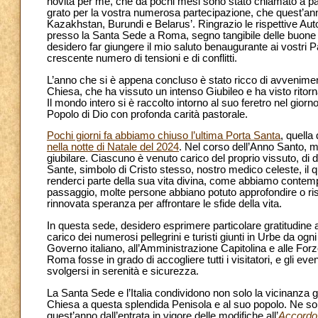
novità per me, che da pochi mesi sono stato chiamato a pasc
grato per la vostra numerosa partecipazione, che quest’anno
Kazakhstan, Burundi e Belarus’. Ringrazio le rispettive Aut
presso la Santa Sede a Roma, segno tangibile delle buone e fr
desidero far giungere il mio saluto benaugurante ai vostri 
crescente numero di tensioni e di conflitti.
L’anno che si è appena concluso è stato ricco di avvenimenti
Chiesa, che ha vissuto un intenso Giubileo e ha visto rito
Il mondo intero si è raccolto intorno al suo feretro nel gior
Popolo di Dio con profonda carità pastorale.
Pochi giorni fa abbiamo chiuso l’ultima Porta Santa
, quella
nella notte di Natale del 2024
. Nel corso dell’Anno Santo, mi
giubilare. Ciascuno è venuto carico del proprio vissuto, di d
Sante, simbolo di Cristo stesso, nostro medico celeste, il 
renderci parte della sua vita divina, come abbiamo contemp
passaggio, molte persone abbiano potuto approfondire o risc
rinnovata speranza per affrontare le sfide della vita.
In questa sede, desidero esprimere particolare gratitudine a
carico dei numerosi pellegrini e turisti giunti in Urbe da 
Governo italiano, all’Amministrazione Capitolina e alle For
Roma fosse in grado di accogliere tutti i visitatori, e gli even
svolgersi in serenità e sicurezza.
La Santa Sede e l’Italia condividono non solo la vicinanza ge
Chiesa a questa splendida Penisola e al suo popolo. Ne sono
quest’anno dall’entrata in vigore delle modifiche all’
Accordo 