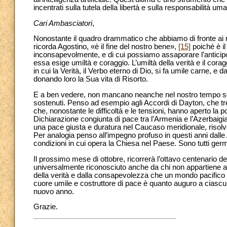
incentrati sulla tutela della libertà e sulla responsabilità um
Cari Ambasciatori
,
Nonostante il quadro drammatico che abbiamo di fronte ai 
ricorda Agostino, «è il fine del nostro bene»,
[15]
poiché è il
inconsapevolmente, e di cui possiamo assaporare l’anticipo 
essa esige umiltà e coraggio. L’umiltà della verità e il cora
in cui la Verità, il Verbo eterno di Dio, si fa umile carne, e
donando loro la Sua vita di Risorto.
E a ben vedere, non mancano neanche nel nostro tempo s
sostenuti. Penso ad esempio agli Accordi di Dayton, che tr
che, nonostante le difficoltà e le tensioni, hanno aperto la 
Dichiarazione congiunta di pace tra l’Armenia e l’Azerbaigi
una pace giusta e duratura nel Caucaso meridionale, risolv
Per analogia penso all’impegno profuso in questi anni dalle 
condizioni in cui opera la Chiesa nel Paese. Sono tutti germ
Il prossimo mese di ottobre, ricorrerà l’ottavo centenario 
universalmente riconosciuto anche da chi non appartiene al
della verità e dalla consapevolezza che un mondo pacifico si
cuore umile e costruttore di pace è quanto auguro a ciascuno 
nuovo anno.
Grazie.