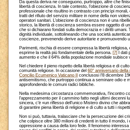
Da questa deriva ne conseguono, purtroppo, altre che finisco
libertà di coscienza. In tale contesto, l’obiezione di coscienz
professionale che risultino in contrasto con princìpi morali,
tratti del rifiuto del servizio militare in nome della non viol
operatori sanitari. L’obiezione di coscienza non è una ribel
storico, la libertà di coscienza sembra essere oggetto di u
che si dichiarano fondati sulla democrazia e i diritti umani. Ta
dignità individuale, sottolineando che una società autentic
coscienze, prevenendo derive autoritarie e promuovendo un 
Parimenti, rischia di essere compressa la libertà religios
esprime la realtà più fondamentale della persona.
[7]
I dati 
aumento e che il 64% della popolazione mondiale subisce vio
Nel chiedere il pieno rispetto della libertà religiosa e di cul
comunità religiose. In occasione del
60° anniversario della
Concilio Ecumenico Vaticano II
conclusosi l’8 dicembre 1965
antisemitismo, che purtroppo continua a seminare odio e mort
approfondendo le comuni radici bibliche.
Nella medesima circostanza commemorativa, l’incontro con i 
l’apprezzamento per il cammino fatto negli ultimi decenni lun
sincera, c’è «un riflesso dell’unico Mistero divino che abbr
di garantire piena libertà di religione e di culto a tutti i rispetti
Non si può, tuttavia, tralasciare che la persecuzione dei crist
che colpisce oltre 380 milioni di credenti in tutto il mondo, i
oppressione a causa della loro fede. Il fenomeno interessa c