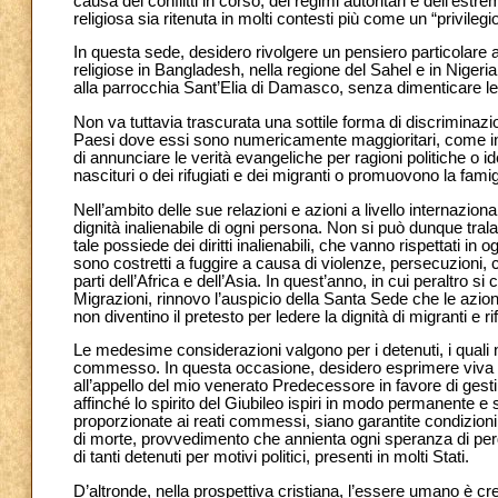
causa dei conflitti in corso, dei regimi autoritari e dell’est
religiosa sia ritenuta in molti contesti più come un “privil
In questa sede, desidero rivolgere un pensiero particolare
religiose in Bangladesh, nella regione del Sahel e in Nigeri
alla parrocchia Sant’Elia di Damasco, senza dimenticare le
Non va tuttavia trascurata una sottile forma di discriminazio
Paesi dove essi sono numericamente maggioritari, come in E
di annunciare le verità evangeliche per ragioni politiche o i
nascituri o dei rifugiati e dei migranti o promuovono la famig
Nell’ambito delle sue relazioni e azioni a livello internaz
dignità inalienabile di ogni persona. Non si può dunque tra
tale possiede dei diritti inalienabili, che vanno rispettati in 
sono costretti a fuggire a causa di violenze, persecuzioni, c
parti dell’Africa e dell’Asia. In quest’anno, in cui peraltro 
Migrazioni, rinnovo l’auspicio della Santa Sede che le azioni c
non diventino il pretesto per ledere la dignità di migranti e rif
Le medesime considerazioni valgono per i detenuti, i quali 
commesso. In questa occasione, desidero esprimere viva 
all’appello del mio venerato Predecessore in favore di gest
affinché lo spirito del Giubileo ispiri in modo permanente e 
proporzionate ai reati commessi, siano garantite condizioni d
di morte, provvedimento che annienta ogni speranza di pe
di tanti detenuti per motivi politici, presenti in molti Stati.
D’altronde, nella prospettiva cristiana, l’essere umano è c