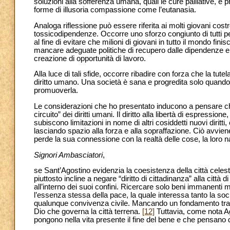
soluzioni alla sofferenza umana, quali le cure palliative, e
forme di illusoria compassione come l’eutanasia.
Analoga riflessione può essere riferita ai molti giovani costre
tossicodipendenze. Occorre uno sforzo congiunto di tutti per
al fine di evitare che milioni di giovani in tutto il mondo f
mancare adeguate politiche di recupero dalle dipendenze e 
creazione di opportunità di lavoro.
Alla luce di tali sfide, occorre ribadire con forza che la tutel
diritto umano. Una società è sana e progredita solo quando 
promuoverla.
Le considerazioni che ho presentato inducono a pensare che 
circuito” dei diritti umani. Il diritto alla libertà di espressione
subiscono limitazioni in nome di altri cosiddetti nuovi diritti,
lasciando spazio alla forza e alla sopraffazione. Ciò avvie
perde la sua connessione con la realtà delle cose, la loro na
Signori Ambasciatori
,
se Sant’Agostino evidenzia la coesistenza della città celeste
piuttosto incline a negare “diritto di cittadinanza” alla citt
all’interno dei suoi confini. Ricercare solo beni immanenti mi
l’essenza stessa della pace, la quale interessa tanto la so
qualunque convivenza civile. Mancando un fondamento trasce
Dio che governa la città terrena.
[12]
Tuttavia, come nota Ago
pongono nella vita presente il fine del bene e che pensano d