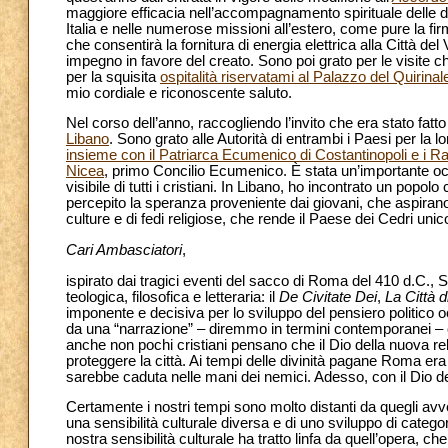
maggiore efficacia nell’accompagnamento spirituale delle do
Italia e nelle numerose missioni all’estero, come pure la firm
che consentirà la fornitura di energia elettrica alla Città de
impegno in favore del creato. Sono poi grato per le visite ch
per la squisita
ospitalità riservatami al Palazzo del Quirina
mio cordiale e riconoscente saluto.
Nel corso dell’anno, raccogliendo l’invito che era stato fatt
Libano
. Sono grato alle Autorità di entrambi i Paesi per la 
insieme con il Patriarca Ecumenico di Costantinopoli e i Rapp
Nicea
, primo Concilio Ecumenico. È stata un’importante o
visibile di tutti i cristiani. In Libano, ho incontrato un popo
percepito la speranza proveniente dai giovani, che aspirano 
culture e di fedi religiose, che rende il Paese dei Cedri uni
Cari Ambasciatori
,
ispirato dai tragici eventi del sacco di Roma del 410 d.C.,
teologica, filosofica e letteraria: il
De Civitate Dei
,
La Città d
imponente e decisiva per lo sviluppo del pensiero politico oc
da una “narrazione” – diremmo in termini contemporanei – 
anche non pochi cristiani pensano che il Dio della nuova rel
proteggere la città. Ai tempi delle divinità pagane Roma er
sarebbe caduta nelle mani dei nemici. Adesso, con il Dio de
Certamente i nostri tempi sono molto distanti da quegli avv
una sensibilità culturale diversa e di uno sviluppo di categori
nostra sensibilità culturale ha tratto linfa da quell’opera, che