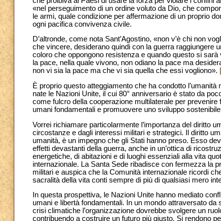
che proibiva ai Paesi di usare la forza per violare i confini 
«nel perseguimento di un ordine voluto da Dio, che comporta
le armi, quale condizione per affermazione di un proprio do
ogni pacifica convivenza civile.
D’altronde, come nota Sant’Agostino, «non v’è chi non vogli
che vincere, desiderano quindi con la guerra raggiungere una
coloro che oppongono resistenza e quando questo si sarà veri
la pace, nella quale vivono, non odiano la pace ma desider
non vi sia la pace ma che vi sia quella che essi vogliono».
È proprio questo atteggiamento che ha condotto l’umanità 
nate le Nazioni Unite, il cui 80° anniversario è stato da po
come fulcro della cooperazione multilaterale per prevenire fut
umani fondamentali e promuovere uno sviluppo sostenibile
Vorrei richiamare particolarmente l’importanza del diritto um
circostanze e dagli interessi militari e strategici. Il diritto 
umanità, è un impegno che gli Stati hanno preso. Esso deve se
effetti devastanti della guerra, anche in un’ottica di ricostru
energetiche, di abitazioni e di luoghi essenziali alla vita qu
internazionale. La Santa Sede ribadisce con fermezza la pro
militari e auspica che la Comunità internazionale ricordi che l
sacralità della vita conti sempre di più di qualsiasi mero in
In questa prospettiva, le Nazioni Unite hanno mediato conflitt
umani e libertà fondamentali. In un mondo attraversato da s
crisi climatiche l’organizzazione dovrebbe svolgere un ruolo
contribuendo a costruire un futuro più giusto. Si rendono pe