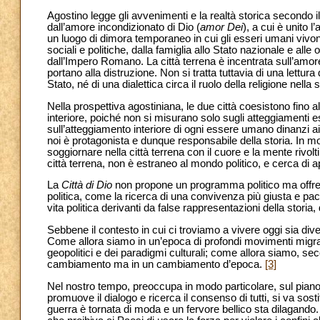
Agostino legge gli avvenimenti e la realtà storica secondo il 
dall’amore incondizionato di Dio (
amor Dei
), a cui è unito 
un luogo di dimora temporaneo in cui gli esseri umani vivono 
sociali e politiche, dalla famiglia allo Stato nazionale e all
dall’Impero Romano. La città terrena è incentrata sull’amore
portano alla distruzione. Non si tratta tuttavia di una lettura 
Stato, né di una dialettica circa il ruolo della religione nella s
Nella prospettiva agostiniana, le due città coesistono fino
interiore, poiché non si misurano solo sugli atteggiamenti 
sull’atteggiamento interiore di ogni essere umano dinanzi ai f
noi è protagonista e dunque responsabile della storia. In mo
soggiornare nella città terrena con il cuore e la mente rivolti a
città terrena, non è estraneo al mondo politico, e cerca di appl
La
Città di Dio
non propone un programma politico ma offre p
politica, come la ricerca di una convivenza più giusta e pacif
vita politica derivanti da false rappresentazioni della storia,
Sebbene il contesto in cui ci troviamo a vivere oggi sia div
Come allora siamo in un’epoca di profondi movimenti migrato
geopolitici e dei paradigmi culturali; come allora siamo, s
cambiamento ma in un cambiamento d’epoca.
[3]
Nel nostro tempo, preoccupa in modo particolare, sul piano
promuove il dialogo e ricerca il consenso di tutti, si va sosti
guerra è tornata di moda e un fervore bellico sta dilagando. 