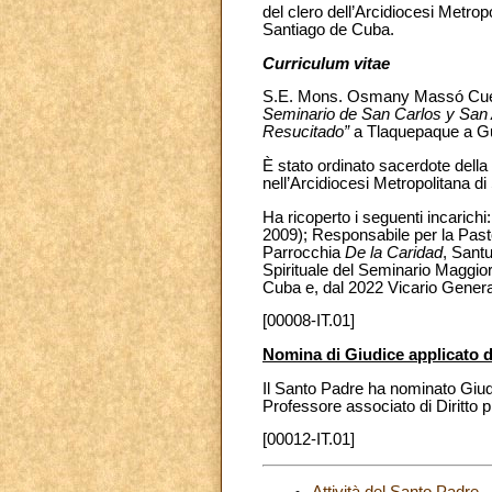
del clero dell’Arcidiocesi Metro
Santiago de Cuba.
Curriculum vitae
S.E. Mons. Osmany Massó Cuesta 
Seminario de San Carlos y San
Resucitado”
a Tlaquepaque a Gu
È stato ordinato sacerdote della
nell’Arcidiocesi Metropolitana d
Ha ricoperto i seguenti incarich
2009); Responsabile per la Past
Parrocchia
De la Caridad
, Sant
Spirituale del Seminario Maggio
Cuba e, dal 2022 Vicario General
[00008-IT.01]
Nomina di Giudice applicato de
Il Santo Padre ha nominato Giudic
Professore associato di Diritto 
[00012-IT.01]
Attività del Santo Padre