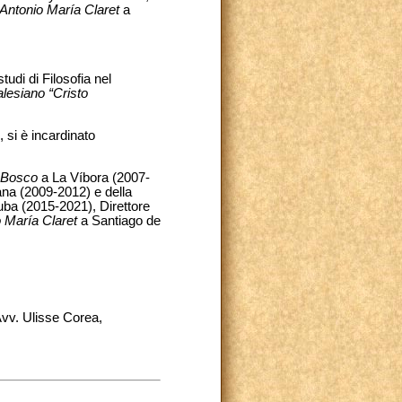
Antonio María Claret
a
di di Filosofia nel
alesiano “Cristo
 si è incardinato
 Bosco
a La Víbora (2007-
ana (2009-2012) e della
ba (2015-2021), Direttore
 María Claret
a Santiago de
 Avv. Ulisse Corea,