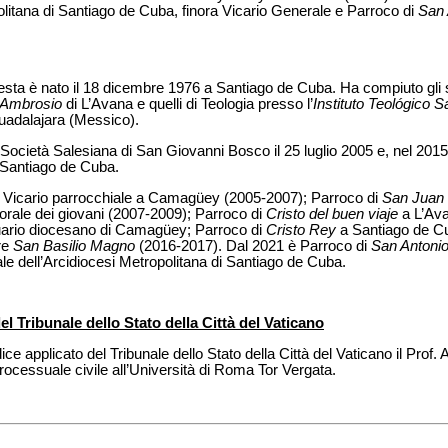
politana di Santiago de Cuba, finora Vicario Generale e Parroco di
San 
è nato il 18 dicembre 1976 a Santiago de Cuba. Ha compiuto gli stu
 Ambrosio
di L’Avana e quelli di Teologia presso l’
Instituto Teológico S
adalajara (Messico).
 Società Salesiana di San Giovanni Bosco il 25 luglio 2005 e, nel 2015,
i Santiago de Cuba.
i: Vicario parrocchiale a Camagüey (2005-2007); Parroco di
San Juan
orale dei giovani (2007-2009); Parroco di
Cristo del buen viaje
a L’Av
uario diocesano di Camagüey; Parroco di
Cristo Rey
a Santiago de Cu
re
San Basilio Magno
(2016-2017). Dal 2021 è Parroco di
San Antonio
e dell’Arcidiocesi Metropolitana di Santiago de Cuba.
l Tribunale dello Stato della Città del Vaticano
e applicato del Tribunale dello Stato della Città del Vaticano il Prof.
processuale civile all’Università di Roma Tor Vergata.