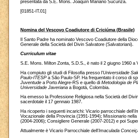
presentata da S.E. Mons. Joaquín Mariano Sucunza.
[01851-IT.01]
Nomina del Vescovo Coadiutore di Criciúma (Brasile)
Il Santo Padre ha nominato Vescovo Coadiutore della Diocesi
Generale della Società del Divin Salvatore (Salvatoriani).
Curriculum vitae
S.E. Mons. Milton Zonta, S.D.S., è nato il 2 giugno 1960 a V
Ha compiuto gli studi di Filosofia presso l’
Universidade Sa
Paulo-ITESP
a São Paulo-SP. Ha frequentato il corso di spe
Juventude
a Porto Alegre-RS e quello di
Metodologia de Pl
Universidade Javeriana
a Bogotá, Colombia.
Ha emesso la Professione Religiosa nella Società del Divin 
sacerdotale il 17 gennaio 1987.
Ha ricoperto i seguenti incarichi: Vicario parrocchiale dell’
I
Vocazionale della Provincia (1991-1994); Missionario nella 
(2004-2006); Consigliere Generale (2007-2012) e poi Sup
Attualmente è Vicario Parrocchiale dell’
Imaculada Conceiç