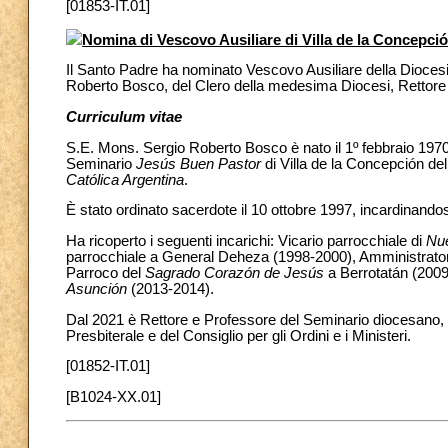
[01853-IT.01]
Nomina di Vescovo Ausiliare di Villa de la Concepció
Il Santo Padre ha nominato Vescovo Ausiliare della Diocesi 
Roberto Bosco, del Clero della medesima Diocesi, Rettore 
Curriculum vitae
S.E. Mons. Sergio Roberto Bosco è nato il 1º febbraio 197
Seminario
Jesús Buen Pastor
di Villa de la Concepción del
Católica Argentina
.
È stato ordinato sacerdote il 10 ottobre 1997, incardinandos
Ha ricoperto i seguenti incarichi: Vicario parrocchiale di
Nue
parrocchiale a General Deheza (1998-2000), Amministrator
Parroco del
Sagrado Corazón de Jesús
a Berrotatán (2009
Asunción
(2013-2014).
Dal 2021 è Rettore e Professore del Seminario diocesano, e
Presbiterale e del Consiglio per gli Ordini e i Ministeri.
[01852-IT.01]
[B1024-XX.01]