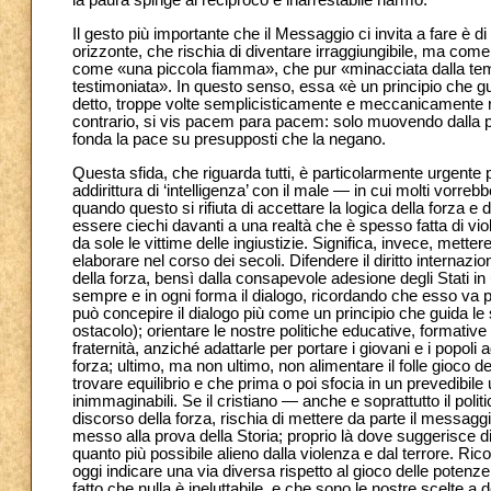
la paura spinge al reciproco e inarrestabile riarmo.
Il gesto più importante che il Messaggio ci invita a fare 
orizzonte, che rischia di diventare irraggiungibile, ma co
come «una piccola fiamma», che pur «minacciata dalla tempe
testimoniata». In questo senso, essa «è un principio che gui
detto, troppe volte semplicisticamente e meccanicamente rip
contrario, si vis pacem para pacem: solo muovendo dalla pac
fonda la pace su presupposti che la negano.
Questa sfida, che riguarda tutti, è particolarmente urgente p
addirittura di ‘intelligenza’ con il male — in cui molti vorr
quando questo si rifiuta di accettare la logica della forza e
essere ciechi davanti a una realtà che è spesso fatta di vio
da sole le vittime delle ingiustizie. Significa, invece, mette
elaborare nel corso dei secoli. Difendere il diritto internazi
della forza, bensì dalla consapevole adesione degli Stati i
sempre e in ogni forma il dialogo, ricordando che esso va pe
può concepire il dialogo più come un principio che guida le 
ostacolo); orientare le nostre politiche educative, formative 
fraternità, anziché adattarle per portare i giovani e i popol
forza; ultimo, ma non ultimo, non alimentare il folle gioco 
trovare equilibrio e che prima o poi sfocia in un prevedibil
inimmaginabili. Se il cristiano — anche e soprattutto il polit
discorso della forza, rischia di mettere da parte il messag
messo alla prova della Storia; proprio là dove suggerisce 
quanto più possibile alieno dalla violenza e dal terrore. Ric
oggi indicare una via diversa rispetto al gioco delle potenze 
fatto che nulla è ineluttabile, e che sono le nostre scelte a 