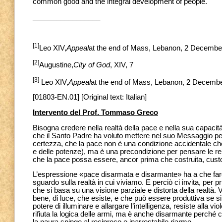
common good and the integral development of people.
_________________
[1]
Leo XIV,
Appeal
at the end of Mass, Lebanon, 2 Decembe
[2]
Augustine,
City of God
, XIV, 7
[3]
Leo XIV,
Appeal
at the end of Mass, Lebanon, 2 Decemb
[01803-EN.01] [Original text: Italian]
Intervento del Prof. Tommaso Greco
Bisogna credere nella realtà della pace e nella sua capacità di
che il Santo Padre ha voluto mettere nel suo Messaggio per 
certezza, che la pace non è una condizione accidentale che
e delle potenze), ma è una precondizione per pensare le rel
che la pace possa essere, ancor prima che costruita, custod
L’espressione «pace disarmata e disarmante» ha a che fare 
sguardo sulla realtà in cui viviamo. E perciò ci invita, per
che si basa su una visione parziale e distorta della realtà. 
bene, di luce, che esiste, e che può essere produttiva se si 
potere di illuminare e allargare l’intelligenza, resiste alla
rifiuta la logica delle armi, ma è anche disarmante perché ci