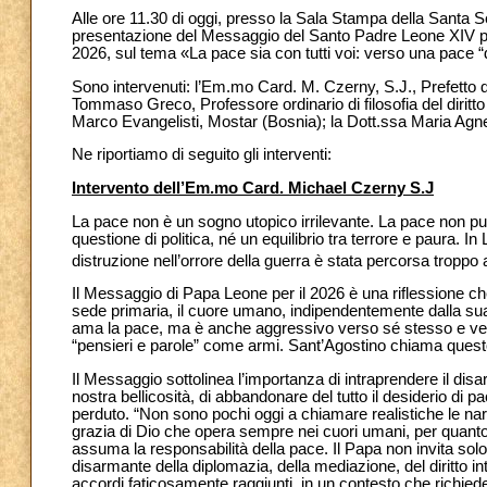
Alle ore 11.30 di oggi, presso la Sala Stampa della Santa S
presentazione del Messaggio del Santo Padre Leone XIV per
2026, sul tema «La pace sia con tutti voi: verso una pace 
Sono intervenuti: l’Em.mo Card. M. Czerny, S.J., Prefetto de
Tommaso Greco, Professore ordinario di filosofia del diritto
Marco Evangelisti, Mostar (Bosnia); la Dott.ssa Maria Agnes
Ne riportiamo di seguito gli interventi:
Intervento dell’Em.mo Card. Michael Czerny S.J
La pace non è un sogno utopico irrilevante. La pace non 
questione di politica, né un equilibrio tra terrore e paura. I
distruzione nell’orrore della guerra è stata percorsa troppo a 
Il Messaggio di Papa Leone per il 2026 è una riflessione che 
sede primaria, il cuore umano, indipendentemente dalla sua 
ama la pace, ma è anche aggressivo verso sé stesso e verso g
“pensieri e parole” come armi. Sant’Agostino chiama ques
Il Messaggio sottolinea l’importanza di intraprendere il disar
nostra bellicosità, di abbandonare del tutto il desiderio di p
perduto. “Non sono pochi oggi a chiamare realistiche le narr
grazia di Dio che opera sempre nei cuori umani, per quanto f
assuma la responsabilità della pace. Il Papa non invita solo
disarmante della diplomazia, della mediazione, del diritto i
accordi faticosamente raggiunti, in un contesto che richiede