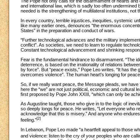
The Pope not only calls for the disarmament of hearts and e
and international law, which is sadly too often undermined 
needed is the strengthening of multilateral institutions, not t
In every country, terrible injustices, inequities, systemi
like many earlier ones, denounces “the enormous concentrat
States” in the preparation and conduct of wars.
“Further technological advances and the military implementa
conflict”. As societies, we need to learn to regulate techno
Constant technological advancement and shrinking respons
Fear is the fundamental hindrance to disarmament. “The idea
deterrence, is based on the irrationality of relations between
by force”. But “peace exists,” Pope Leo writes. “It has the
overcomes violence”. The human heart’s longing for peace
So, if we really want peace, the Message pleads, we have t
here the “we” are not just political, economic and cultural 
first proposed by Pope John XXIII, “which can only be achi
As Augustine taught, those who give in to the logic of inevi
so deeply longs for peace. He writes, “Let everyone who ref
acknowledge that this is misery.” And anyone who endures 
[2]
feeling.”
In Lebanon, Pope Leo made “a heartfelt appeal to those who 
and violence: listen to the cry of your peoples who are calli