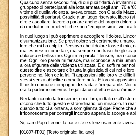
Qualcuno senza secondi fini, di cui puoi fidarti. A invitarmi
gruppetto di partecipanti alla lotta armata degli anni ’70 e ’
vittime di quella violenza, aveva creato, con Claudia Mazzuc
possibilità di parlarsi. Grazie a un luogo riservato, libero (s
dire e ascoltare, tacere o parlare anche del proprio dolore s
da mediatori competenti che sono “equiprossimi”, vicini a t
In quel luogo si può esprimere e accogliere il dolore. L’incont
disumanizzazione. Se provi dolore sei certamente umano, 
loro che mi ha colpito. Pensavo che il dolore fosse il mio, 
mai espresso come tale, ma sempre con frasi che gli scapp
doloroso e bellissimo. Ogni mia parola li ferisce, ma ricono
me. Ogni loro parola mi ferisce, ma riconosce la mia umanità
allora sfigurate dalla violenza utilizzata. E di soffrire per 
questo dire e ascoltare c’è tutta la giustizia di cui noi e lo
persone no. Non ce la fai. Ti appassioni alle loro vite diffic
stessi senza abbellire o omettere nulla. E loro si appassionan
Il nostro comune compagno di strada è l‘irreparabile. Noi pe
ora lo portiamo insieme. Legati da un affetto e da un’amicizi
Nei tanti incontri fatti insieme, noi e loro, in Italia e all’es
dicono che tutto questo è straordinario, un miracolo. In rea
quando tutto ci allontana, a somiglianza di quel Padre che a
irriconoscente per corrergli incontro appena lo scorge e ab
Sì, caro Papa Leone, la pace c'è e silenziosamente lavora.
[01807-IT.01] [Testo originale: Italiano]