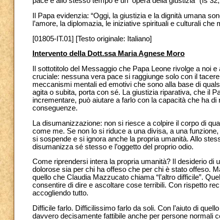
pace è allo stesso tempo è un’“opera della giustizia” (Is 32,
Il Papa evidenzia: “Oggi, la giustizia e la dignità umana sono 
l’amore, la diplomazia, le iniziative spirituali e culturali 
[01805-IT.01] [Testo originale: Italiano]
Intervento della Dott.ssa Maria Agnese Moro
Il sottotitolo del Messaggio che Papa Leone rivolge a noi e
cruciale: nessuna vera pace si raggiunge solo con il tacere
meccanismi mentali ed emotivi che sono alla base di qualsias
agita o subita, porta con sé. La giustizia riparativa, che 
incrementare, può aiutare a farlo con la capacità che ha d
conseguenze.
La disumanizzazione: non si riesce a colpire il corpo di q
come me. Se non lo si riduce a una divisa, a una funzione,
si sospende e si ignora anche la propria umanità. Allo stess
disumanizza sé stesso e l’oggetto del proprio odio.
Come riprendersi intera la propria umanità? Il desiderio di 
dolorose sia per chi ha offeso che per chi è stato offeso. M
quello che Claudia Mazzucato chiama “l’altro difficile”. Qu
consentire di dire e ascoltare cose terribili. Con rispetto 
accogliendo tutto.
Difficile farlo. Difficilissimo farlo da soli. Con l’aiuto di qu
davvero decisamente fattibile anche per persone normali co