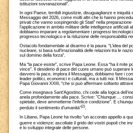
istituzioni sovranazionali”.
In ogni Paese, terribili ingiustizie, disuguaglianze e iniqui
Messaggio del 2026, come molti altri che lo hanno precedut
privati che vanno sospingendo gli Stati” nella preparazione
l’applicazione in ambito militare delle intelligenze artificiali
dobbiamo imparare a regolamentare i progressi tecnologici, i
progresso tecnologico e la riduzione delle responsabilità re
Ostacolo fondamentale al disarmo è la paura. “L’idea del pote
nucleare, si basa sull’irrazionalità delle relazioni tra le nazi
sul dominio della forza”.
Ma “la pace esiste”, scrive Papa Leone. Essa “ha il mite poter
vince”. Il desiderio di pace del cuore umano può superare l
davvero la pace, implora il Messaggio, dobbiamo fare i conti c
leader politici, economici e culturali, ma a tutti noi. Il Me
Papa Giovanni XXIII, “che si può affermare soltanto attraver
Come insegnava Sant’Agostino, chi cede alla logica dell'inev
anela profondamente alla pace. Scrive: "Chiunque … conside
spietate, deve ammetterne l’infelice condizione". E chiunqu
[2]
perduto il sentimento d’umanità"
.
In Libano, Papa Leone ha rivolto “un accorato appello a quanti
guerre e violenze: ascoltate il grido dei vostri popoli che i
e lo sviluppo integrale delle persone.