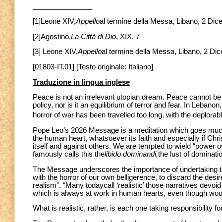
_______________
[1]Leone XIV,
Appello
al termine della Messa, Libano, 2 Di
[2]Agostino,
La Città di Dio
, XIX, 7
[3] Leone XIV,
Appello
al termine della Messa, Libano, 2 Di
[01803-IT.01] [Testo originale: Italiano]
Traduzione in lingua inglese
Peace is not an irrelevant utopian dream. Peace cannot be 
policy, nor is it an equilibrium of terror and fear. In Lebano
horror of war has been travelled too long, with the deplorab
Pope Leo’s 2026 Message is a meditation which goes much d
the human heart, whatsoever its faith and especially if Chris
itself and against others. We are tempted to wield “power 
famously calls this the
libido dominandi,
the lust of dominati
The Message underscores the importance of undertaking th
with the horror of our own belligerence, to discard the desir
realism”. “Many todaycall ‘realistic’ those narratives devoid
which is always at work in human hearts, even though wou
What is realistic, rather, is each one taking responsibility f