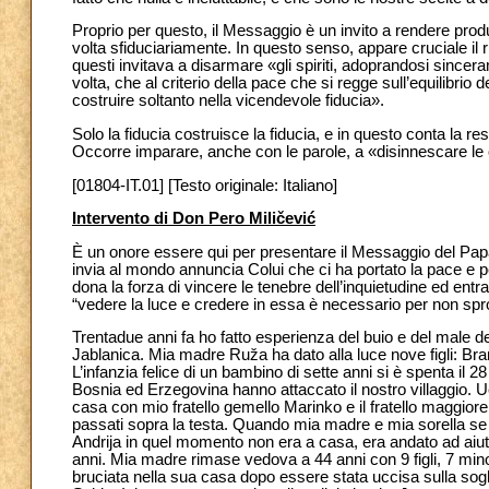
Proprio per questo, il Messaggio è un invito a rendere produ
volta sfiduciariamente. In questo senso, appare cruciale il r
questi invitava a disarmare «gli spiriti, adoprandosi sincera
volta, che al criterio della pace che si regge sull’equilibrio 
costruire soltanto nella vicendevole fiducia».
Solo la fiducia costruisce la fiducia, e in questo conta la re
Occorre imparare, anche con le parole, a «disinnescare le o
[01804-IT.01] [Testo originale: Italiano]
Intervento di Don Pero Miličević
È un onore essere qui per presentare il Messaggio del Pap
invia al mondo annuncia Colui che ci ha portato la pace e pe
dona la forza di vincere le tenebre dell’inquietudine ed entr
“vedere la luce e credere in essa è necessario per non spr
Trentadue anni fa ho fatto esperienza del buio e del male de
Jablanica. Mia madre Ruža ha dato alla luce nove figli: Br
L’infanzia felice di un bambino di sette anni si è spenta il 2
Bosnia ed Erzegovina hanno attaccato il nostro villaggio. 
casa con mio fratello gemello Marinko e il fratello maggiore Ant
passati sopra la testa. Quando mia madre e mia sorella se 
Andrija in quel momento non era a casa, era andato ad aiuta
anni. Mia madre rimase vedova a 44 anni con 9 figli, 7 min
bruciata nella sua casa dopo essere stata uccisa sulla soglia,