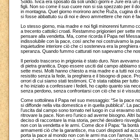
Soldo. Ivica era sposato da soli undici giorni e Jure era un 
figli. Non so come il suo cuore non si sia spezzato per il 
in montagna. Quel giorno morirono anche Ruža, cugina di 
si fosse abbattuto su di noi e devo ammettere che non è faci
Lo stesso giorno, mia madre e noi figli minorenni fummo co
a trecento cattolici croati. Restammo prigionieri per sette 
pensare alla vendetta. Ma, come ricorda il Papa nel Messag
indissolubile con la pace, così anche noi costruivamo la p
inquietudine interiore ciò che ci sosteneva era la preghier
speranza. Quando fummo catturati non sapevamo che nostr
Il periodo trascorso in prigionia è stato duro. Non avevam
di pietra granitica. Dopo essere usciti dal campo abbiamo se
sette mesi. Molti hanno chiesto a mia madre e a tutti no
resistito senza la fede, la preghiera e il bisogno di pace. Pro
orrori di cui siamo stati testimoni. C’è stata rabbia per tu
e ho iniziato a confessare i fedeli, ho capito quanto sia ne
senza perdono, senza confrontarsi con ciò che si è vissuto
Come sottolinea il Papa nel suo messaggio: “Se la pace non 
si diffonde nella vita domestica e in quella pubblica”. La p
l’uscita dal campo sono tornato nel luogo in cui eravamo st
ritrovare la pace. Non ero l’unico ad averne bisogno. Altri b
deciso di raccontare la mia storia, perché desidero risvegli
non con la vendetta e le armi. Come dice il Papa: “la bontà
armamenti ciò che la garantisce, ma cuori disposti ad acco
porta la pace al mondo non con le armi ma con l’amore, la mi