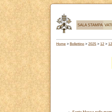
SALA STAMPA
VAT
Home
>
Bollettino
>
2025
>
12
>
1
Santa Messa nella memo