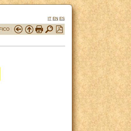
IT
EN
ES
FICO