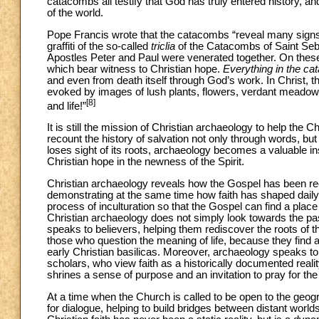
catacombs all testify that God has truly entered history, and 
of the world.
Pope Francis wrote that the catacombs “reveal many signs 
graffiti of the so-called
triclia
of the Catacombs of Saint Seb
Apostles Peter and Paul were venerated together. On these
which bear witness to Christian hope.
Everything in the c
and even from death itself through God’s work. In Christ, t
evoked by images of lush plants, flowers, verdant meadow
[8]
and life!”
It is still the mission of Christian archaeology to help th
recount the history of salvation not only through words, b
loses sight of its roots, archaeology becomes a valuable inst
Christian hope in the newness of the Spirit.
Christian archaeology reveals how the Gospel has been recei
demonstrating at the same time how faith has shaped daily life
process of inculturation so that the Gospel can find a place
Christian archaeology does not simply look towards the past
speaks to believers, helping them rediscover the roots of the
those who question the meaning of life, because they find an
early Christian basilicas. Moreover, archaeology speaks to
scholars, who view faith as a historically documented realit
shrines a sense of purpose and an invitation to pray for th
At a time when the Church is called to be open to the geogr
for dialogue, helping to build bridges between distant worlds