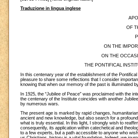
Traduzione in lingua inglese
APO
OF T
P
ON THE IMPO
ON THE OCCAS
THE PONTIFICAL INST
In this centenary year of the establishment of the Pontifical
pleasure to share some reflections that I consider important 
knowing that when our memory of the past is illuminated by f
In 1925, the “Jubilee of Peace” was proclaimed with the inte
the centenary of the Institute coincides with another Jubile
by numerous wars.
The present age is marked by rapid changes, humanitarian c
ancient and new knowledge, but also search for a profound
what is truly essential. In this light, I strongly wish to reaf
consequently, its application within catechetical and theolo
to a few experts, but a path accessible to anyone who wish
us Christians, history is a vital foundation. Indeed, we jour