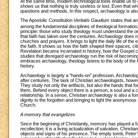
At the same time, modern technological tools enable us to 
shows us that nothing is truly useless or lost. Even that w
questions and methods. In this respect, archaeology is als
The Apostolic Constitution
Veritatis Gaudium
states that ar
among the fundamental disciplines of theological formation
principle: those who study theology must understand the or
that faith has taken over the centuries. Archaeology does no
churches and prayers. It brings to light the daily life of th
the faith. It shows us how the faith shaped their spaces, c
Revelation became incarnated in history, how the Gospel c
studies that disregard archaeology run the risk of becoming
embraces archaeology, theology listens to the body of the 
history.
Archaeology is largely a “hands-on” profession. Archaeologis
after centuries. The task of Christian archaeologists, howev
They study not only the artifacts, but also the hands that 
them. Behind every object there is a person, a soul and a co
relationship. In a sense, Christian archaeology is also a for
dignity to the forgotten and bringing to light the anonymous
Church.
A memory that evangelizes
Since the beginning of Christianity, memory has played a 
recollection; it is a living actualization of salvation. Chri
objects and signs of his presence. The empty tomb, Pete