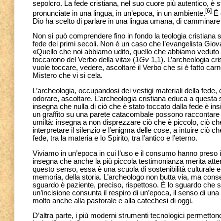
sepolcro. La fede cristiana, nel suo cuore più autentico, è st
[6]
pronunciate in una lingua, in un’epoca, in un ambiente.
È 
Dio ha scelto di parlare in una lingua umana, di camminare 
Non si può comprendere fino in fondo la teologia cristiana se
fede dei primi secoli. Non è un caso che l’evangelista Giov
«Quello che noi abbiamo udito, quello che abbiamo veduto 
toccarono del Verbo della vita» (
1Gv
1,1). L’archeologia cri
vuole toccare, vedere, ascoltare il Verbo che si è fatto carn
Mistero che vi si cela.
L’archeologia, occupandosi dei vestigi materiali della fede,
odorare, ascoltare. L’archeologia cristiana educa a questa sen
insegna che nulla di ciò che è stato toccato dalla fede è i
un graffito su una parete catacombale possono raccontare la
umiltà: insegna a non disprezzare ciò che è piccolo, ciò c
interpretare il silenzio e l’enigma delle cose, a intuire ciò c
fede, tra la materia e lo Spirito, tra l’antico e l’eterno.
Viviamo in un’epoca in cui l’uso e il consumo hanno preso il
insegna che anche la più piccola testimonianza merita atten
questo senso, essa è una scuola di sostenibilità culturale e 
memoria, della storia. L’archeologo non butta via, ma con
sguardo è paziente, preciso, rispettoso. È lo sguardo che 
un’incisione consunta il respiro di un’epoca, il senso di un
molto anche alla pastorale e alla catechesi di oggi.
D’altra parte, i più moderni strumenti tecnologici permetto