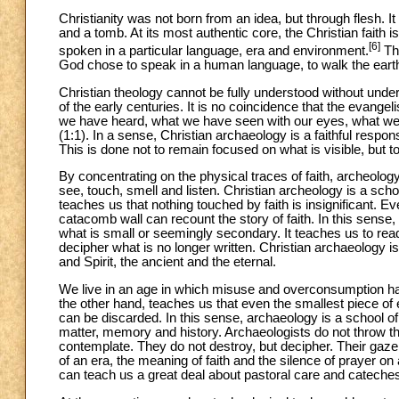
Christianity was not born from an idea, but through flesh. 
and a tomb. At its most authentic core, the Christian faith 
[6]
spoken in a particular language, era and environment.
Thi
God chose to speak in a human language, to walk the earth
Christian theology cannot be fully understood without under
of the early centuries. It is no coincidence that the evangel
we have heard, what we have seen with our eyes, what we h
(1:1). In a sense, Christian archaeology is a faithful resp
This is done not to remain focused on what is visible, but to
By concentrating on the physical traces of faith, archeolo
see, touch, smell and listen. Christian archeology is a scho
teaches us that nothing touched by faith is insignificant. Eve
catacomb wall can recount the story of faith. In this sense,
what is small or seemingly secondary. It teaches us to read 
decipher what is no longer written. Christian archaeology is
and Spirit, the ancient and the eternal.
We live in an age in which misuse and overconsumption h
the other hand, teaches us that even the smallest piece of 
can be discarded. In this sense, archaeology is a school of c
matter, memory and history. Archaeologists do not throw 
contemplate. They do not destroy, but decipher. Their gaze is
of an era, the meaning of faith and the silence of prayer on 
can teach us a great deal about pastoral care and cateches