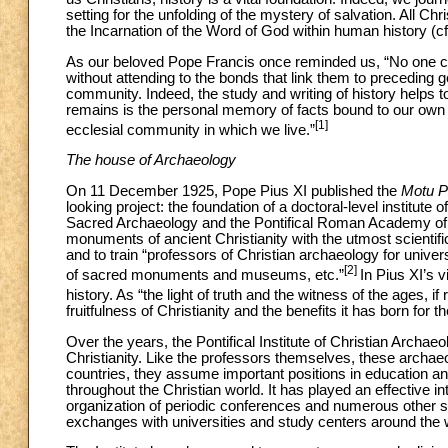
setting for the unfolding of the mystery of salvation. All Ch
the Incarnation of the Word of God within human history (c
As our beloved Pope Francis once reminded us, “No one can t
without attending to the bonds that link them to preceding ge
community. Indeed, the study and writing of history helps to
remains is the personal memory of facts bound to our own in
[1]
ecclesial community in which we live.”
The house of Archaeology
On 11 December 1925, Pope Pius XI published the
Motu Pr
looking project: the foundation of a doctoral-level institute
Sacred Archaeology and the Pontifical Roman Academy of Ar
monuments of ancient Christianity with the utmost scientifi
and to train “professors of Christian archaeology for univer
[2]
of sacred monuments and museums, etc.”
In Pius XI’s 
history. As “the light of truth and the witness of the ages, i
fruitfulness of Christianity and the benefits it has born for
Over the years, the Pontifical Institute of Christian Archa
Christianity. Like the professors themselves, these archaeol
countries, they assume important positions in education a
throughout the Christian world. It has played an effective i
organization of periodic conferences and numerous other sci
exchanges with universities and study centers around the 