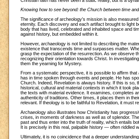
Christian faith has never been a static reality, but is a dy
Knowing how to see beyond: the Church between time and 
The significance of archeology’s mission is also measured b
eternity. Each discovery and each artifact brought to light b
body that has lived, celebrated and inhabited space and time. 
against history, but embedded within it.
However, archaeology is not limited to describing the materia
existence that transcends time and surpasses matter. When
grasp the expectation of the resurrection. As we observe th
recognizing their orientation towards Christ. In investigatin
them the yearning for Mystery.
From a systematic perspective, it is possible to affirm that
has in time spoken through events and people. He has spoken 
Church. Indeed, Revelation is always history. If this is so
historical, cultural and material contexts in which it took p
the texts with material evidence. It examines, completes a
authenticity of traditions. Other times, it places them in the
relevant. If theology is to be faithful to Revelation, it must
Archaeology also illustrates how Christianity has progressi
crises, in moments of darkness as well as of splendor. These
past and thus enter into the truth of reality, which entails bo
It is precisely in this real, palpable history — often riddl
Ultimately, it is no coincidence that a deeper understanding