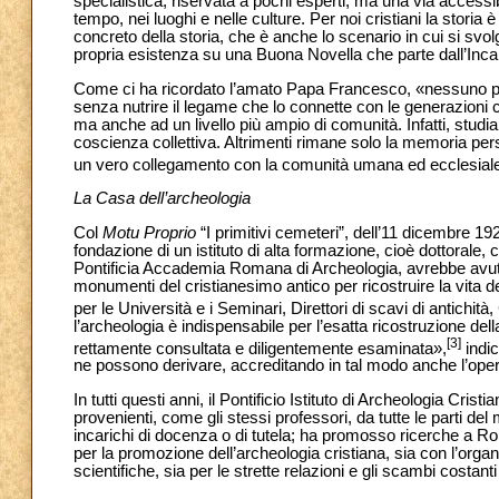
specialistica, riservata a pochi esperti, ma una via accessi
tempo, nei luoghi e nelle culture. Per noi cristiani la storia
concreto della storia, che è anche lo scenario in cui si svo
propria esistenza su una Buona Novella che parte dall’Incar
Come ci ha ricordato l’amato Papa Francesco, «nessuno 
senza nutrire il legame che lo connette con le generazioni c
ma anche ad un livello più ampio di comunità. Infatti, stud
coscienza collettiva. Altrimenti rimane solo la memoria perso
un vero collegamento con la comunità umana ed ecclesiale 
La Casa dell’archeologia
Col
Motu Proprio
“I primitivi cemeteri”, dell’11 dicembre 1
fondazione di un istituto di alta formazione, cioè dottoral
Pontificia Accademia Romana di Archeologia, avrebbe avuto il
monumenti del cristianesimo antico per ricostruire la vita 
per le Università e i Seminari, Direttori di scavi di antichi
l’archeologia è indispensabile per l’esatta ricostruzione dell
[3]
rettamente consultata e diligentemente esaminata»,
indic
ne possono derivare, accreditando in tal modo anche l’ope
In tutti questi anni, il Pontificio Istituto di Archeologia Cri
provenienti, come gli stessi professori, da tutte le parti del 
incarichi di docenza o di tutela; ha promosso ricerche a Rom
per la promozione dell’archeologia cristiana, sia con l’orga
scientifiche, sia per le strette relazioni e gli scambi costanti