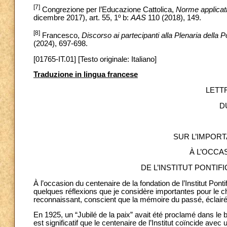
[7]
Congrezione per l’Educazione Cattolica,
Norme applicati
dicembre 2017), art. 55, 1º b:
AAS
110 (2018), 149.
[8]
Francesco,
Discorso ai partecipanti alla Plenaria della
(2024), 697-698.
[01765-IT.01] [Testo originale: Italiano]
Traduzione in lingua francese
LETT
D
SUR L’IMPOR
À L’OCCA
DE L’INSTITUT PONTI
À l’occasion du centenaire de la fondation de l’Institut Ponti
quelques réflexions que je considère importantes pour le 
reconnaissant, conscient que la mémoire du passé, éclairée pa
En 1925, un “Jubilé de la paix” avait été proclamé dans le 
est significatif que le centenaire de l’Institut coïncide ave