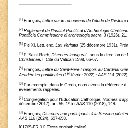
_______________________
[1]
François,
Lettre sur le renouveau de l’étude de l’histoire 
[2]
Règlement de l’Institut Pontifical d’Archéologie Chrétie
Pontificia Commissione di archeologia sacra
, 3 (1926), 21.
[3]
Pie XI, Lett. enc.
Lux Veritatis
(25 décembre 1931), Pré
[4]
P. Saint-Roch,
Discours inaugural
: sous la direction de
Christianae,
I, Cité du Vatican 1998, 66-67.
[5]
François,
Lettre du Saint-Père François au Cardinal Gi
er
Académies pontificales
(1
février 2022) :
AAS
114 (2022)
[6]
Par exemple, dans le Credo, nous avons la référence à P
événements rappelés.
[7]
Congrégation pour l’Éducation Catholique,
Normes d’appl
décembre 2017), art. 55, 1º b :
AAS
110 (2018), 149.
[8]
François,
Discours aux participants à la Session pléniè
AAS
116 (2024), 697-698.
[01765-FR.01] [Texte original: Italien]