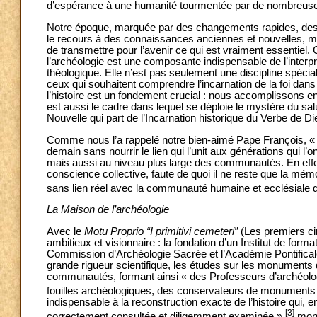
d’espérance à une humanité tourmentée par de nombreuse
Notre époque, marquée par des changements rapides, des cr
le recours à des connaissances anciennes et nouvelles, m
de transmettre pour l’avenir ce qui est vraiment essentiel. 
l’archéologie est une composante indispensable de l’interpr
théologique. Elle n’est pas seulement une discipline spéci
ceux qui souhaitent comprendre l’incarnation de la foi dans
l’histoire est un fondement crucial : nous accomplissons en e
est aussi le cadre dans lequel se déploie le mystère du sa
Nouvelle qui part de l’Incarnation historique du Verbe de Di
Comme nous l’a rappelé notre bien-aimé Pape François, « Pe
demain sans nourrir le lien qui l’unit aux générations qui l’o
mais aussi au niveau plus large des communautés. En effet, 
conscience collective, faute de quoi il ne reste que la mémo
sans lien réel avec la communauté humaine et ecclésiale d
La Maison de l’archéologie
Avec le
Motu Proprio
“I primitivi cemeteri”
(Les premiers ci
ambitieux et visionnaire : la fondation d’un Institut de forma
Commission d’Archéologie Sacrée et l’Académie Pontificale
grande rigueur scientifique, les études sur les monuments d
communautés, formant ainsi « des Professeurs d’archéologi
fouilles archéologiques, des conservateurs de monuments 
indispensable à la reconstruction exacte de l’histoire qui, e
[3]
correctement consultée et diligemment examinée »,
mont