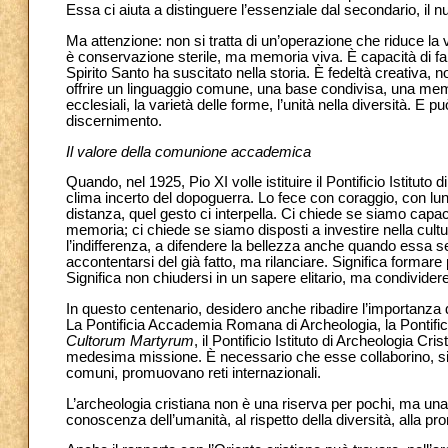
Essa ci aiuta a distinguere l’essenziale dal secondario, il nuc
Ma attenzione: non si tratta di un’operazione che riduce la 
è conservazione sterile, ma memoria viva. È capacità di far
Spirito Santo ha suscitato nella storia. È fedeltà creativa,
offrire un linguaggio comune, una base condivisa, una memor
ecclesiali, la varietà delle forme, l’unità nella diversità. E 
discernimento.
Il valore della comunione accademica
Quando, nel 1925, Pio XI volle istituire il Pontificio Istituto
clima incerto del dopoguerra. Lo fece con coraggio, con lung
distanza, quel gesto ci interpella. Ci chiede se siamo capaci
memoria; ci chiede se siamo disposti a investire nella cul
l’indifferenza, a difendere la bellezza anche quando essa se
accontentarsi del già fatto, ma rilanciare. Significa formare
Significa non chiudersi in un sapere elitario, ma condividere
In questo centenario, desidero anche ribadire l’importanza d
La Pontificia Accademia Romana di Archeologia, la Pontifi
Cultorum Martyrum
, il Pontificio Istituto di Archeologia Cr
medesima missione. È necessario che esse collaborino, si p
comuni, promuovano reti internazionali.
L’archeologia cristiana non è una riserva per pochi, ma una r
conoscenza dell’umanità, al rispetto della diversità, alla pr