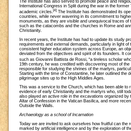
The Institute has also served to promote peace and religiou
International Congress in Split during the war in the former
[4]
academic circles.
The Institute has demonstrated its opera
countries, while never wavering in its commitment to higher
monuments, as they are visible and unequivocal traces of th
such as the catacombs and the churches in Rome and annual
Christianity.
In recent years, the Institute has had to update its study 
requirements and external demands, particularly in light o
consistent higher education system across Europe, an obje
deviated from the objectives and spirit of its founders. It c
such as Giovanni Battista de Rossi, “a tireless scholar who l
19th century, he was credited with discovering most of th
responsible for studying the shrines of the martyrs, partic
Starting with the time of Constantine, he later outlined the
pilgrimage sites up to the High Middles Ages.
This was a service to the Church, which has been able to r
evidence of early Christianity and the martyrs who, still tod
also played an active role in the excavations organized by 
Altar of Confession in the Vatican Basilica, and more recen
Outside the Walls.
Archaeology as a school of Incarnation
Today we are invited to ask ourselves how fruitful can the r
marked by artificial intelligence and by the exploration of t