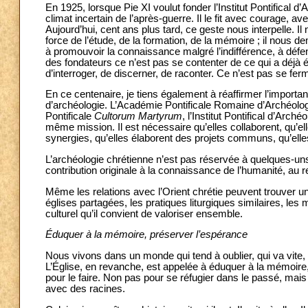
En 1925, lorsque Pie XI voulut fonder l’Institut Pontifical d’
climat incertain de l’après-guerre. Il le fit avec courage, a
Aujourd’hui, cent ans plus tard, ce geste nous interpelle.
force de l’étude, de la formation, de la mémoire ; il nous 
à promouvoir la connaissance malgré l’indifférence, à défen
des fondateurs ce n’est pas se contenter de ce qui a déjà 
d’interroger, de discerner, de raconter. Ce n’est pas se ferm
En ce centenaire, je tiens également à réaffirmer l’importa
d’archéologie. L’Académie Pontificale Romaine d’Archéolog
Pontificale
Cultorum Martyrum
, l’Institut Pontifical d’Arc
même mission. Il est nécessaire qu’elles collaborent, qu’el
synergies, qu’elles élaborent des projets communs, qu’ell
L’archéologie chrétienne n’est pas réservée à quelques-uns
contribution originale à la connaissance de l’humanité, au re
Même les relations avec l’Orient chrétie peuvent trouver u
églises partagées, les pratiques liturgiques similaires, les 
culturel qu’il convient de valoriser ensemble.
Éduquer à la mémoire, préserver l’espérance
Nous vivons dans un monde qui tend à oublier, qui va vite
L’Église, en revanche, est appelée à éduquer à la mémoire, 
pour le faire. Non pas pour se réfugier dans le passé, mais 
avec des racines.