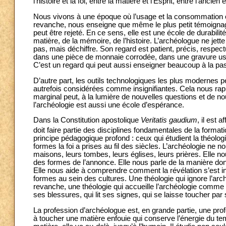
l’histoire et la foi, entre la matière et l’Esprit, entre l’ancien e
Nous vivons à une époque où l’usage et la consommation ont
revanche, nous enseigne que même le plus petit témoignage
peut être rejeté. En ce sens, elle est une école de durabilité
matière, de la mémoire, de l’histoire. L’archéologue ne jet
pas, mais déchiffre. Son regard est patient, précis, respe
dans une pièce de monnaie corrodée, dans une gravure usée, 
C’est un regard qui peut aussi enseigner beaucoup à la past
D’autre part, les outils technologiques les plus modernes p
autrefois considérées comme insignifiantes. Cela nous rapp
marginal peut, à la lumière de nouvelles questions et de no
l’archéologie est aussi une école d’espérance.
Dans la Constitution apostolique
Veritatis gaudium
, il est 
doit faire partie des disciplines fondamentales de la format
principe pédagogique profond : ceux qui étudient la théologi
formes la foi a prises au fil des siècles. L’archéologie ne
maisons, leurs tombes, leurs églises, leurs prières. Elle no
des formes de l’annonce. Elle nous parle de la manière dont 
Elle nous aide à comprendre comment la révélation s’est i
formes au sein des cultures. Une théologie qui ignore l’arc
revanche, une théologie qui accueille l’archéologie comme un
ses blessures, qui lit ses signes, qui se laisse toucher par 
La profession d’archéologue est, en grande partie, une prof
à toucher une matière enfouie qui conserve l’énergie du tem