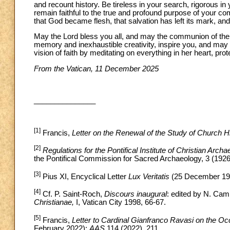
and recount history. Be tireless in your search, rigorous i
remain faithful to the true and profound purpose of your co
that God became flesh, that salvation has left its mark, and
May the Lord bless you all, and may the communion of the Ch
memory and inexhaustible creativity, inspire you, and may 
vision of faith by meditating on everything in her heart, pro
From the Vatican, 11 December 2025
_______________
[1]
Francis,
Letter on the Renewal of the Study of Church H
[2]
Regulations for the Pontifical Institute of Christian Arch
the Pontifical Commission for Sacred Archaeology, 3 (1926
[3]
Pius XI, Encyclical Letter
Lux Veritatis
(25 December 193
[4]
Cf. P. Saint-Roch,
Discours inaugural
: edited by N. Cam
Christianae,
I, Vatican City 1998, 66-67.
[5]
Francis,
Letter to Cardinal Gianfranco Ravasi on the Oc
February 2022):
AAS
114 (2022), 211.