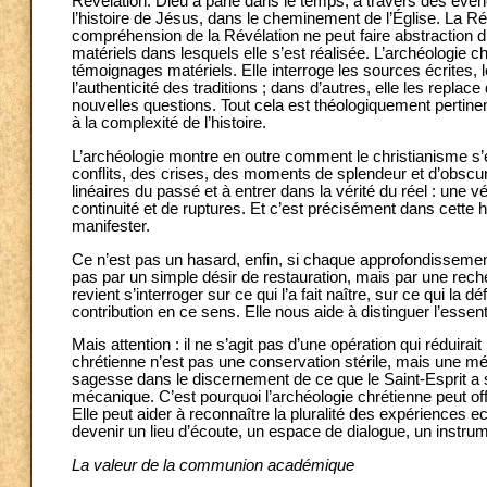
Révélation. Dieu a parlé dans le temps, à travers des événe
l’histoire de Jésus, dans le cheminement de l’Église. La Révé
compréhension de la Révélation ne peut faire abstraction 
matériels dans lesquels elle s’est réalisée. L’archéologie c
témoignages matériels. Elle interroge les sources écrites, 
l’authenticité des traditions ; dans d’autres, elle les repla
nouvelles questions. Tout cela est théologiquement pertinent
à la complexité de l’histoire.
L’archéologie montre en outre comment le christianisme s’e
conflits, des crises, des moments de splendeur et d’obscuri
linéaires du passé et à entrer dans la vérité du réel : une vér
continuité et de ruptures. Et c’est précisément dans cette h
manifester.
Ce n’est pas un hasard, enfin, si chaque approfondissemen
pas par un simple désir de restauration, mais par une recher
revient s’interroger sur ce qui l’a fait naître, sur ce qui la
contribution en ce sens. Elle nous aide à distinguer l’essent
Mais attention : il ne s’agit pas d’une opération qui réduirai
chrétienne n’est pas une conservation stérile, mais une mém
sagesse dans le discernement de ce que le Saint-Esprit a sus
mécanique. C’est pourquoi l’archéologie chrétienne peut o
Elle peut aider à reconnaître la pluralité des expériences ecc
devenir un lieu d’écoute, un espace de dialogue, un instr
La valeur de la communion académique