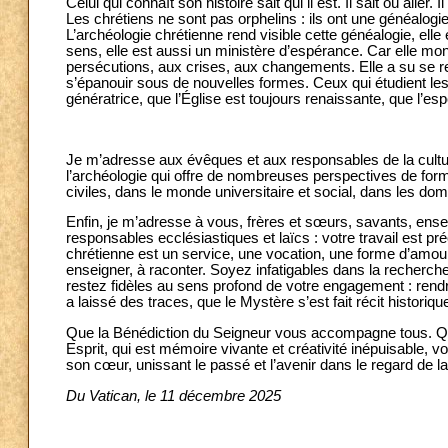
Celui qui connaît son histoire sait qui il est. Il sait où aller. I
Les chrétiens ne sont pas orphelins : ils ont une généalogi
L’archéologie chrétienne rend visible cette généalogie, elle
sens, elle est aussi un ministère d’espérance. Car elle mont
persécutions, aux crises, aux changements. Elle a su se r
s’épanouir sous de nouvelles formes. Ceux qui étudient les
génératrice, que l’Église est toujours renaissante, que l’espé
Je m’adresse aux évêques et aux responsables de la culture 
l’archéologie qui offre de nombreuses perspectives de forma
civiles, dans le monde universitaire et social, dans les dom
Enfin, je m’adresse à vous, frères et sœurs, savants, ensei
responsables ecclésiastiques et laïcs : votre travail est pr
chrétienne est un service, une vocation, une forme d’amour p
enseigner, à raconter. Soyez infatigables dans la recherche
restez fidèles au sens profond de votre engagement : rendre 
a laissé des traces, que le Mystère s’est fait récit historiqu
Que la Bénédiction du Seigneur vous accompagne tous. Que
Esprit, qui est mémoire vivante et créativité inépuisable, v
son cœur, unissant le passé et l’avenir dans le regard de la
Du Vatican, le 11 décembre 2025