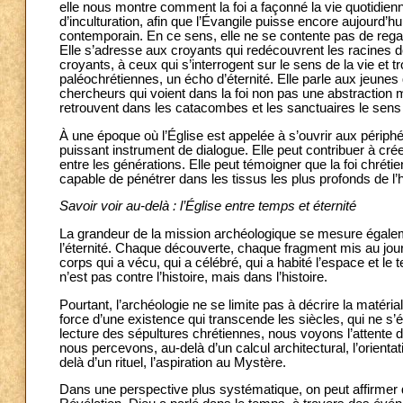
elle nous montre comment la foi a façonné la vie quotidienne,
d’inculturation, afin que l’Évangile puisse encore aujourd’
contemporain. En ce sens, elle ne se contente pas de regard
Elle s’adresse aux croyants qui redécouvrent les racines de
croyants, à ceux qui s’interrogent sur le sens de la vie et 
paléochrétiennes, un écho d’éternité. Elle parle aux jeunes q
chercheurs qui voient dans la foi non pas une abstraction m
retrouvent dans les catacombes et les sanctuaires le sens du
À une époque où l’Église est appelée à s’ouvrir aux périphér
puissant instrument de dialogue. Elle peut contribuer à cré
entre les générations. Elle peut témoigner que la foi chrét
capable de pénétrer dans les tissus les plus profonds de l’
Savoir voir au-delà : l’Église entre temps et éternité
La grandeur de la mission archéologique se mesure égalemen
l’éternité. Chaque découverte, chaque fragment mis au jou
corps qui a vécu, qui a célébré, qui a habité l’espace et l
n’est pas contre l’histoire, mais dans l’histoire.
Pourtant, l’archéologie ne se limite pas à décrire la matérial
force d’une existence qui transcende les siècles, qui ne s’
lecture des sépultures chrétiennes, nous voyons l’attente de
nous percevons, au-delà d’un calcul architectural, l’orienta
delà d’un rituel, l’aspiration au Mystère.
Dans une perspective plus systématique, on peut affirmer q