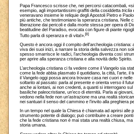
Papa Francesco scrisse che, nei percorsi catacombali, «si tr
esempio, agli importantissimi graffiti della cosiddetta
triclia
d
veneravano insieme le reliquie degli Apostoli Pietro e Paolo. 
più antiche, che testimoniano la speranza cristiana. Nelle ca
liberazione dai pericoli e dalla morte stessa per opera di Di
beatitudine del Paradiso, evocata con figure di piante rigogl
[8]
Tutto parla di speranza e di vita!».
Questo è ancora oggi il compito dell’archeologia cristiana: 
viva dei suoi inizi, a narrare la storia della salvezza non
spesso smarrisce le radici, l’archeologia diventa così strum
per aprire alla speranza cristiana e alla novità dello Spirito.
L’archeologia cristiana ci fa vedere come il Vangelo sia stato
come la fede abbia plasmato il quotidiano, la città, l’arte, 
il Vangelo oggi possa ancora trovare casa nei cuori e nel
soltanto al passato: parla al presente e orienta verso il futu
anche ai lontani, ai non credenti, a quanti si interrogano sul
basiliche paleocristiane, un’eco di eternità. Parla ai giovan
vedono nella fede non un’astrazione ma una realtà storicam
nei santuari il senso del cammino e l’invito alla preghiera p
In un tempo nel quale la Chiesa è chiamata ad aprirsi alle p
strumento potente di dialogo; può contribuire a creare ponti 
che la fede cristiana non è mai stata una realtà chiusa, ma 
storia umana.