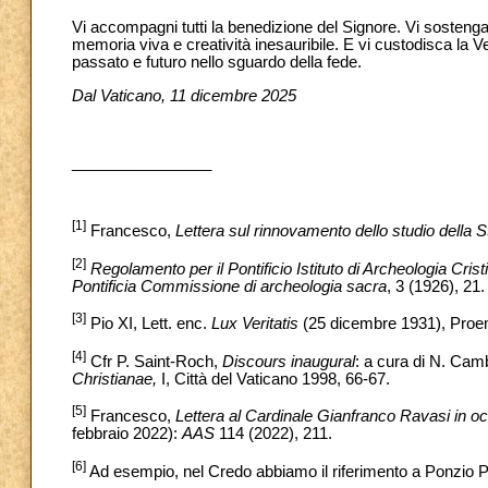
Vi accompagni tutti la benedizione del Signore. Vi sostenga 
memoria viva e creatività inesauribile. E vi custodisca la
passato e futuro nello sguardo della fede.
Dal Vaticano, 11 dicembre 2025
________________
[1]
Francesco,
Lettera sul rinnovamento dello studio della S
[2]
Regolamento per il Pontificio Istituto di Archeologia Crist
Pontificia Commissione di archeologia sacra
, 3 (1926), 21.
[3]
Pio XI, Lett. enc.
Lux Veritatis
(25 dicembre 1931), Proe
[4]
Cfr P. Saint-Roch,
Discours inaugural
: a cura di N. Cam
Christianae,
I, Città del Vaticano 1998, 66-67.
[5]
Francesco,
Lettera al Cardinale Gianfranco Ravasi in o
febbraio 2022):
AAS
114 (2022), 211.
[6]
Ad esempio, nel Credo abbiamo il riferimento a Ponzio Pila