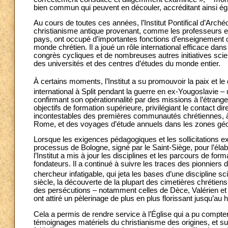
bien commun qui peuvent en découler, accréditant ainsi ég
Au cours de toutes ces années, l’Institut Pontifical d’Arc
christianisme antique provenant, comme les professeurs e
pays, ont occupé d’importantes fonctions d’enseignement o
monde chrétien. Il a joué un rôle international efficace dans
congrès cycliques et de nombreuses autres initiatives scie
des universités et des centres d’études du monde entier.
À certains moments, l’Institut a su promouvoir la paix et le
international à Split pendant la guerre en ex-Yougoslavie – u
confirmant son opérationnalité par des missions à l’étrange
objectifs de formation supérieure, privilégiant le contact d
incontestables des premières communautés chrétiennes, à
Rome, et des voyages d’étude annuels dans les zones géog
Lorsque les exigences pédagogiques et les sollicitations e
processus de Bologne, signé par le Saint-Siège, pour l’él
l’Institut a mis à jour les disciplines et les parcours de for
fondateurs. Il a continué à suivre les traces des pionniers d
chercheur infatigable, qui jeta les bases d’une discipline sci
siècle, la découverte de la plupart des cimetières chrétie
des persécutions – notamment celles de Dèce, Valérien et Di
ont attiré un pèlerinage de plus en plus florissant jusqu’a
Cela a permis de rendre service à l’Église qui a pu compt
témoignages matériels du christianisme des origines, et s