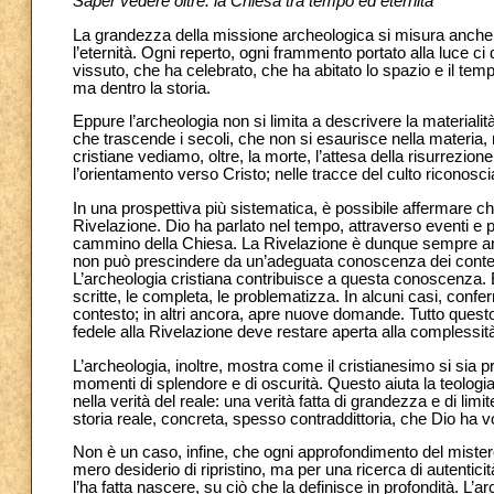
Saper vedere oltre: la Chiesa tra tempo ed eternità
La grandezza della missione archeologica si misura anche ne
l’eternità. Ogni reperto, ogni frammento portato alla luce 
vissuto, che ha celebrato, che ha abitato lo spazio e il te
ma dentro la storia.
Eppure l’archeologia non si limita a descrivere la materialità
che trascende i secoli, che non si esaurisce nella materia, 
cristiane vediamo, oltre, la morte, l’attesa della risurrezion
l’orientamento verso Cristo; nelle tracce del culto riconosciam
In una prospettiva più sistematica, è possibile affermare ch
Rivelazione. Dio ha parlato nel tempo, attraverso eventi e p
cammino della Chiesa. La Rivelazione è dunque sempre anc
non può prescindere da un’adeguata conoscenza dei contesti s
L’archeologia cristiana contribuisce a questa conoscenza. Ess
scritte, le completa, le problematizza. In alcuni casi, conferma 
contesto; in altri ancora, apre nuove domande. Tutto quest
fedele alla Rivelazione deve restare aperta alla complessità 
L’archeologia, inoltre, mostra come il cristianesimo si sia pr
momenti di splendore e di oscurità. Questo aiuta la teologia
nella verità del reale: una verità fatta di grandezza e di limite
storia reale, concreta, spesso contraddittoria, che Dio ha v
Non è un caso, infine, che ogni approfondimento del mister
mero desiderio di ripristino, ma per una ricerca di autentici
l’ha fatta nascere, su ciò che la definisce in profondità. L’