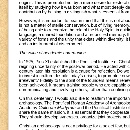
origins. This is prompted not by a mere desire for restora
itself by studying how it was born and what most deeply defi
contribution by helping to distinguish what is essential from
However, it is important to bear in mind that this is not abou
is not a matter of sterile conservation, but of living memory
of being able to recognize the role of the Holy Spirit in gu
language, a shared foundation and a reconciled memory. It c
variety of forms and the unity that exists within diversity. I
and an instrument of discernment.
The value of academic communion
In 1925, Pius XI established the Pontifical Institute of Chr
reigning uncertainty of the post-war period. He acted with c
century later, his resolution is a cause for reflection. Do 
to invest in culture despite today’s crises, to promote kn
irrelevant? Fidelity to the spirit of the founders means re
been achieved. It means training people who are capable of 
communicating and involving others, rather than confining o
On this centenary, I would also like to reaffirm the import
archaeology. The Pontifical Roman Academy of Archaeology
Academy
Cultorum Martyrum
and the Pontifical Institute o
share the same mission. It is essential that they cooperat
They should develop synergies, organize joint projects and
Christian archaeology is not a privilege for a select few, bu