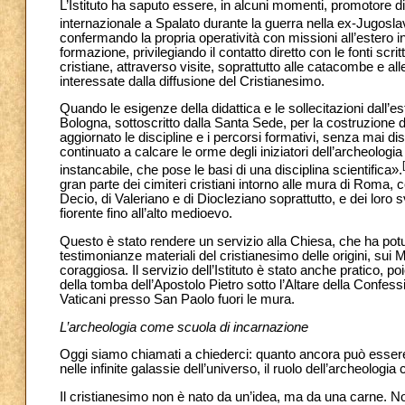
L’Istituto ha saputo essere, in alcuni momenti, promotore d
internazionale a Spalato durante la guerra nella ex-Jugoslav
confermando la propria operatività con missioni all’estero in 
formazione, privilegiando il contatto diretto con le fonti scr
cristiane, attraverso visite, soprattutto alle catacombe e al
interessate dalla diffusione del Cristianesimo.
Quando le esigenze della didattica e le sollecitazioni dall’es
Bologna, sottoscritto dalla Santa Sede, per la costruzione di
aggiornato le discipline e i percorsi formativi, senza mai disc
continuato a calcare le orme degli iniziatori dell’archeolog
instancabile, che pose le basi di una disciplina scientifica».
gran parte dei cimiteri cristiani intorno alle mura di Roma, c
Decio, di Valeriano e di Diocleziano soprattutto, e dei loro s
fiorente fino all’alto medioevo.
Questo è stato rendere un servizio alla Chiesa, che ha pot
testimonianze materiali del cristianesimo delle origini, sui
coraggiosa. Il servizio dell’Istituto è stato anche pratico, 
della tomba dell’Apostolo Pietro sotto l’Altare della Confes
Vaticani presso San Paolo fuori le mura.
L’archeologia come scuola di incarnazione
Oggi siamo chiamati a chiederci: quanto ancora può essere pro
nelle infinite galassie dell’universo, il ruolo dell’archeologia
Il cristianesimo non è nato da un’idea, ma da una carne. 