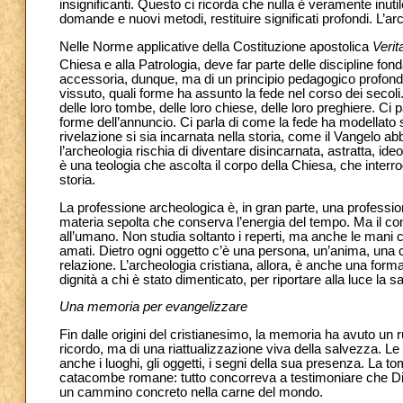
insignificanti. Questo ci ricorda che nulla è veramente inut
domande e nuovi metodi, restituire significati profondi. L’a
Nelle Norme applicative della Costituzione apostolica
Verit
Chiesa e alla Patrologia, deve far parte delle discipline fon
accessoria, dunque, ma di un principio pedagogico profond
vissuto, quali forme ha assunto la fede nel corso dei secoli
delle loro tombe, delle loro chiese, delle loro preghiere. Ci pa
forme dell’annuncio. Ci parla di come la fede ha modellato 
rivelazione si sia incarnata nella storia, come il Vangelo ab
l’archeologia rischia di diventare disincarnata, astratta, id
è una teologia che ascolta il corpo della Chiesa, che interro
storia.
La professione archeologica è, in gran parte, una professione
materia sepolta che conserva l’energia del tempo. Ma il comp
all’umano. Non studia soltanto i reperti, ma anche le mani ch
amati. Dietro ogni oggetto c’è una persona, un’anima, una c
relazione. L’archeologia cristiana, allora, è anche una forma d
dignità a chi è stato dimenticato, per riportare alla luce la s
Una memoria per evangelizzare
Fin dalle origini del cristianesimo, la memoria ha avuto un 
ricordo, ma di una riattualizzazione viva della salvezza. L
anche i luoghi, gli oggetti, i segni della sua presenza. La t
catacombe romane: tutto concorreva a testimoniare che Dio 
un cammino concreto nella carne del mondo.