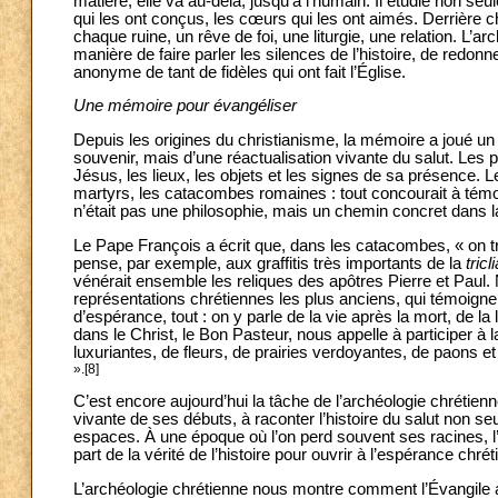
matière, elle va au-delà, jusqu’à l’humain. Il étudie non seu
qui les ont conçus, les cœurs qui les ont aimés. Derrière
chaque ruine, un rêve de foi, une liturgie, une relation. L’a
manière de faire parler les silences de l’histoire, de redonn
anonyme de tant de fidèles qui ont fait l’Église.
Une mémoire pour évangéliser
Depuis les origines du christianisme, la mémoire a joué un 
souvenir, mais d’une réactualisation vivante du salut. Le
Jésus, les lieux, les objets et les signes de sa présence
martyrs, les catacombes romaines : tout concourait à témoig
n’était pas une philosophie, mais un chemin concret dans 
Le Pape François a écrit que, dans les catacombes, « on tr
pense, par exemple, aux graffitis très importants de la
tricl
vénérait ensemble les reliques des apôtres Pierre et Paul.
représentations chrétiennes les plus anciens, qui témoigne
d’espérance, tout : on y parle de la vie après la mort, de l
dans le Christ, le Bon Pasteur, nous appelle à participer à
luxuriantes, de fleurs, de prairies verdoyantes, de paons e
».[8]
C’est encore aujourd’hui la tâche de l’archéologie chrétien
vivante de ses débuts, à raconter l’histoire du salut non
espaces. À une époque où l’on perd souvent ses racines, l’
part de la vérité de l’histoire pour ouvrir à l’espérance chré
L’archéologie chrétienne nous montre comment l’Évangile a ét