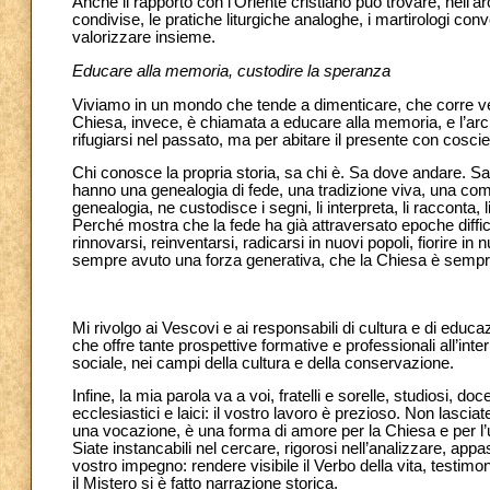
Anche il rapporto con l’Oriente cristiano può trovare, nell
condivise, le pratiche liturgiche analoghe, i martirologi conv
valorizzare insieme.
Educare alla memoria, custodire la speranza
Viviamo in un mondo che tende a dimenticare, che corre 
Chiesa, invece, è chiamata a educare alla memoria, e l’arche
rifugiarsi nel passato, ma per abitare il presente con coscien
Chi conosce la propria storia, sa chi è. Sa dove andare. Sa d
hanno una genealogia di fede, una tradizione viva, una comu
genealogia, ne custodisce i segni, li interpreta, li racconta
Perché mostra che la fede ha già attraversato epoche difficil
rinnovarsi, reinventarsi, radicarsi in nuovi popoli, fiorire in
sempre avuto una forza generativa, che la Chiesa è sempr
Mi rivolgo ai Vescovi e ai responsabili di cultura e di educaz
che offre tante prospettive formative e professionali all’int
sociale, nei campi della cultura e della conservazione.
Infine, la mia parola va a voi, fratelli e sorelle, studiosi, doc
ecclesiastici e laici: il vostro lavoro è prezioso. Non lasciat
una vocazione, è una forma di amore per la Chiesa e per l’
Siate instancabili nel cercare, rigorosi nell’analizzare, appa
vostro impegno: rendere visibile il Verbo della vita, testi
il Mistero si è fatto narrazione storica.