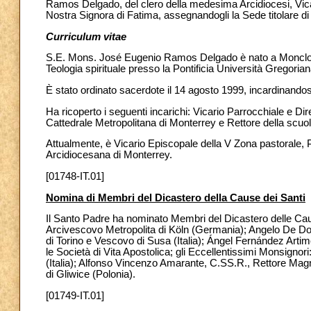
Ramos Delgado, del clero della medesima Arcidiocesi, Vica
Nostra Signora di Fatima, assegnandogli la Sede titolare di
Curriculum vitae
S.E. Mons. José Eugenio Ramos Delgado è nato a Monclova, D
Teologia spirituale presso la Pontificia Università Gregoria
È stato ordinato sacerdote il 14 agosto 1999, incardinandos
Ha ricoperto i seguenti incarichi: Vicario Parrocchiale e Dir
Cattedrale Metropolitana di Monterrey e Rettore della scu
Attualmente, è Vicario Episcopale della V Zona pastorale, P
Arcidiocesana di Monterrey.
[01748-IT.01]
Nomina di Membri del Dicastero della Cause dei Santi
Il Santo Padre ha nominato Membri del Dicastero delle Caus
Arcivescovo Metropolita di Köln (Germania); Angelo De Do
di Torino e Vescovo di Susa (Italia); Ángel Fernández Artime,
le Società di Vita Apostolica; gli Eccellentissimi Monsigno
(Italia); Alfonso Vincenzo Amarante, C.SS.R., Rettore Magn
di Gliwice (Polonia).
[01749-IT.01]