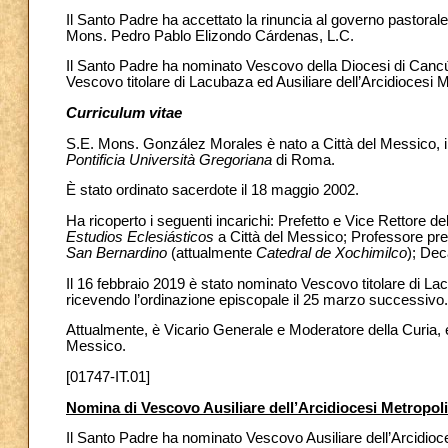
Il Santo Padre ha accettato la rinuncia al governo pastora
Mons. Pedro Pablo Elizondo Cárdenas, L.C.
Il Santo Padre ha nominato Vescovo della Diocesi di Can
Vescovo titolare di Lacubaza ed Ausiliare dell’Arcidiocesi 
Curriculum vitae
S.E. Mons. González Morales è nato a Città del Messico, il
Pontificia Università Gregoriana
di Roma.
È stato ordinato sacerdote il 18 maggio 2002.
Ha ricoperto i seguenti incarichi: Prefetto e Vice Rettore d
Estudios Eclesiásticos
a Città del Messico; Professore pre
San Bernardino
(attualmente
Catedral de Xochimilco
); Dec
Il 16 febbraio 2019 è stato nominato Vescovo titolare di La
ricevendo l’ordinazione episcopale il 25 marzo successivo.
Attualmente, è Vicario Generale e Moderatore della Curia, e
Messico.
[01747-IT.01]
Nomina di Vescovo Ausiliare dell’Arcidiocesi Metropol
Il Santo Padre ha nominato Vescovo Ausiliare dell’Arcidio