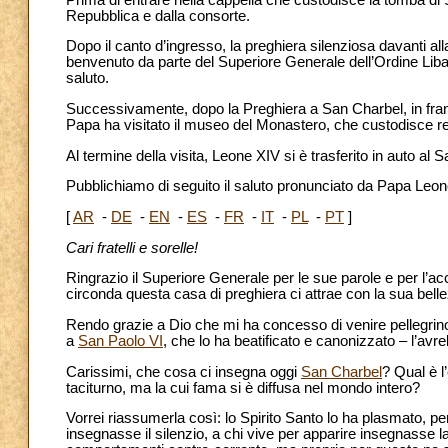
Repubblica e dalla consorte.
Dopo il canto d’ingresso, la preghiera silenziosa davanti all
benvenuto da parte del Superiore Generale dell’Ordine Lib
saluto.
Successivamente, dopo la Preghiera a San Charbel, in franc
Papa ha visitato il museo del Monastero, che custodisce re
Al termine della visita, Leone XIV si è trasferito in auto al
Pubblichiamo di seguito il saluto pronunciato da Papa Le
[
AR
-
DE
-
EN
-
ES
-
FR
-
IT
-
PL
-
PT
]
Cari fratelli e sorelle!
Ringrazio il Superiore Generale per le sue parole e per l’
circonda questa casa di preghiera ci attrae con la sua bell
Rendo grazie a Dio che mi ha concesso di venire pellegrin
a
San Paolo VI
, che lo ha beatificato e canonizzato – l’avr
Carissimi, che cosa ci insegna oggi
San Charbel
? Qual è l
taciturno, ma la cui fama si è diffusa nel mondo intero?
Vorrei riassumerla così: lo Spirito Santo lo ha plasmato, p
insegnasse il silenzio, a chi vive per apparire insegnasse l