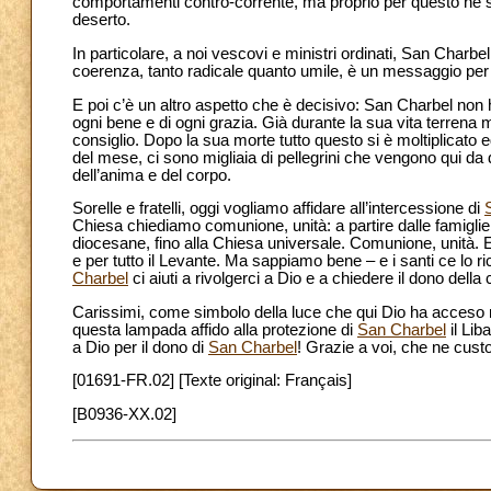
comportamenti contro-corrente, ma proprio per questo ne s
deserto.
In particolare, a noi vescovi e ministri ordinati, San Char
coerenza, tanto radicale quanto umile, è un messaggio per tut
E poi c’è un altro aspetto che è decisivo: San Charbel non 
ogni bene e di ogni grazia. Già durante la sua vita terrena 
consiglio. Dopo la sua morte tutto questo si è moltiplicato
del mese, ci sono migliaia di pellegrini che vengono qui da 
dell’anima e del corpo.
Sorelle e fratelli, oggi vogliamo affidare all’intercessione di
Chiesa chiediamo comunione, unità: a partire dalle famiglie
diocesane, fino alla Chiesa universale. Comunione, unità. 
e per tutto il Levante. Ma sappiamo bene – e i santi ce lo
Charbel
ci aiuti a rivolgerci a Dio e a chiedere il dono della 
Carissimi, come simbolo della luce che qui Dio ha acces
questa lampada affido alla protezione di
San Charbel
il Lib
a Dio per il dono di
San Charbel
! Grazie a voi, che ne cust
[01691-FR.02] [Texte original: Français]
[B0936-XX.02]