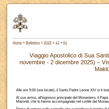
Home
>
Bollettino
>
2025
>
12
>
01
Viaggio Apostolico di Sua Santi
novembre - 2 dicembre 2025) – Vis
Maklū
Alle ore 9:00 (ora locale), il Santo Padre Leone XIV si è t
Al suo arrivo, all’ingresso principale del Monastero, il Pap
Maroniti, che lo hanno accompagnato nel cortile del Monas
Prima di entrare nella cappella che custodisce la tomba di 