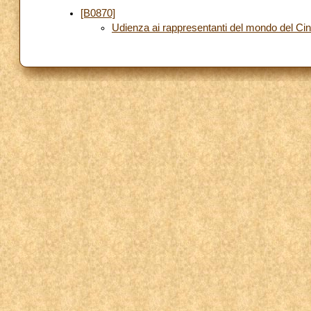
[B0870]
Udienza ai rappresentanti del mondo del C