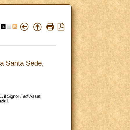
 la Santa Sede,
. il Signor
Fadi
Assaf
,
iali.