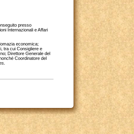
onseguito presso
oni Internazionali e Affari
diplomazia economica;
, tra cui Consigliere e
rno; Direttore Generale del
 nonché Coordinatore del
es.