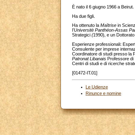
È nato il 6 giugno 1966 a Beirut.
Ha due figli.
Ha ottenuto la
Maîtrise
in Scien
l’
Universitè Panthéon-Assas Pa
Strategici
(
1990), e un Dottorato 
Esperienze professionali: Esperto
Consulente per imprese internazio
Coordinatore di studi presso la 
Patronat Libanais
Professore di 
Centri di studi e di ricerche str
[01472-IT.01]
Le Udienze
Rinunce e nomine