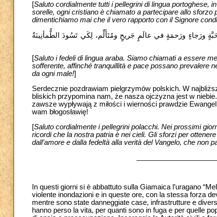
[
Saluto cordialmente tutti i pellegrini di lingua portoghese, in 
sorelle, ogni cristiano è chiamato a partecipare allo sforzo 
dimentichiamo mai che il vero rapporto con il Signore cond
بَّةٍ ورَجاءٍ ورَحمَةٍ في عالَمٍ جَريحٍ ومُتَأَلِّم، لِكَي تَسُودَ الطُّمأنِينَةُ
[
Saluto i fedeli di lingua araba. Siamo chiamati a essere m
sofferente, affinché tranquillità e pace possano prevalere ne
da ogni male‎‎‎‏!
]
Serdecznie pozdrawiam pielgrzymów polskich. W najbliżs
bliskich przypomina nam, że nasza ojczyzna jest w niebie
zawsze wypływają z miłości i wierności prawdzie Ewangeli
wam błogosławię!
[
Saluto cordialmente i pellegrini polacchi. Nei prossimi giorni
ricordi che la nostra patria è nei cieli. Gli sforzi per otten
dall’amore e dalla fedeltà alla verità del Vangelo, che non 
____________________
In questi giorni si è abbattuto sulla Giamaica l’uragano “M
violente inondazioni e in queste ore, con la stessa forza d
mentre sono state danneggiate case, infrastrutture e divers
hanno perso la vita, per quanti sono in fuga e per quelle po