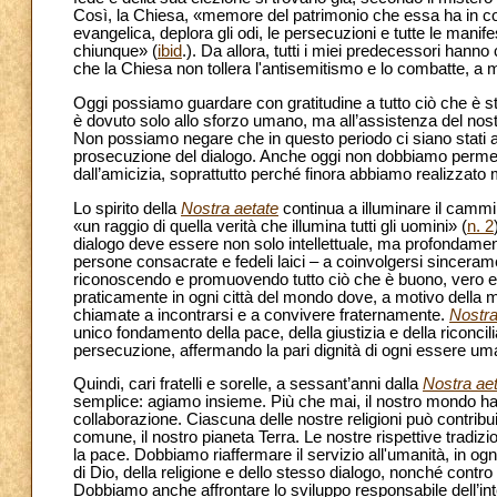
Così, la Chiesa, «memore del patrimonio che essa ha in comu
evangelica, deplora gli odi, le persecuzioni e tutte le manife
chiunque» (
ibid
.). Da allora, tutti i miei predecessori han
che la Chiesa non tollera l'antisemitismo e lo combatte, a 
Oggi possiamo guardare con gratitudine a tutto ciò che è sta
è dovuto solo allo sforzo umano, ma all’assistenza del nost
Non possiamo negare che in questo periodo ci siano stati anc
prosecuzione del dialogo. Anche oggi non dobbiamo permetter
dall’amicizia, soprattutto perché finora abbiamo realizzato 
Lo spirito della
Nostra aetate
continua a illuminare il cammin
«un raggio di quella verità che illumina tutti gli uomini» (
n. 2
dialogo deve essere non solo intellettuale, ma profondamente s
persone consacrate e fedeli laici – a coinvolgersi sinceramen
riconoscendo e promuovendo tutto ciò che è buono, vero e sa
praticamente in ogni città del mondo dove, a motivo della mo
chiamate a incontrarsi e a convivere fraternamente.
Nostra
unico fondamento della pace, della giustizia e della riconc
persecuzione, affermando la pari dignità di ogni essere um
Quindi, cari fratelli e sorelle, a sessant’anni dalla
Nostra ae
semplice: agiamo insieme. Più che mai, il nostro mondo ha b
collaborazione. Ciascuna delle nostre religioni può contrib
comune, il nostro pianeta Terra. Le nostre rispettive tradizio
la pace. Dobbiamo riaffermare il servizio all'umanità, in 
di Dio, della religione e dello stesso dialogo, nonché contro
Dobbiamo anche affrontare lo sviluppo responsabile dell’inte