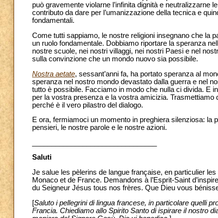
può gravemente violarne l’infinita dignità e neutralizzarne
contributo da dare per l’umanizzazione della tecnica e quindi
fondamentali.
Come tutti sappiamo, le nostre religioni insegnano che la pa
un ruolo fondamentale. Dobbiamo riportare la speranza nelle n
nostre scuole, nei nostri villaggi, nei nostri Paesi e nel n
sulla convinzione che un mondo nuovo sia possibile.
Nostra aetate
, sessant’anni fa, ha portato speranza al mo
speranza nel nostro mondo devastato dalla guerra e nel no
tutto è possibile. Facciamo in modo che nulla ci divida. E i
per la vostra presenza e la vostra amicizia. Trasmettiamo q
perché è il vero pilastro del dialogo.
E ora, fermiamoci un momento in preghiera silenziosa: la preg
pensieri, le nostre parole e le nostre azioni.
________________________________
Saluti
Je salue les pèlerins de langue française, en particulier 
Monaco et de France. Demandons à l’Esprit-Saint d’inspirer 
du Seigneur Jésus tous nos frères. Que Dieu vous béniss
[
Saluto i pellegrini di lingua francese, in particolare quelli
Francia. Chiediamo allo Spirito Santo di ispirare il nostro dia