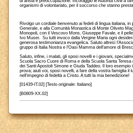
di ansia e preoccupazione. Incoraggio le Autorità civili a fare
organismi di volontariato, per il soccorso che stanno prest
Rivolgo un cordiale benvenuto ai fedeli di lingua italiana, i
Generale, e alla Comunità Monastica di Monte Oliveto Maggi
Monopoli, con il Vescovo Mons. Giuseppe Favale, e il pell
Ivo Muser.
Su tutti invoco dalla Vergine Maria ogni desid
generosa testimonianza evangelica. Saluto altresì l’Associaz
gruppo di Italia Nostra e l’Oasi Mamma dell’amore di Bresc
Saluto, infine, i malati, gli sposi novelli e i giovani, specia
Scuola Sacro Cuore di Roma e della Scuola Santa Teresa de
dei Santi Apostoli Simone e Giuda Taddeo. Il loro esempio
prova; aiuti voi, sposi novelli, a fare della vostra famiglia il
nell'impegno di fedeltà a Cristo. A tutti la mia benedizione!
[01439-IT.02] [Testo originale: Italiano]
[B0809-XX.02]