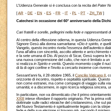
L’Udienza Generale si è conclusa con la recita del
Pater N
[
AR
-
DE
-
EN
-
ES
-
FR
-
IT
-
PL
-
PT
-
ZH_TW
]
Catechesi in occasione del 60° anniversario della Dich
Cari fratelli e sorelle, pellegrini nella fede e rappresentanti
Al centro della riflessione odierna, in questa Udienza Genera
Signore Gesù alla donna samaritana: «
Dio è spirito, e que
Vangelo, questo incontro rivela l’essenza dell’autentico di
l’una all’altra con sincerità, ascolto attento e arricchimento
e la sete umana di Dio. Al pozzo di Sicar, Gesù supera le bar
una nuova comprensione del culto, che non è limitato a u
si realizza
in Spirito e verità
. Questo momento coglie il nucle
di là di ogni confine e l’invito a cercarlo insieme con rivere
Sessant’anni fa, il 28 ottobre 1965, il
Concilio Vaticano II
, c
orizzonte di incontro, rispetto e ospitalità spirituale. Ques
non come estranei, ma come compagni di viaggio sulla via d
umanità; e a discernere, in ogni ricerca religiosa sincera, u
In particolare, non va dimenticato che il primo orientament
XXIII
intese rifondare il rapporto originario. Per la prima vo
dottrinale sulle radici ebraiche del cristianesimo, che sul p
del Nuovo Testamento è spiritualmente legato con la stirpe d
fede e della sua elezione si trovano già, secondo il mistero d