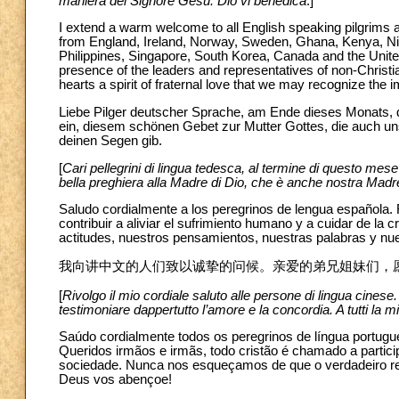
maniera del Signore Gesù. Dio vi benedica
.]
I extend a warm welcome to all English speaking pilgrims a
from England, Ireland, Norway, Sweden, Ghana, Kenya, Nig
Philippines, Singapore, South Korea, Canada and the United 
presence of the leaders and representatives of non-Christ
hearts a spirit of fraternal love that we may recognize th
Liebe Pilger deutscher Sprache, am Ende dieses Monats, 
ein, diesem schönen Gebet zur Mutter Gottes, die auch unse
deinen Segen gib.
[
Cari pellegrini di lingua tedesca, al termine di questo mes
bella preghiera alla Madre di Dio, che è anche nostra Madre.
Saludo cordialmente a los peregrinos de lengua española.
contribuir a aliviar el sufrimiento humano y a cuidar de la
actitudes, nuestros pensamientos, nuestras palabras y nu
我向讲中文的人们致以诚挚的问候。亲爱的弟兄姐妹们，
[
Rivolgo il mio cordiale saluto alle persone di lingua cinese. 
testimoniare dappertutto l’amore e la concordia. A tutti la 
Saúdo cordialmente todos os peregrinos de língua portugue
Queridos irmãos e irmãs, todo cristão é chamado a partic
sociedade. Nunca nos esqueçamos de que o verdadeiro r
Deus vos abençoe!