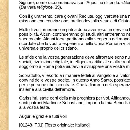
Signore, come raccomandava sant’Agostino dicendo: «Non uscir
(
De vera religione
, 39).
Con il giuramento, care giovani Reclute, oggi varcate una 
missione con convinzione, mettendovi alla scuola di Cristo
Molti di voi torneranno in patria dopo aver reso un servizio 
possibilità. Alcuni continueranno gli studi, altri entreran
sacerdotale. Alcuni forse partiranno alla scoperta del mondo
ricordate che la vostra esperienza nella Curia Romana vi a
universale proprio del cristiano.
Le sfide che la vostra generazione deve affrontare sono nu
sociali, rivoluzione digitale, intelligenza artificiale e altr
soggiorno a Roma potrà aiutarvi a sviluppare una vostra mat
Soprattutto, vi esorto a rimanere fedeli al Vangelo e ai valo
convinti delle vostre scelte. In questo Anno Santo, possia
per le persone che incontrate. Che la fiamma della speranza i
insieme alla civiltà dell’amore.
Carissimi, state certi della mia preghiera per voi. Affidando
santi patroni Martino e Sebastiano, imparto la mia Benedizio
alla vostra festa.
Auguri e grazie a tutti voi!
[01248-IT.01] [Testo originale: Italiano]