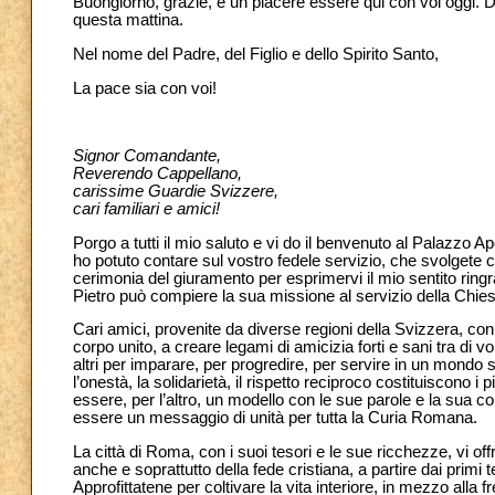
Buongiorno, grazie, è un piacere essere qui con voi oggi. Dir
questa mattina.
Nel nome del Padre, del Figlio e dello Spirito Santo,
La pace sia con voi!
Signor Comandante,
Reverendo Cappellano,
carissime Guardie Svizzere,
cari familiari e amici!
Porgo a tutti il mio saluto e vi do il benvenuto al Palazzo A
ho potuto contare sul vostro fedele servizio, che svolgete 
cerimonia del giuramento per esprimervi il mio sentito ring
Pietro può compiere la sua missione al servizio della Chies
Cari amici, provenite da diverse regioni della Svizzera, con l
corpo unito, a creare legami di amicizia forti e sani tra di v
altri per imparare, per progredire, per servire in un mondo 
l’onestà, la solidarietà, il rispetto reciproco costituiscono 
essere, per l’altro, un modello con le sue parole e la sua co
essere un messaggio di unità per tutta la Curia Romana.
La città di Roma, con i suoi tesori e le sue ricchezze, vi off
anche e soprattutto della fede cristiana, a partire dai primi t
Approfittatene per coltivare la vita interiore, in mezzo alla 