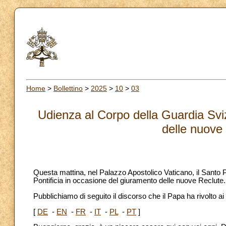
Home
>
Bollettino
>
2025
>
10
>
03
Udienza al Corpo della Guardia Sviz
delle nuove
Questa mattina, nel Palazzo Apostolico Vaticano, il Santo 
Pontificia in occasione del giuramento delle nuove Reclute.
Pubblichiamo di seguito il discorso che il Papa ha rivolto ai
[
DE
-
EN
-
FR
-
IT
-
PL
-
PT
]