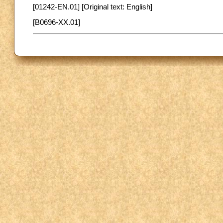
[01242-EN.01] [Original text: English]
[B0696-XX.01]