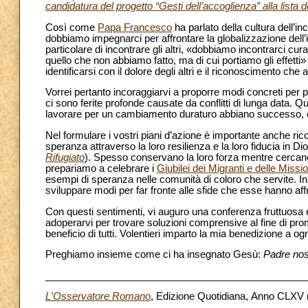
candidatura del progetto “Gesti dell’accoglienza” alla list
Così come
Papa Francesco
ha parlato della cultura dell’i
dobbiamo impegnarci per affrontare la globalizzazione del
particolare di incontrare gli altri, «dobbiamo incontrarci cu
quello che non abbiamo fatto, ma di cui portiamo gli effetti» 
identificarsi con il dolore degli altri e il riconoscimento ch
Vorrei pertanto incoraggiarvi a proporre modi concreti per p
ci sono ferite profonde causate da conflitti di lunga data.
lavorare per un cambiamento duraturo abbiano successo, es
Nel formulare i vostri piani d’azione è importante anche rico
speranza attraverso la loro resilienza e la loro fiducia in Dio
Rifugiato
). Spesso conservano la loro forza mentre cercano 
prepariamo a celebrare i
Giubilei dei Migranti e delle Missio
esempi di speranza nelle comunità di coloro che servite. In 
sviluppare modi per far fronte alle sfide che esse hanno affro
Con questi sentimenti, vi auguro una conferenza fruttuosa e
adoperarvi per trovare soluzioni comprensive al fine di prom
beneficio di tutti. Volentieri imparto la mia benedizione a o
Preghiamo insieme come ci ha insegnato Gesù:
Padre nos
_______________________________________________
L'Osservatore Romano
, Edizione Quotidiana, Anno CLXV n.