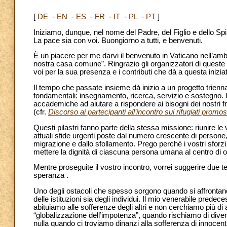
[
DE
-
EN
-
ES
-
FR
-
IT
-
PL
-
PT
]
Iniziamo, dunque, nel nome del Padre, del Figlio e dello Spi
La pace sia con voi. Buongiorno a tutti, e benvenuti.
È un piacere per me darvi il benvenuto in Vaticano nell’amb
nostra casa comune”. Ringrazio gli organizzatori di queste 
voi per la sua presenza e i contributi che dà a questa iniziat
Il tempo che passate insieme dà inizio a un progetto triennale
fondamentali: insegnamento, ricerca, servizio e sostegno. In
accademiche ad aiutare a rispondere ai bisogni dei nostri fr
(cfr.
Discorso ai partecipanti all’incontro sui rifugiati promo
Questi pilastri fanno parte della stessa missione: riunire le v
attuali sfide urgenti poste dal numero crescente di persone,
migrazione e dallo sfollamento. Prego perché i vostri sfor
mettere la dignità di ciascuna persona umana al centro di o
Mentre proseguite il vostro incontro, vorrei suggerire due tem
speranza .
Uno degli ostacoli che spesso sorgono quando si affrontano d
delle istituzioni sia degli individui. Il mio venerabile predec
abituiamo alle sofferenze degli altri e non cerchiamo più di 
“globalizzazione dell’impotenza”, quando rischiamo di divent
nulla quando ci troviamo dinanzi alla sofferenza di innocenti