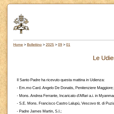
Home
>
Bollettino
>
2025
>
09
>
01
Le Udie
Il Santo Padre ha ricevuto questa mattina in Udienza:
- Em.mo Card. Angelo De Donatis, Penitenziere Maggiore;
- Mons. Andrea Ferrante, Incaricato d’Affari a.i. in Myanma
- S.E. Mons. Francisco Castro Lalupù, Vescovo tit. di Puzia d
- Padre James Martin, S.I.;