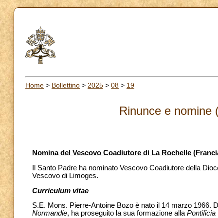
Home
>
Bollettino
>
2025
>
08
>
19
Rinunce e nomine (
Nomina del Vescovo Coadiutore di La Rochelle (Franci
Il Santo Padre ha nominato Vescovo Coadiutore della Dioce
Vescovo di Limoges.
Curriculum vitae
S.E. Mons. Pierre-Antoine Bozo è nato il 14 marzo 1966. Dop
Normandie
, ha proseguito la sua formazione alla
Pontificia