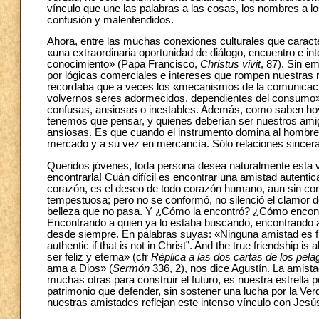
vínculo que une las palabras a las cosas, los nombres a l
confusión y malentendidos.
Ahora, entre las muchas conexiones culturales que caracter
«una extraordinaria oportunidad de diálogo, encuentro e i
conocimiento» (Papa Francisco,
Christus vivit
, 87). Sin 
por lógicas comerciales e intereses que rompen nuestras r
recordaba que a veces los «mecanismos de la comunicación,
volvernos seres adormecidos, dependientes del consumo»
confusas, ansiosas o inestables. Además, como saben hoy 
tenemos que pensar, y quienes deberían ser nuestros ami
ansiosas. Es que cuando el instrumento domina al hombre,
mercado y a su vez en mercancía. Sólo relaciones sinceras
Queridos jóvenes, toda persona desea naturalmente esta vi
encontrarla! Cuán difícil es encontrar una amistad autenti
corazón, es el deseo de todo corazón humano, aun sin cono
tempestuosa; pero no se conformó, no silenció el clamor d
belleza que no pasa. Y ¿Cómo la encontró? ¿Cómo encont
Encontrando a quien ya lo estaba buscando, encontrando a
desde siempre. En palabras suyas: «Ninguna amistad es fiel 
authentic if that is not in Christ”. And the true friendship i
ser feliz y eterna» (cfr
Réplica a las dos cartas de los pela
ama a Dios» (
Sermón
336, 2), nos dice Agustín. La amista
muchas otras para construir el futuro, es nuestra estrella po
patrimonio que defender, sin sostener una lucha por la Verda
nuestras amistades reflejan este intenso vínculo con Jesú