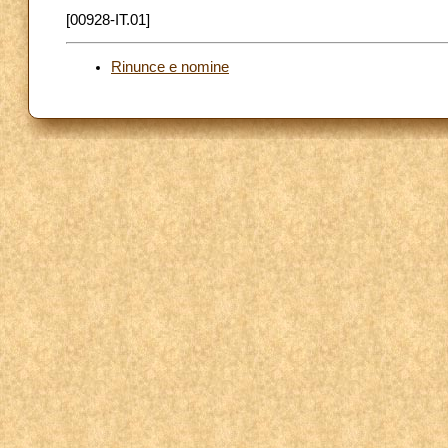
[00928-IT.01]
Rinunce e nomine