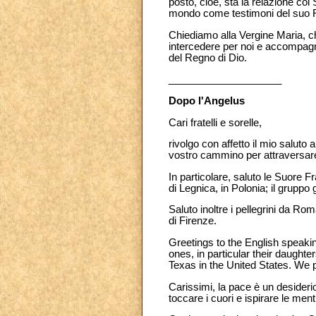
posto, cioè, sta la relazione col 
mondo come testimoni del suo 
Chiediamo alla Vergine Maria, ch
intercedere per noi e accompagn
del Regno di Dio.
____________________
Dopo l'Angelus
Cari fratelli e sorelle,
rivolgo con affetto il mio saluto a
vostro cammino per attraversar
In particolare, saluto le Suore F
di Legnica, in Polonia; il gruppo 
Saluto inoltre i pellegrini da R
di Firenze.
Greetings to the English speakin
ones, in particular their daught
Texas in the United States. We 
Carissimi, la pace è un desiderio d
toccare i cuori e ispirare le ment