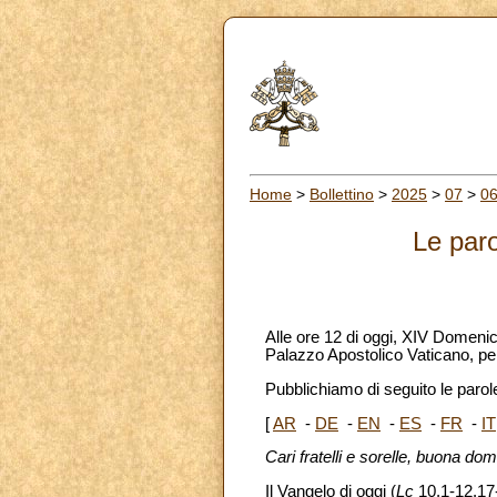
Home
>
Bollettino
>
2025
>
07
>
0
Le paro
Alle ore 12 di oggi, XIV Domenica
Palazzo Apostolico Vaticano, per 
Pubblichiamo di seguito le parole
[
AR
-
DE
-
EN
-
ES
-
FR
-
IT
Cari fratelli e sorelle, buona do
Il Vangelo di oggi (
Lc
10,1-12.17-