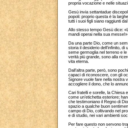
propria vocazione e nelle situazi
Gesù invia settantadue discepoli
popoli: proprio questa è la lar
tutti i suoi figli siano raggiunti 
Allo stesso tempo Gesù dice: «L
mandi operai nella sua messe!» (
Da una parte Dio, come un semi
storia il desiderio dell’infinito,
seme germoglia nel terreno e le 
verità più grande, sono alla ricer
vita eterna.
Dall’altra parte, però, sono poc
capaci di riconoscere, con gli oc
Signore vuole fare nella nostra 
accogliere il dono, che lo annunci
Cari fratelli e sorelle, la Chies
come un’etichetta esteriore; han
che testimoniano il Regno di Dio
spazio a qualche buon sentimento
campo di Dio, coltivando nel propr
e di studio, nei vari ambienti soci
Per fare questo non servono trop