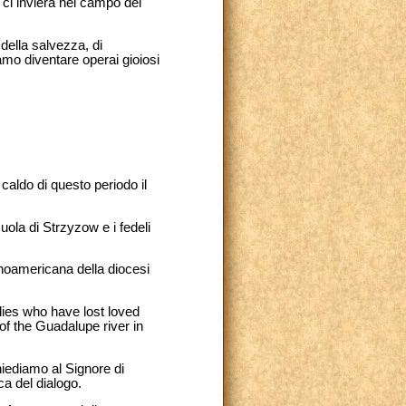
e ci invierà nel campo del
della salvezza, di
mo diventare operai gioiosi
n caldo di questo periodo il
uola di Strzyzow e i fedeli
inoamericana della diocesi
ilies who have lost loved
of the Guadalupe river in
Chiediamo al Signore di
ca del dialogo.