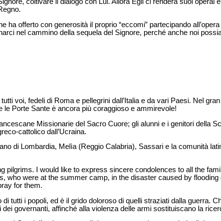
Signore, coltivare il dialogo con Lui. Allora Egli ci renderà suoi operai 
Regno.
e ha offerto con generosità il proprio “eccomi” partecipando all’opera 
arci nel cammino della sequela del Signore, perché anche noi possia
 tutti voi, fedeli di Roma e pellegrini dall’Italia e da vari Paesi. Nel gra
e le Porte Sante è ancora più coraggioso e ammirevole!
rancescane Missionarie del Sacro Cuore; gli alunni e i genitori della Sc
greco-cattolico dall’Ucraina.
omano di Lombardia, Melìa (Reggio Calabria), Sassari e la comunità lat
g pilgrims. I would like to express sincere condolences to all the fam
ers, who were at the summer camp, in the disaster caused by flooding 
pray for them.
i tutti i popoli, ed è il grido doloroso di quelli straziati dalla guerra. 
i dei governanti, affinché alla violenza delle armi sostituiscano la ricer