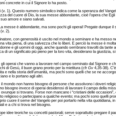
oni concrete in cui il Signore lo ha posto.
 (v. 1). Questo numero simbolico indica come la speranza del Vangelo s
ghezza del cuore di Dio, la sua messe abbondante, cioè l’opera che Eg
dal suo amore e siano salvati.
a messe è abbondante, ma sono pochi gli operai! Pregate dunque il 
v. 2).
natore, con generosità è uscito nel mondo a seminare e ha messo nel
 di una vita piena, di una salvezza che lo liberi. E perciò la messe è mol
donne e gli uomini di oggi, anche quando sembrano travolti da tante a
ca di un significato più pieno per la loro vita, desiderano la giustizia, s
hi gli operai che vanno a lavorare nel campo seminato dal Signore e c
chi di Gesù, il buon grano pronto per la mietitura (cfr
Gv
4,35-38). C’è
vita e nella storia dell’umanità, ma pochi sono quelli che se ne accorg
ano e lo portano agli altri.
a e il mondo non hanno bisogno di persone che assolvono i doveri religi
no bisogno invece di operai desiderosi di lavorare il campo della miss
 ovunque si trovano. Forse non mancano i “cristiani delle occasioni”,
 religioso o partecipano a qualche evento; ma pochi sono quelli pront
io cuore il seme del Vangelo per poi portarlo nella vita quotidiana, in 
ali e a chi si trova nel bisogno.
pe idee teoriche su concetti pastorali; serve soprattutto pregare il p