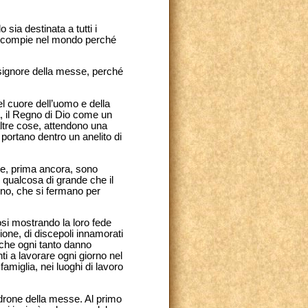
ia destinata a tutti i
li compie nel mondo perché
signore della messe, perché
 cuore dell’uomo e della
ta, il Regno di Dio come un
ltre cose, attendono una
i portano dentro un anelito di
he, prima ancora, sono
 qualcosa di grande che il
ono, che si fermano per
osi mostrando la loro fede
ione, di discepoli innamorati
 che ogni tanto danno
i a lavorare ogni giorno nel
famiglia, nei luoghi di lavoro
adrone della messe. Al primo