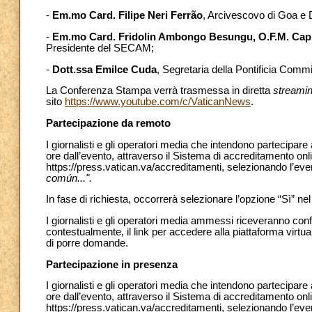
-
Em.mo Card. Filipe Neri Ferrão
, Arcivescovo di Goa e 
-
Em.mo Card. Fridolin Ambongo Besungu, O.F.M. Cap
Presidente del SECAM;
-
Dott.ssa Emilce Cuda
, Segretaria della Pontificia Comm
La Conferenza Stampa verrà trasmessa in diretta
streami
sito
https://www.youtube.com/c/VaticanNews
.
Partecipazione da remoto
I giornalisti e gli operatori media che intendono partecipa
ore dall’evento, attraverso il Sistema di accreditamento onl
https://press.vatican.va/accreditamenti, selezionando l’eve
común...".
In fase di richiesta, occorrerà selezionare l’opzione “Sì” n
I giornalisti e gli operatori media ammessi riceveranno con
contestualmente, il link per accedere alla piattaforma virtu
di porre domande.
Partecipazione in presenza
I giornalisti e gli operatori media che intendono partecipar
ore dall’evento, attraverso il Sistema di accreditamento onl
https://press.vatican.va/accreditamenti, selezionando l’eve