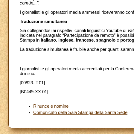
común..."
.
I giornalisti e gli operatori media ammessi riceveranno con
Traduzione simultanea
Sia collegandosi ai rispettivi canali linguistici Youtube di
Va
indicata nel paragrafo “Partecipazione da remoto” è possibi
Stampa in
italiano
,
inglese, francese, spagnolo
e
porto
La traduzione simultanea è fruibile anche per quanti saran
I giornalisti e gli operatori media accreditati per la Confere
di inizio.
[00823-IT.01]
[B0449-XX.01]
Rinunce e nomine
Comunicato della Sala Stampa della Santa Sede