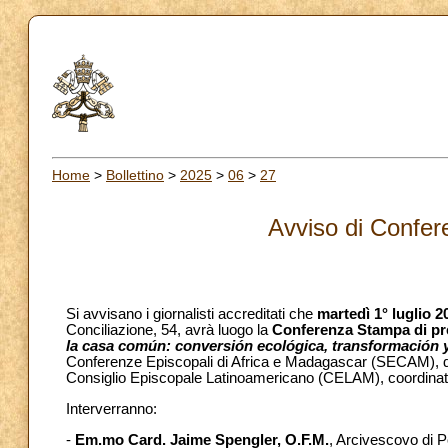
Home
>
Bollettino
>
2025
>
06
>
27
Avviso di Confe
Si avvisano i giornalisti accreditati che
martedì 1° luglio 2
Conciliazione, 54, avrà luogo la
Conferenza Stampa di p
la casa común: conversión ecológica, transformación y 
Conferenze Episcopali di Africa e Madagascar (SECAM), de
Consiglio Episcopale Latinoamericano (CELAM), coordinate
Interverranno:
-
Em.mo Card. Jaime Spengler, O.F.M.
, Arcivescovo di 