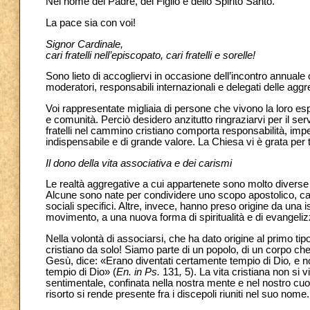
Nel nome del Padre, del Figlio e dello Spirito Santo.
La pace sia con voi!
Signor Cardinale,
cari fratelli nell’episcopato, cari fratelli e sorelle!
Sono lieto di accogliervi in occasione dell’incontro annuale
moderatori, responsabili internazionali e delegati delle aggr
Voi rappresentate migliaia di persone che vivono la loro espe
e comunità. Perciò desidero anzitutto ringraziarvi per il se
fratelli nel cammino cristiano comporta responsabilità, im
indispensabile e di grande valore. La Chiesa vi è grata per t
Il dono della vita associativa e dei carismi
Le realtà aggregative a cui appartenete sono molto diverse tr
Alcune sono nate per condividere uno scopo apostolico, carit
sociali specifici. Altre, invece, hanno preso origine da una 
movimento, a una nuova forma di spiritualità e di evangeli
Nella volontà di associarsi, che ha dato origine al primo ti
cristiano da solo! Siamo parte di un popolo, di un corpo che 
Gesù, dice: «Erano diventati certamente tempio di Dio
,
e n
tempio di Dio» (
En. in Ps.
131
,
5). La vita cristiana non si 
sentimentale, confinata nella nostra mente e nel nostro cuor
risorto si rende presente fra i discepoli riuniti nel suo nome.