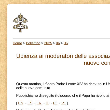
Home
>
Bollettino
>
2025
>
06
>
06
Udienza ai moderatori delle associazi
nuove com
Questa mattina, il Santo Padre Leone XIV ha ricevuto in Udi
delle nuove comunità.
Pubblichiamo di seguito il discorso che il Papa ha rivolto ai
[
EN
-
ES
-
FR
-
IT
-
PL
-
PT
]