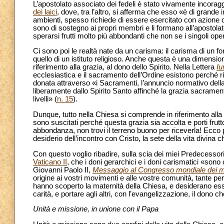
L’apostolato associato dei fedeli è stato vivamente incorag
dei laici
, dove, tra l’altro, si afferma che esso «è di grande
ambienti, spesso richiede di essere esercitato con azione co
sono di sostegno ai propri membri e li formano all’apostola
sperarsi frutti molto più abbondanti che non se i singoli o
Ci sono poi le realtà nate da un carisma: il carisma di un fon
quello di un istituto religioso. Anche questa è una dimension
riferimento alla grazia, al dono dello Spirito. Nella Lettera
Iu
ecclesiastica e il sacramento dell’Ordine esistono perché ri
donata attraverso «i Sacramenti, l’annuncio normativo della
liberamente dallo Spirito Santo affinché la grazia sacramentale
livelli» (
n. 15
).
Dunque, tutto nella Chiesa si comprende in riferimento alla g
sono suscitati perché questa grazia sia accolta e porti frutto.
abbondanza, non trovi il terreno buono per riceverla! Ecco p
desiderio dell’incontro con Cristo, la sete della vita divina ch
Con questo voglio ribadire, sulla scia dei miei Predecessori
Vaticano II
, che i doni gerarchici e i doni carismatici «son
Giovanni Paolo II,
Messaggio al Congresso mondiale dei mo
origine ai vostri movimenti e alle vostre comunità, tante pe
hanno scoperto la maternità della Chiesa, e desiderano esser
carità, e portare agli altri, con l’evangelizzazione, il dono 
Unità e missione, in unione con il Papa