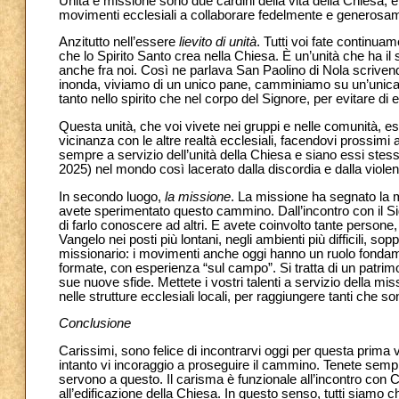
Unità e missione sono due cardini della vita della Chiesa, e d
movimenti ecclesiali a collaborare fedelmente e generosame
Anzitutto nell’essere
lievito di unità
. Tutti voi fate continua
che lo Spirito Santo crea nella Chiesa. È un’unità che ha il 
anche fra noi. Così ne parlava San Paolino di Nola scriven
inonda, viviamo di un unico pane, camminiamo su un’unica
tanto nello spirito che nel corpo del Signore, per evitare di
Questa unità, che voi vivete nei gruppi e nelle comunità, e
vicinanza con le altre realtà ecclesiali, facendovi prossimi
sempre a servizio dell’unità della Chiesa e siano essi stessi 
2025) nel mondo così lacerato dalla discordia e dalla viole
In secondo luogo,
la missione
. La missione ha segnato la m
avete sperimentato questo cammino. Dall’incontro con il Sign
di farlo conoscere ad altri. E avete coinvolto tante person
Vangelo nei posti più lontani, negli ambienti più difficili, so
missionario: i movimenti anche oggi hanno un ruolo fondam
formate, con esperienza “sul campo”. Si tratta di un patrimon
sue nuove sfide. Mettete i vostri talenti a servizio della mi
nelle strutture ecclesiali locali, per raggiungere tanti che s
Conclusione
Carissimi, sono felice di incontrarvi oggi per questa prima
intanto vi incoraggio a proseguire il cammino. Tenete sempr
servono a questo. Il carisma è funzionale all’incontro con C
all’edificazione della Chiesa. In questo senso, tutti siamo c