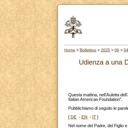
Home
>
Bollettino
>
2025
>
06
>
0
Udienza a una De
Questa mattina, nell’Auletta del
Italian American Foundation”.
Pubblichiamo di seguito le parole 
[
DE
-
EN
-
IT
]
Nel nome del Padre, del Figlio e