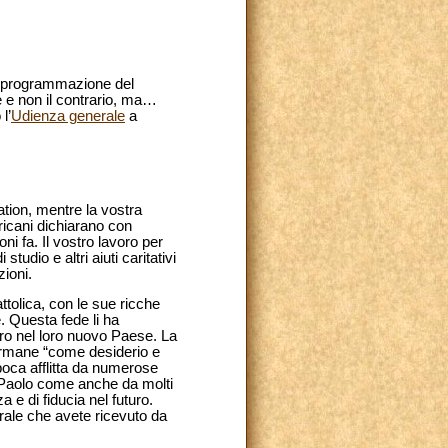
di programmazione del
e e non il contrario, ma…
l’
Udienza generale
a
ation, mentre la vostra
ricani dichiarano con
oni fa. Il vostro lavoro per
tudio e altri aiuti caritativi
ioni.
cattolica, con le sue ricche
. Questa fede li ha
ero nel loro nuovo Paese. La
 permane “come desiderio e
epoca afflitta da numerose
 e Paolo come anche da molti
a e di fiducia nel futuro.
urale che avete ricevuto da