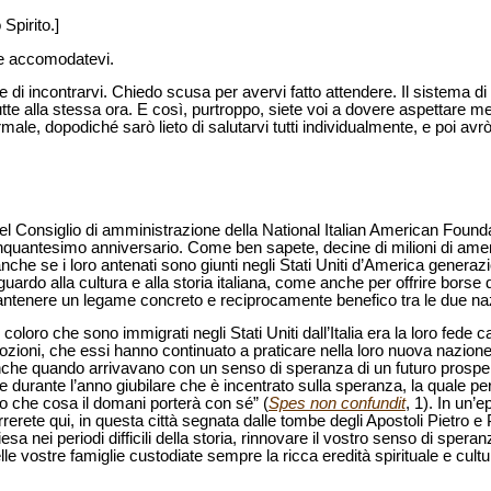
 Spirito.]
ore accomodatevi.
e di incontrarvi. Chiedo scusa per avervi fatto attendere. Il sistema 
utte alla stessa ora. E così, purtroppo, siete voi a dovere aspettare m
ale, dopodiché sarò lieto di salutarvi tutti individualmente, e poi avrò 
del Consiglio di amministrazione della National Italian American Found
inquantesimo anniversario. Come ben sapete, decine di milioni di ame
, anche se i loro antenati sono giunti negli Stati Uniti d’America generazi
ardo alla cultura e alla storia italiana, come anche per offrire borse di s
antenere un legame concreto e reciprocamente benefico tra le due naz
i coloro che sono immigrati negli Stati Uniti dall’Italia era la loro fede 
vozioni, che essi hanno continuato a praticare nella loro nuova nazione
 anche quando arrivavano con un senso di speranza di un futuro prosp
lge durante l’anno giubilare che è incentrato sulla speranza, la quale
o che cosa il domani porterà con sé” (
Spes non confundit
, 1). In un’
rrerete qui, in questa città segnata dalle tombe degli Apostoli Pietro
sa nei periodi difficili della storia, rinnovare il vostro senso di speranz
le vostre famiglie custodiate sempre la ricca eredità spirituale e cult