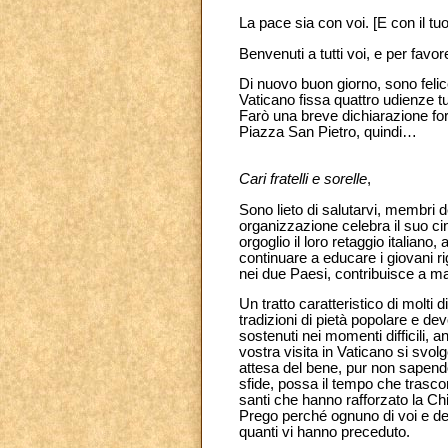
La pace sia con voi. [E con il tuo
Benvenuti a tutti voi, e per fav
Di nuovo buon giorno, sono felic
Vaticano fissa quattro udienze t
Farò una breve dichiarazione form
Piazza San Pietro, quindi…
Cari fratelli e sorelle
,
Sono lieto di salutarvi, membri 
organizzazione celebra il suo c
orgoglio il loro retaggio italiano
continuare a educare i giovani rigu
nei due Paesi, contribuisce a m
Un tratto caratteristico di molti d
tradizioni di pietà popolare e de
sostenuti nei momenti difficili,
vostra visita in Vaticano si svo
attesa del bene, pur non sapend
sfide, possa il tempo che trasco
santi che hanno rafforzato la Chie
Prego perché ognuno di voi e del
quanti vi hanno preceduto.