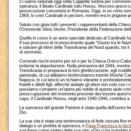
Ci siamo radunati oggi nella Cappella Sistina per commemor
speranza: il Beato Cardinale Iuliu Hossu, Vescovo greco-cat
persecuzione comunista in Romania. Oggi, in un certo senso
1969, lo creò Cardinale
in pectore
, mentre era in prigione 
Saluto con gioia tutti i presenti: i rappresentanti della Chi
l’Onorevole Silviu Vexler, Presidente della Federazione de
Quello in corso è un anno speciale dedicato al Cardinale Iuli
Il suo processo di riconoscimento quale “Giusto tra le Naz
e salvare gli ebrei della Transilvania del Nord quando, tra il 
di sterminio.
Correndo rischi enormi per sé e per la Chiesa Greco-Cattoli
evitarne la deportazione. Nella primavera del 1944, mentre 
Transilvania si preparava la loro
ghettizzazione, egli mobilit
pastorale, di cui abbiamo testimonianza tramite Moshe Car
Napoca, in cui lanciò un richiamo vibrante e profondamen
fratelli e diletti figli, affinché aiutiate gli ebrei non solo c
possiamo compiere un’opera più nobile di questo aiuto cri
preoccupazione del momento presente dev’essere quest’op
capo, il Cardinale Hossu, negli anni 1940-1944, contribuì a s
La speranza del grande Pastore è stata quella dell’uomo fed
Dio.
La sua
vita è stata una testimonianza di fede vissuta fino 
dialogo e un profeta di speranza, e
Papa Francesco lo ha bea
sua frase come sintesi della sua vita: «Dio ci ha mandato i