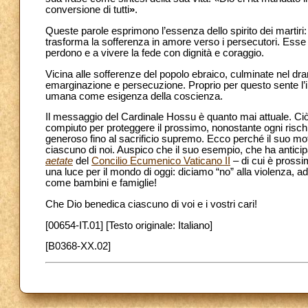
conversione di tutti
»
.
Queste parole esprimono l’essenza dello spirito dei martiri:
trasforma la sofferenza in amore verso i persecutori. Esse 
perdono e a vivere la fede con dignità e coraggio.
Vicina alle sofferenze del popolo ebraico, culminate nel d
emarginazione e persecuzione. Proprio per questo sente l’im
umana come esigenza della coscienza.
Il messaggio del Cardinale Hossu è quanto mai attuale. Ciò c
compiuto
per proteggere il prossimo, nonostante ogni risc
generoso fino al sacrificio supremo. Ecco perché il suo mott
ciascuno di noi. Auspico che il suo esempio, che ha anticip
aetate
del
Concilio Ecumenico Vaticano II
– di cui è prossi
una luce per il mondo di oggi: diciamo “no” alla violenza, a
come bambini e famiglie!
Che Dio benedica ciascuno di voi e i vostri cari!
[00654-IT.01] [Testo originale: Italiano]
[B0368-XX.02]