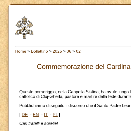
Home
>
Bollettino
>
2025
>
06
>
02
Commemorazione del Cardinale
Questo pomeriggio, nella Cappella Sistina, ha avuto luogo
cattolico di Cluj-Gherla, pastore e martire della fede dura
Pubblichiamo di seguito il discorso che il Santo Padre Leone
[
DE
-
EN
-
IT
-
PL
]
Cari fratelli e sorelle!