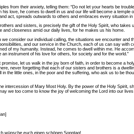
iples from their anxiety, telling them: “Do not let your hearts be troubl
 in his love, he comes to dwell in us and our life will become a temple 
and act, spreads outwards to others and embraces every situation in 
rothers and sisters, is precisely the gift of the Holy Spirit, who take
 and closeness amid our daily lives, for he makes us his home.
en we consider our individual calling, the situations we encounter and 
nsibilities, and our service in the Church, each of us can say with 
ed of my humanity. Instead, he comes to dwell within me. He accomp
 instrument of his love for others, for society and for the world.”
t promise, let us walk in the joy born of faith, in order to become a hol
ere, never forgetting that each of our sisters and brothers is a dwelli
 in the little ones, in the poor and the suffering, who ask us to be t
the intercession of Mary Most Holy. By the power of the Holy Spirit, 
may we too come to know the joy of welcoming the Lord into our lives
ian]
ich wünsche euch einen schönen Sonntag!