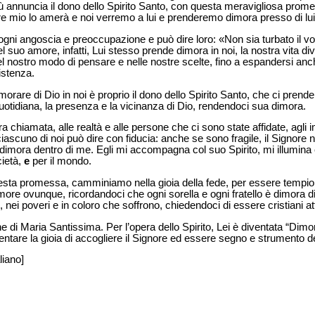
ù annuncia il dono dello Spirito Santo, con questa meravigliosa pro
re mio lo amerà e noi verremo a lui e prenderemo dimora presso di lui»
 ogni angoscia e preoccupazione e può dire loro: «Non sia turbato il v
 suo amore, infatti, Lui stesso prende dimora in noi, la nostra vita d
el nostro modo di pensare e nelle nostre scelte, fino a espandersi anche
sistenza.
imorare di Dio in noi è proprio il dono dello Spirito Santo, che ci prend
uotidiana, la presenza e la vicinanza di Dio, rendendoci sua dimora.
a chiamata, alle realtà e alle persone che ci sono state affidate, agli
ciascuno di noi può dire con fiducia: anche se sono fragile, il Signore
 dimora dentro di me. Egli mi accompagna col suo Spirito, mi illumina
cietà,
e
per il mondo.
esta promessa, camminiamo nella gioia della fede, per essere tempio
ore ovunque, ricordandoci che ogni sorella e ogni fratello è dimora d
i, nei poveri e in coloro che soffrono, chiedendoci di essere cristiani 
ione di Maria Santissima. Per l’opera dello Spirito, Lei è diventata “Di
ntare la gioia di accogliere il Signore ed essere segno e strumento 
liano]