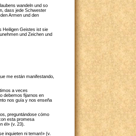
Glaubens wandeln und so
en, dass jede Schwester
, den Armen und den
 Heiligen Geistes ist sie
fzunehmen und Zeichen und
o que me están manifestando,
ntimos a veces
o debemos fijarnos en
Santo nos guía y nos enseña
gidos, preguntándose cómo
, con esta promesa
 él» (v. 23).
e inquieten ni teman!» (v.