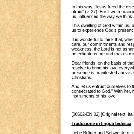
In this way, Jesus freed the disc
afraid” (v. 27). For if we remain
us, influences the way we think 
This dwelling of God within us, b
us to experience God’s presence
It is wonderful to think that, wh
care, our commitments and respo
weakness, the Lord is not asham
he enlightens me and makes me an
Dear friends, on the basis of tha
resolve to bring his love everywh
presence is manifested above all
Christians.
And let us entrust ourselves to 
consecrated to God.” With her, 
instruments of his love.
[00602-EN.02] [Original text: Ital
Traduzione in lingua tedesca
Liebe Brüder und Schwestern, 