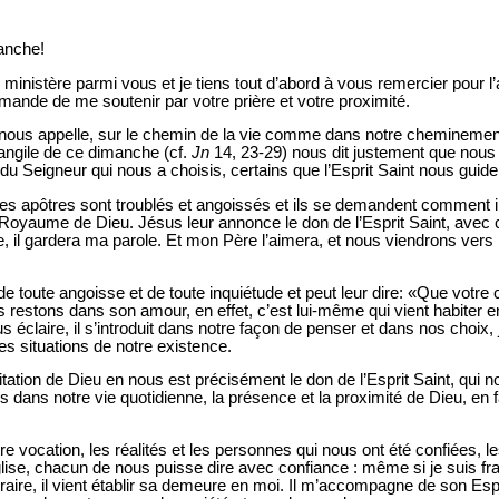
anche!
ministère parmi vous et je tiens tout d’abord à vous remercier pour l
mande de me soutenir par votre prière et votre proximité.
 nous appelle, sur le chemin de la vie comme dans notre cheminemen
vangile de ce dimanche (cf.
Jn
14, 23-29) nous dit justement que nous
du Seigneur qui nous a choisis, certains que l’Esprit Saint nous guide
, les apôtres sont troublés et angoissés et ils se demandent comment il
 Royaume de Dieu. Jésus leur annonce le don de l’Esprit Saint, avec 
il gardera ma parole. Et mon Père l’aimera, et nous viendrons vers l
 de toute angoisse et de toute inquiétude et peut leur dire: «Que votre
s restons dans son amour, en effet, c’est lui-même qui vient habiter e
 éclaire, il s’introduit dans notre façon de penser et dans nos choix,
es situations de notre existence.
itation de Dieu en nous est précisément le don de l’Esprit Saint, qui 
s dans notre vie quotidienne, la présence et la proximité de Dieu, en 
tre vocation, les réalités et les personnes qui nous ont été confiées
lise, chacun de nous puisse dire avec confiance : même si je suis fra
ire, il vient établir sa demeure en moi. Il m’accompagne de son Esprit,