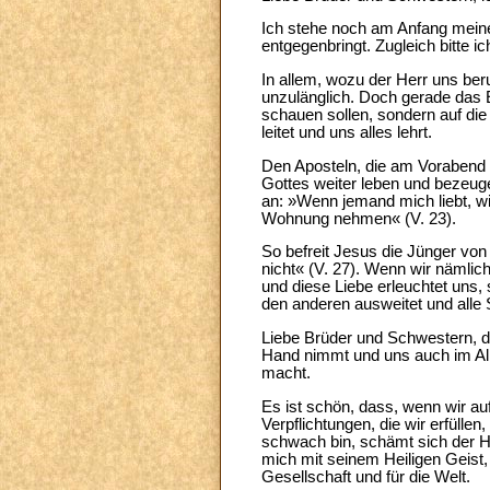
Ich stehe noch am Anfang meines
entgegenbringt. Zugleich bitte 
In allem, wozu der Herr uns be
unzulänglich. Doch gerade das 
schauen sollen, sondern auf die
leitet und uns alles lehrt.
Den Aposteln, die am Vorabend d
Gottes weiter leben und bezeug
an: »Wenn jemand mich liebt, wi
Wohnung nehmen« (V. 23).
So befreit Jesus die Jünger von
nicht« (V. 27). Wenn wir nämlic
und diese Liebe erleuchtet uns,
den anderen ausweitet und alle 
Liebe Brüder und Schwestern, d
Hand nimmt und uns auch im All
macht.
Es ist schön, dass, wenn wir au
Verpflichtungen, die wir erfülle
schwach bin, schämt sich der H
mich mit seinem Heiligen Geist,
Gesellschaft und für die Welt.