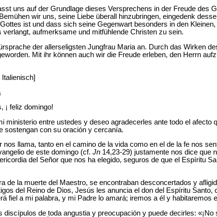
asst uns auf der Grundlage dieses Versprechens in der Freude des 
. Bemühen wir uns, seine Liebe überall hinzubringen, eingedenk dess
Gottes ist und dass sich seine Gegenwart besonders in den Kleinen
s verlangt, aufmerksame und mitfühlende Christen zu sein.
ürsprache der allerseligsten Jungfrau Maria an. Durch das Wirken des
eworden. Mit ihr können auch wir die Freude erleben, den Herrn au
Italienisch]
a
¡ feliz domingo!
 mi ministerio entre ustedes y deseo agradecerles ante todo el afect
e sostengan con su oración y cercanía.
r nos llama, tanto en el camino de la vida como en el de la fe nos se
Evangelio de este domingo (cf.
Jn
14,23-29) justamente nos dice que n
sericordia del Señor que nos ha elegido, seguros de que el Espíritu 
era de la muerte del Maestro, se encontraban desconcertados y afli
tigos del Reino de Dios, Jesús les anuncia el don del Espíritu Santo
 fiel a mi palabra, y mi Padre lo amará; iremos a él y habitaremos en
s discípulos de toda angustia y preocupación y puede decirles: «¡No s