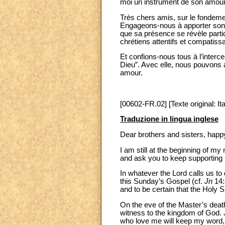
moi un instrument de son amour 
Très chers amis, sur le fondemen
Engageons-nous à apporter son 
que sa présence se révèle parti
chrétiens attentifs et compatiss
Et confions-nous tous à l’interc
Dieu”. Avec elle, nous pouvons au
amour.
[00602-FR.02] [Texte original: Ita
Traduzione in lingua inglese
Dear brothers and sisters, hap
I am still at the beginning of my
and ask you to keep supporting
In whatever the Lord calls us to 
this Sunday’s Gospel (cf.
Jn
14:
and to be certain that the Holy S
On the eve of the Master’s deat
witness to the kingdom of God. J
who love me will keep my word, 