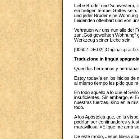
Liebe Brüder und Schwestern, l
ein heiliger Tempel Gottes sein
und jeder Bruder eine Wohnung 
Leidenden offenbart und von un
Vertrauen wir uns nun alle der F
zur „Gott geweihten Wohnung“ g
Werkzeug seiner Liebe sein.
[00602-DE.02] [Originalsprache: 
Traduzione in lingua spagnol
Queridos hermanos y hermanas, 
Estoy todavía en los inicios de
al mismo tiempo les pido que m
En todo aquello a lo que el Seño
insuficientes. Sin embargo, el 
nuestras fuerzas, sino en la mi
todo.
A los Apóstoles que, en la vísp
podrían ser continuadores y tes
maravillosa: «El que me ama será
De este modo, Jesús libera a lo