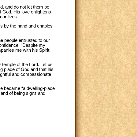
ed, and do not let them be
of God. His love enlightens
our lives.
s us by the hand and enables
the people entrusted to our
confidence: “Despite my
anies me with his Spirit;
y temple of the Lord. Let us
ng place of God and that his
houghtful and compassionate
she became “a dwelling-place
 and of being signs and