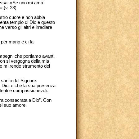
messa: «Se uno mi ama,
 (v. 23).
ostro cuore e non abbia
iventa tempio di Dio e questo
 verso gli altri e irradiare
e per mano e ci fa
 impegni che portiamo avanti,
 non si vergogna della mia
 e mi rende strumento del
 santo del Signore.
i Dio, e che la sua presenza
attenti e compassionevoli.
mora consacrata a Dio”. Con
del suo amore.