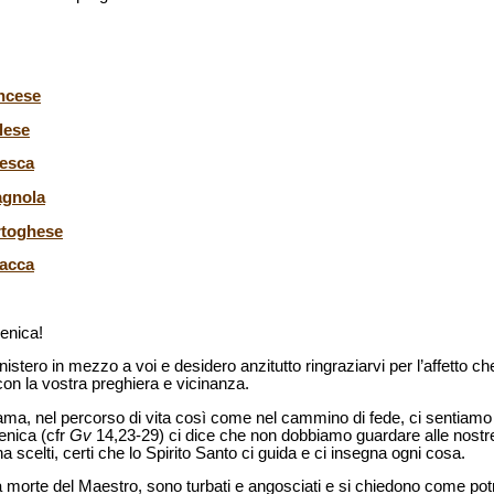
ancese
lese
desca
agnola
rtoghese
lacca
menica!
nistero in mezzo a voi e desidero anzitutto ringraziarvi per l’affetto c
on la vostra preghiera e vicinanza.
chiama, nel percorso di vita così come nel cammino di fede, ci sentiamo 
enica (cfr
Gv
14,23-29) ci dice che non dobbiamo guardare alle nostre
a scelti, certi che lo Spirito Santo ci guida e ci insegna ogni cosa.
ella morte del Maestro, sono turbati e angosciati e si chiedono come po