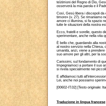
testimoni del Regno di Dio, Ges
osserverà la mia parola e il Pad
Così, Gesù libera i discepoli da
timore» (v. 27). Se rimaniamo nel
amore ci illumina, si fa spazio n
tutte le situazioni della nostra e
Ecco, fratelli e sorelle, questo d
sperimentare, anche nella vita q
È bello che, guardando alla nostr
al nostro servizio nella Chiesa, 
umanità, anzi, viene a prendere
suo amore per gli altri, per la so
Carissimi, sul fondamento di qu
Impegniamoci a portare il suo am
si rivela specialmente nei piccol
E affidiamoci tutti all’intercess
Lei, anche noi possiamo sperime
[00602-IT.02] [Testo originale: Ita
Traduzione in lingua francese