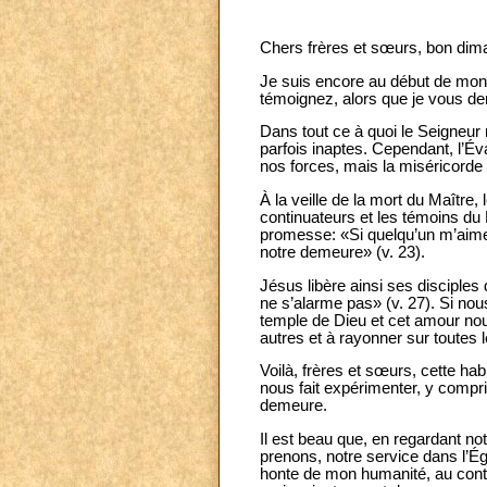
Chers frères et sœurs, bon dim
Je suis encore au début de mon 
témoignez, alors que je vous de
Dans tout ce à quoi le Seigneur
parfois inaptes. Cependant, l’É
nos forces, mais la miséricorde 
À la veille de la mort du Maître
continuateurs et les témoins du
promesse: «Si quelqu’un m’aime, 
notre demeure» (v. 23).
Jésus libère ainsi ses disciples
ne s’alarme pas» (v. 27). Si nou
temple de Dieu et cet amour nous
autres et à rayonner sur toutes l
Voilà, frères et sœurs, cette hab
nous fait expérimenter, y compri
demeure.
Il est beau que, en regardant no
prenons, notre service dans l’Ég
honte de mon humanité, au contra