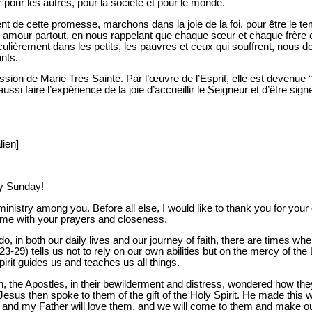
pour les autres, pour la société et pour le monde.
t de cette promesse, marchons dans la joie de la foi, pour être le te
amour partout, en nous rappelant que chaque sœur et chaque frère 
culièrement dans les petits, les pauvres et ceux qui souffrent, nous 
ants.
ession de Marie Très Sainte. Par l’œuvre de l’Esprit, elle est deven
ssi faire l’expérience de la joie d’accueillir le Seigneur et d’être sig
lien]
py Sunday!
 ministry among you. Before all else, I would like to thank you for your
 me with your prayers and closeness.
do, in both our daily lives and our journey of faith, there are times wh
23-29) tells us not to rely on our own abilities but on the mercy of t
pirit guides us and teaches us all things.
h, the Apostles, in their bewilderment and distress, wondered how the
esus then spoke to them of the gift of the Holy Spirit. He made this
and my Father will love them, and we will come to them and make ou