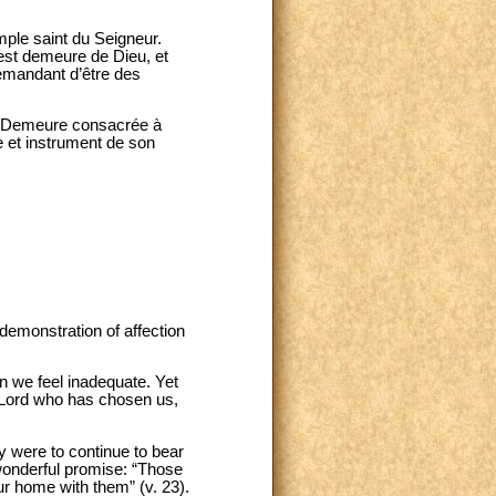
mple saint du Seigneur.
est demeure de Dieu, et
demandant d’être des
ue “Demeure consacrée à
ne et instrument de son
 demonstration of affection
en we feel inadequate. Yet
he Lord who has chosen us,
y were to continue to bear
 wonderful promise: “Those
r home with them” (v. 23).