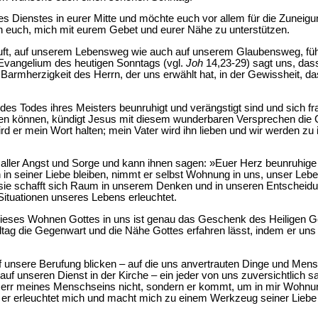
 Dienstes in eurer Mitte und möchte euch vor allem für die Zuneigun
ich euch, mich mit eurem Gebet und eurer Nähe zu unterstützen.
ruft, auf unserem Lebensweg wie auch auf unserem Glaubensweg, füh
Evangelium des heutigen Sonntags (vgl.
Joh
14,23-29) sagt uns, dass
 Barmherzigkeit des Herrn, der uns erwählt hat, in der Gewissheit, da
es Todes ihres Meisters beunruhigt und verängstigt sind und sich fr
en können, kündigt Jesus mit diesem wunderbaren Versprechen die 
rd er mein Wort halten; mein Vater wird ihn lieben und wir werden 
 aller Angst und Sorge und kann ihnen sagen: »Euer Herz beunruhige
h in seiner Liebe bleiben, nimmt er selbst Wohnung in uns, unser Le
 sie schafft sich Raum in unserem Denken und in unseren Entscheidu
Situationen unseres Lebens erleuchtet.
ieses Wohnen Gottes in uns ist genau das Geschenk des Heiligen Gei
tag die Gegenwart und die Nähe Gottes erfahren lässt, indem er uns
f unsere Berufung blicken – auf die uns anvertrauten Dinge und Mens
n, auf unseren Dienst in der Kirche – ein jeder von uns zuversichtlich
err meines Menschseins nicht, sondern er kommt, um in mir Wohnun
 er erleuchtet mich und macht mich zu einem Werkzeug seiner Liebe f