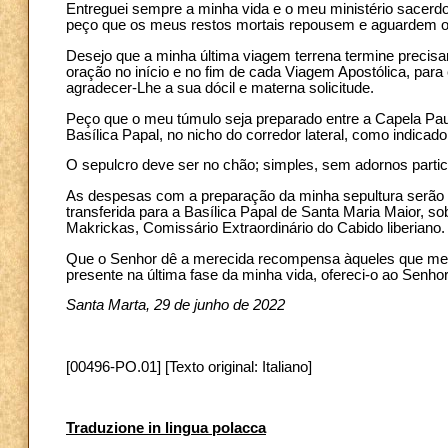
Entreguei sempre a minha vida e o meu ministério sacerdo
peço que os meus restos mortais repousem e aguardem o d
Desejo que a minha última viagem terrena termine precis
oração no início e no fim de cada Viagem Apostólica, par
agradecer-Lhe a sua dócil e materna solicitude.
Peço que o meu túmulo seja preparado entre a Capela Pau
Basílica Papal, no nicho do corredor lateral, como indica
O sepulcro deve ser no chão; simples, sem adornos parti
As despesas com a preparação da minha sepultura serão su
transferida para a Basílica Papal de Santa Maria Maior, 
Makrickas, Comissário Extraordinário do Cabido liberiano.
Que o Senhor dê a merecida recompensa àqueles que me a
presente na última fase da minha vida, ofereci-o ao Senho
Santa Marta, 29 de junho de 2022
[00496-PO.01] [Texto original: Italiano]
Traduzione in lingua polacca