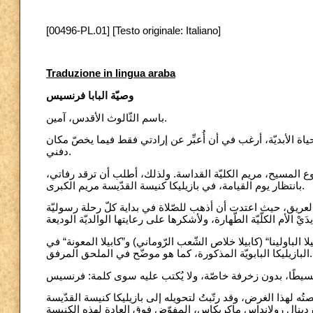
[00496-PL.01] [Testo originale: Italiano]
Traduzione in lingua araba
وصيّة البابا فرنسيس
باسم الثّالوث الأقدس، آمين.
ة الأبديّة، أرغب في أن أُعبِّر عن إرادتي فقط فيما يخصّ مكان
دفني.
ا يسوع المسيح، مريم الكليّة القداسة. ولذلك، أطلب أن ترقد رفاتي
بانتظار يوم القيامة، في بازيليكا كنيسة القدّيسة مريم الكبرى.
عريق، حيث اعتدت أن أذهب للصّلاة في بداية كلّ رحلة رسوليّة
ا الباولينا“ (كابيلا خلاص الشّعب الرّوماني) و”كابيلا المعونة“ في
البازيليكا البابويّة المذكورة، كما هو موضّح في الملحق المرفق.
تُه لهذا الغرض، وقد رتّبتُ لتحويله إلى بازيليكا كنيسة القدّيسة