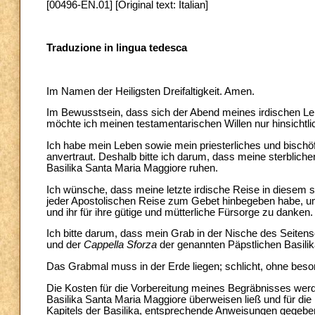
[00496-EN.01] [Original text: Italian]
Traduzione in lingua tedesca
Im Namen der Heiligsten Dreifaltigkeit. Amen.
Im Bewusstsein, dass sich der Abend meines irdischen Leb
möchte ich meinen testamentarischen Willen nur hinsicht
Ich habe mein Leben sowie mein priesterliches und bischöf
anvertraut. Deshalb bitte ich darum, dass meine sterblich
Basilika Santa Maria Maggiore ruhen.
Ich wünsche, dass meine letzte irdische Reise in diesem 
jeder Apostolischen Reise zum Gebet hinbegeben habe, um
und ihr für ihre gütige und mütterliche Fürsorge zu danken.
Ich bitte darum, dass mein Grab in der Nische des Seiten
und der
Cappella Sforza
der genannten Päpstlichen Basilika
Das Grabmal muss in der Erde liegen; schlicht, ohne beson
Die Kosten für die Vorbereitung meines Begräbnisses werd
Basilika Santa Maria Maggiore überweisen ließ und für d
Kapitels der Basilika, entsprechende Anweisungen gegebe