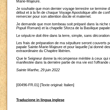
Marie-Majeure.
Je souhaite que mon dernier voyage terrestre se termine da
début et à la fin de chaque Voyage Apostolique afin de con
remercier pour son attention docile et maternel.
Je demande que mon tombeau soit préparé dans la niche situ
Populi Romani
) et la chapelle Sforza de la Basilique papa
Le sépulcre doit être dans la terre, simple, sans décoration 
Les frais de préparation de ma sépulture seront couverts pa
papale Sainte-Marie-Majeure et pour laquelle j’ai donné 
extraordinaire du Chapitre libérien.
Que le Seigneur donne la récompense méritée à ceux qui m’o
manifestée dans la dernière partie de ma vie est l’offrande 
Sainte Marthe, 29 juin 2022
[00496-FR.01] [Texte original: Italien]
Traduzione in lingua inglese