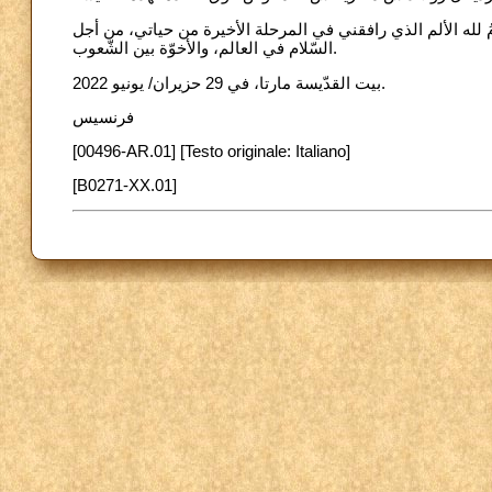
ِّمُ لله الألم الذي رافقني في المرحلة الأخيرة من حياتي، من أجل
السّلام في العالم، والأخوّة بين الشّعوب.
بيت القدّيسة مارتا، في 29 حزيران/ يونيو 2022.
فرنسيس
[00496-AR.01] [Testo originale: Italiano]
[B0271-XX.01]