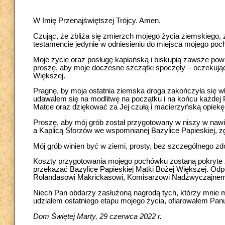
W Imię Przenajświętszej Trójcy. Amen.
Czując, że zbliża się zmierzch mojego życia ziemskiego,
testamencie jedynie w odniesieniu do miejsca mojego po
Moje życie oraz posługę kapłańską i biskupią zawsze pow
proszę, aby moje doczesne szczątki spoczęły – oczekując
Większej.
Pragnę, by moja ostatnia ziemska droga zakończyła się 
udawałem się na modlitwę na początku i na końcu każdej P
Matce oraz dziękować za Jej czułą i macierzyńską opiekę
Proszę, aby mój grób został przygotowany w niszy w nawi
a Kaplicą Sforzów we wspomnianej Bazylice Papieskiej,
Mój grób winien być w ziemi, prosty, bez szczególnego z
Koszty przygotowania mojego pochówku zostaną pokryte z 
przekazać Bazylice Papieskiej Matki Bożej Większej. Odpo
Rolandasowi Makrickasowi, Komisarzowi Nadzwyczajnemu 
Niech Pan obdarzy zasłużoną nagrodą tych, którzy mnie miło
udziałem ostatniego etapu mojego życia, ofiarowałem Panu
Dom Świętej Marty, 29 czerwca 2022 r.