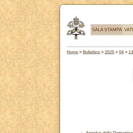
SALA STAMPA
VAT
Home
>
Bollettino
>
2025
>
04
>
1
Angelus della Domenica