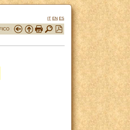
IT
EN
ES
FICO