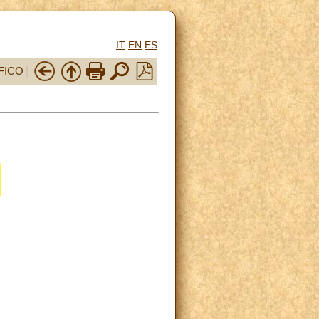
IT
EN
ES
FICO