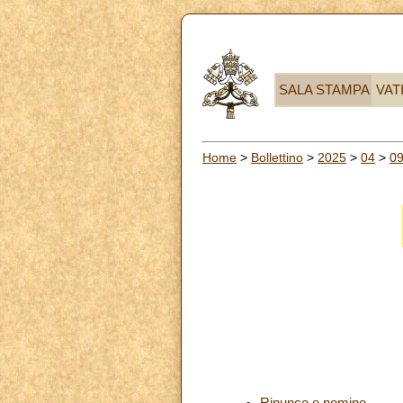
SALA STAMPA
VAT
Home
>
Bollettino
>
2025
>
04
>
0
Rinunce e nomine