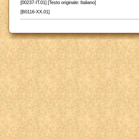
[00237-IT.01] [Testo originale: Italiano]
[B0116-XX.01]