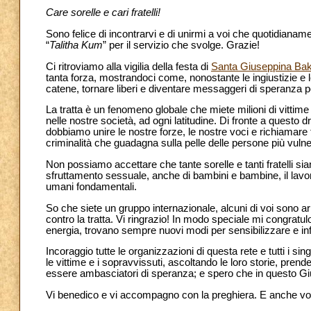
Care sorelle e cari fratelli!
Sono felice di incontrarvi e di unirmi a voi che quotidianame
“
Talitha Kum
” per il servizio che svolge. Grazie!
Ci ritroviamo alla vigilia della festa di
Santa Giuseppina Bak
tanta forza, mostrandoci come, nonostante le ingiustizie e l
catene, tornare liberi e diventare messaggeri di speranza per
La tratta è un fenomeno globale che miete milioni di vittim
nelle nostre società, ad ogni latitudine. Di fronte a questo
dobbiamo unire le nostre forze, le nostre voci e richiamare t
criminalità che guadagna sulla pelle delle persone più vulner
Non possiamo accettare che tante sorelle e tanti fratelli sian
sfruttamento sessuale, anche di bambini e bambine, il lavor
umani fondamentali.
So che siete un gruppo internazionale, alcuni di voi sono ar
contro la tratta. Vi ringrazio! In modo speciale mi congratul
energia, trovano sempre nuovi modi per sensibilizzare e in
Incoraggio tutte le organizzazioni di questa rete e tutti i si
le vittime e i sopravvissuti, ascoltando le loro storie, prend
essere ambasciatori di speranza; e spero che in questo Giu
Vi benedico e vi accompagno con la preghiera. E anche voi