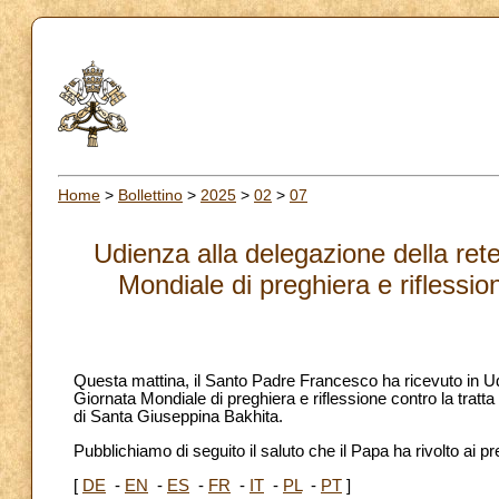
Home
>
Bollettino
>
2025
>
02
>
07
Udienza alla delegazione della ret
Mondiale di preghiera e riflessio
Questa mattina, il Santo Padre Francesco ha ricevuto in Ud
Giornata Mondiale di preghiera e riflessione contro la tratt
di Santa Giuseppina Bakhita.
Pubblichiamo di seguito il saluto che il Papa ha rivolto ai pr
[
DE
-
EN
-
ES
-
FR
-
IT
-
PL
-
PT
]