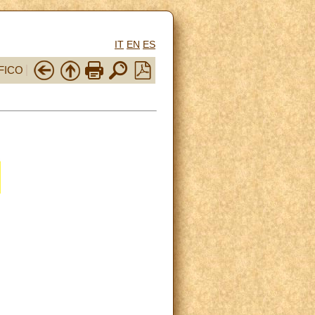
IT
EN
ES
FICO