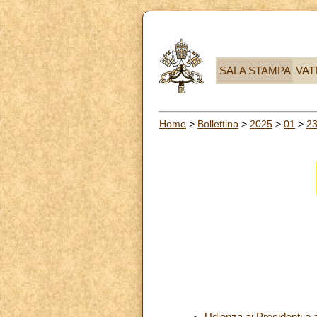
SALA STAMPA
VAT
Home
>
Bollettino
>
2025
>
01
>
2
Udienza ai Presidenti e a