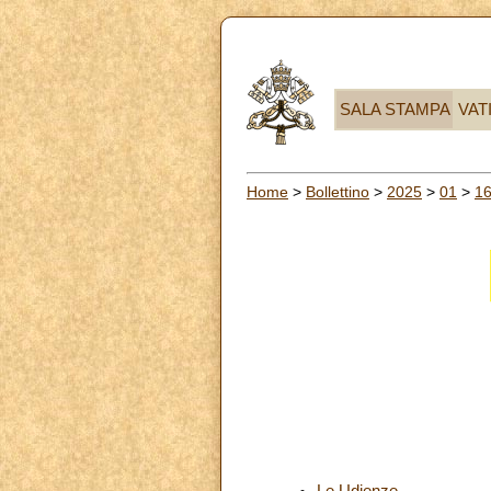
SALA STAMPA
VAT
Home
>
Bollettino
>
2025
>
01
>
1
Le Udienze