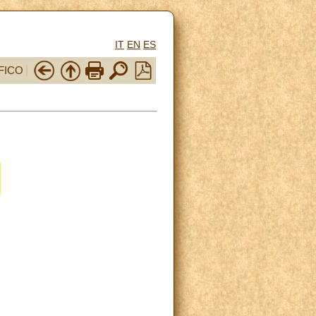
IT
EN
ES
FICO