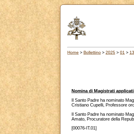
Home
>
Bollettino
>
2025
>
01
>
1
Nomina di Magistrati applicati 
Il Santo Padre ha nominato Magis
Cristiano Cupelli, Professore or
Il Santo Padre ha nominato Magist
Amato, Procuratore della Repubbl
[00076-IT.01]