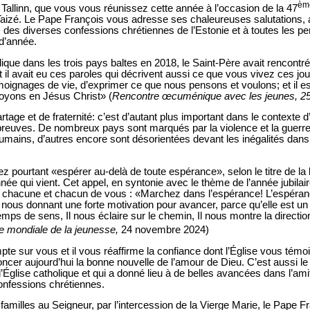
èm
à Tallinn, que vous vous réunissez cette année à l’occasion de la 47
zé. Le Pape François vous adresse ses chaleureuses salutations, ai
es diverses confessions chrétiennes de l’Estonie et à toutes les p
 d’année.
ue dans les trois pays baltes en 2018, le Saint-Père avait rencontré 
 et il avait eu ces paroles qui décrivent aussi ce que vous vivez ces jou
émoignages de vie, d’exprimer ce que nous pensons et voulons; et il e
royons en Jésus Christ» (
Rencontre œcuménique avec les jeunes, 2
tage et de fraternité: c’est d’autant plus important dans le contexte d
reuves. De nombreux pays sont marqués par la violence et la guer
humains, d’autres encore sont désorientées devant les inégalités dans
ez pourtant «espérer au-delà de toute espérance», selon le titre de la 
année qui vient. Cet appel, en syntonie avec le thème de l’année jubil
à chacune et chacun de vous : «Marchez dans l’espérance! L’espéranc
en nous donnant une forte motivation pour avancer, parce qu’elle est 
emps de sens, Il nous éclaire sur le chemin, Il nous montre la direction 
 mondiale de la jeunesse,
24 novembre 2024)
te sur vous et il vous réaffirme la confiance dont l’Église vous témoig
ncer aujourd’hui la bonne nouvelle de l’amour de Dieu. C’est aussi l
l’Église catholique et qui a donné lieu à de belles avancées dans l’
confessions chrétiennes.
familles au Seigneur, par l’intercession de la Vierge Marie, le Pape 