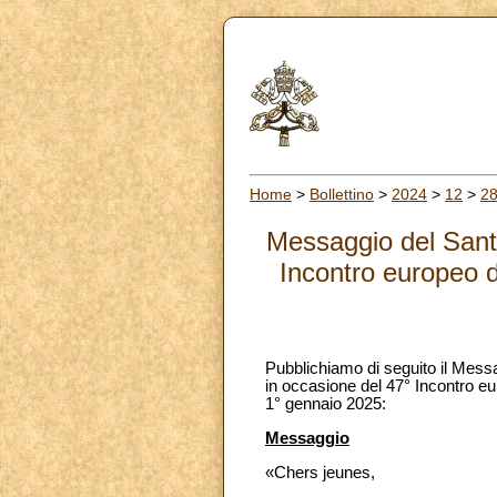
Home
>
Bollettino
>
2024
>
12
>
2
Messaggio del Santo
Incontro europeo d
Pubblichiamo di seguito il Messa
in occasione del 47° Incontro eu
1° gennaio 2025:
Messaggio
«Chers jeunes,