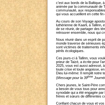
c’est aux bords de la Baltique, 
animée par la communauté de Tai
communauté, aux responsables d
qui vous accueillent en cette fin
Au cours de son Voyage apostoliq
luthérienne de Kaarli, à Tallinn,
de se réunir, de partager des t
retrouver ensemble, nous qui c
Nous réunir dans un esprit de par
monde traverse de sérieuses ép
sont victimes de traitements in
périls écologiques.
Ces jours-ci à Tallinn, vous voul
prieur de Taizé, a écrite pour l’
2025, vous est aussi adressé, 
toute crise et toute angoisse, 
Dieu lui-même: Il remplit notre t
ème
(
Message pour la 39
Journée
Chers jeunes, le Saint-Père comp
a besoin de vous tous pour anno
synodale qui a été engagée par 
frères et sœurs de différentes 
Confiant chacun de vous et vos 