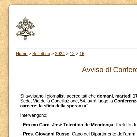
Home
>
Bollettino
>
2024
>
12
>
16
Avviso di Confe
Si avvisano i giornalisti accreditati che
domani,
martedì 1
Sede, Via della Conciliazione, 54, avrà luogo la
Conferenza
carcere: la sfida della speranza”.
Intervengono:
-
Em.mo Card.
José Tolentino
de Mendonça
, Prefetto d
-
Pres. Giovanni Russo
, Capo del Dipartimento dell'ammin