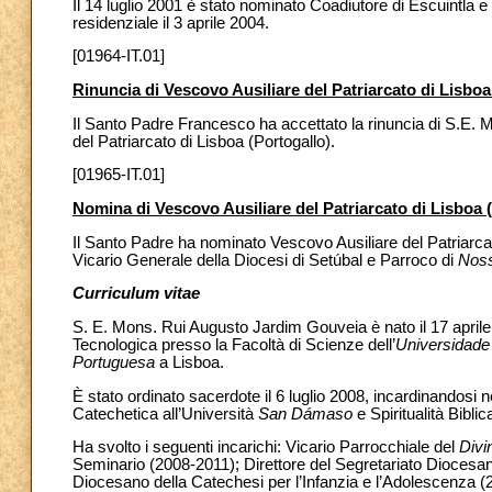
Il 14 luglio 2001 è stato nominato Coadiutore di Escuintla
residenziale il 3 aprile 2004.
[01964-IT.01]
Rinuncia di Vescovo Ausiliare del Patriarcato di Lisboa
Il Santo Padre Francesco ha accettato la rinuncia di S.E. M
del Patriarcato di Lisboa (Portogallo).
[01965-IT.01]
Nomina di Vescovo Ausiliare del Patriarcato di Lisboa 
Il Santo Padre ha nominato Vescovo Ausiliare
del Patriarca
Vicario Generale della Diocesi di Setúbal e Parroco di
Noss
Curriculum vitae
S. E. Mons. Rui Augusto Jardim Gouveia
è nato il 17 apr
Tecnologica presso la Facoltà di Scienze dell’
Universidade
Portuguesa
a Lisboa.
È stato ordinato sacerdote il 6 luglio 2008, incardinandosi
Catechetica all’Università
San Dámaso
e Spiritualità Biblica
Ha svolto i seguenti incarichi: Vicario Parrocchiale del
Divi
Seminario (2008-2011); Direttore del Segretariato Diocesan
Diocesano della Catechesi per l’Infanzia e l’Adolescenza 