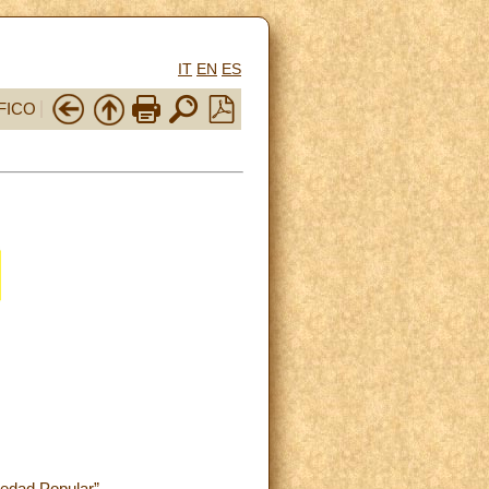
IT
EN
ES
FICO
iedad Popular”