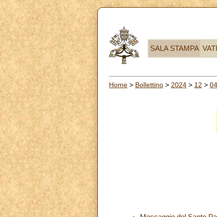
SALA STAMPA
VAT
Home
>
Bollettino
>
2024
>
12
>
0
Messaggio del Santo Pad