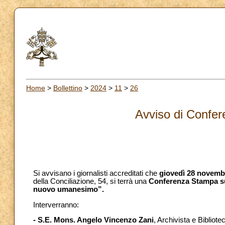
Home
>
Bollettino
>
2024
>
11
>
26
Avviso di Confe
Si avvisano i giornalisti accreditati che
giovedì 28 novembr
della Conciliazione, 54, si terrà una
Conferenza Stampa sul
nuovo umanesimo”.
Interverranno:
- S.E. Mons. Angelo Vincenzo Zani
, Archivista e Biblio