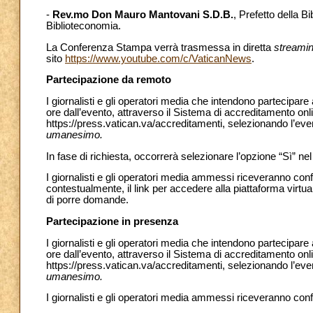
-
Rev.mo Don Mauro Mantovani S.D.B.
, Prefetto della B
Biblioteconomia.
La Conferenza Stampa verrà trasmessa in diretta
streami
sito
https://www.youtube.com/c/VaticanNews
.
Partecipazione da remoto
I giornalisti e gli operatori media che intendono partecipa
ore dall’evento, attraverso il Sistema di accreditamento onl
https://press.vatican.va/accreditamenti, selezionando l’ev
umanesimo.
In fase di richiesta, occorrerà selezionare l’opzione “Sì” n
I giornalisti e gli operatori media ammessi riceveranno con
contestualmente, il link per accedere alla piattaforma virtu
di porre domande.
Partecipazione in presenza
I giornalisti e gli operatori media che intendono partecipar
ore dall’evento, attraverso il Sistema di accreditamento onl
https://press.vatican.va/accreditamenti, selezionando l’ev
umanesimo.
I giornalisti e gli operatori media ammessi riceveranno con