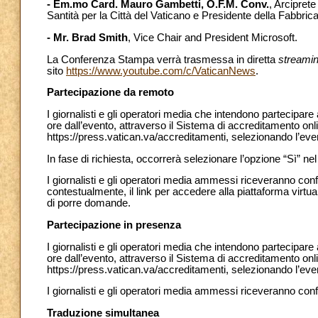
- Em.mo Card. Mauro Gambetti, O.F.M. Conv.
, Arcipret
Santità per la Città del Vaticano e Presidente della Fabbrica
- Mr. Brad Smith
, Vice Chair and President Microsoft.
La Conferenza Stampa verrà trasmessa in diretta
streami
sito
https://www.youtube.com/c/VaticanNews
.
Partecipazione da remoto
I giornalisti e gli operatori media che intendono partecipa
ore dall’evento, attraverso il Sistema di accreditamento onl
https://press.vatican.va/accreditamenti, selezionando l’ev
In fase di richiesta, occorrerà selezionare l’opzione “Sì” n
I giornalisti e gli operatori media ammessi riceveranno con
contestualmente, il link per accedere alla piattaforma virtu
di porre domande.
Partecipazione in presenza
I giornalisti e gli operatori media che intendono partecipar
ore dall’evento, attraverso il Sistema di accreditamento onl
https://press.vatican.va/accreditamenti, selezionando l’ev
I giornalisti e gli operatori media ammessi riceveranno con
Traduzione simultanea