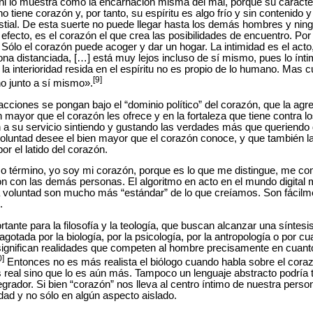
lo muestra como la encarnación misma del mal, porque su caracterís
 tiene corazón y, por tanto, su espíritu es algo frío y sin contenido
estial. De esta suerte no puede llegar hasta los demás hombres y ning
fecto, es el corazón el que crea las posibilidades de encuentro. Por 
. Sólo el corazón puede acoger y dar un hogar. La intimidad es el acto,
a distanciada, […] está muy lejos incluso de sí mismo, pues lo ínti
 la interioridad resida en el espíritu no es propio de lo humano. Mas 
[9]
o junto a sí mismo».
cciones se pongan bajo el “dominio político” del corazón, que la agr
 mayor que el corazón les ofrece y en la fortaleza que tiene contra lo
n a su servicio sintiendo y gustando las verdades más que queriend
voluntad desee el bien mayor que el corazón conoce, y que también la
r el latido del corazón.
imo término, yo soy mi corazón, porque es lo que me distingue, me con
n con las demás personas. El algoritmo en acto en el mundo digital
a voluntad son mucho más “estándar” de lo que creíamos. Son fácilm
.
rtante para la filosofía y la teología, que buscan alcanzar una síntesi
gotada por la biología, por la psicología, por la antropología o por cu
significan realidades que competen al hombre precisamente en cuanto
0]
Entonces no es más realista el biólogo cuando habla sobre el cora
os real sino que lo es aún más. Tampoco un lenguaje abstracto podría 
grador. Si bien “corazón” nos lleva al centro íntimo de nuestra pers
dad y no sólo en algún aspecto aislado.