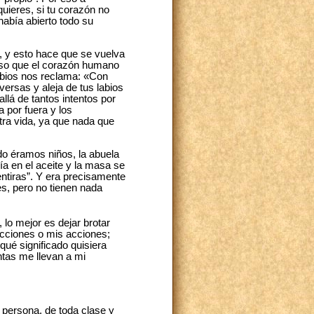
uieres, si tu corazón no
había abierto todo su
, y esto hace que se vuelva
oso que el corazón humano
rbios nos reclama: «Con
rversas y aleja de tus labios
llá de tantos intentos por
 por fuera y los
tra vida, ya que nada que
do éramos niños, la abuela
ía en el aceite y la masa se
entiras”. Y era precisamente
es, pero no tienen nada
 lo mejor es dejar brotar
ecciones o mis acciones;
qué significado quisiera
ntas me llevan a mi
 persona, de toda clase y