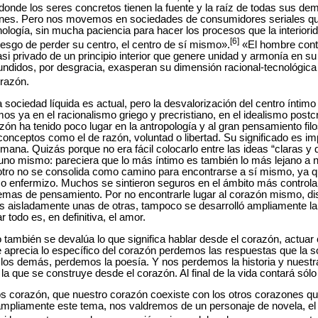
í donde los seres concretos tienen la fuente y la raíz de todas sus de
ones. Pero nos movemos en sociedades de consumidores seriales qu
cnología, sin mucha paciencia para hacer los procesos que la interiori
[6]
iesgo de perder su centro, el centro de sí mismo».
«El hombre cont
si privado de un principio interior que genere unidad y armonía en s
ndidos, por desgracia, exasperan su dimensión racional-tecnológica o
razón.
la sociedad líquida es actual, pero la desvalorización del centro ínt
os ya en el racionalismo griego y precristiano, en el idealismo postcr
ón ha tenido poco lugar en la antropología y al gran pensamiento filo
conceptos como el de razón, voluntad o libertad. Su significado es i
mana. Quizás porque no era fácil colocarlo entre las ideas “claras y dis
uno mismo: pareciera que lo más íntimo es también lo más lejano a n
 otro no se consolida como camino para encontrarse a sí mismo, ya 
 enfermizo. Muchos se sintieron seguros en el ámbito más controlable
temas de pensamiento. Por no encontrarle lugar al corazón mismo, dis
aisladamente unas de otras, tampoco se desarrolló ampliamente la 
 todo es, en definitiva, el amor.
o también se devalúa lo que significa hablar desde el corazón, actua
 aprecia lo específico del corazón perdemos las respuestas que la so
los demás, perdemos la poesía. Y nos perdemos la historia y nuestra
a que se construye desde el corazón. Al final de la vida contará sólo
 corazón, que nuestro corazón coexiste con los otros corazones que
pliamente este tema, nos valdremos de un personaje de novela, el