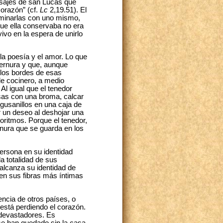
pasajes de san Lucas que
corazón” (cf.
Lc
2,19.51). El
xaminarlas con uno mismo,
ue ella conservaba no era
ivo en la espera de unirlo
 la poesía y el amor. Lo que
ternura y que, aunque
r los bordes de esas
e cocinero, a medio
Al igual que el tenedor
isas con una broma, calcar
 gusanillos en una caja de
ir un deseo al deshojar una
goritmos. Porque el tenedor,
ternura que se guarda en los
ersona en su identidad
a totalidad de sus
 alcanza su identidad de
en sus fibras más íntimas
encia de otros países, o
está perdiendo el corazón.
 devastadores. Es
se han quedado sin la casa