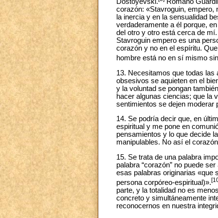
Dostoyevski.
Romano Guardini 
corazón: «Stavroguin, empero, no
la inercia y en la sensualidad b
verdaderamente a él porque, en e
del otro y otro está cerca de mí
Stavroguin empero es una person
corazón y no en el espíritu. Que
hombre está no en sí mismo sin
13. Necesitamos que todas las a
obsesivos se aquieten en el bien
y la voluntad se pongan tambié
hacer algunas ciencias; que la 
sentimientos se dejen moderar po
14. Se podría decir que, en últ
espiritual y me pone en comunió
pensamientos y lo que decide l
manipulables. No así el corazón
15. Se trata de una palabra impo
palabra “corazón” no puede ser a
esas palabras originarias «que 
[1
persona corpóreo-espiritual)».
parte, y la totalidad no es men
concreto y simultáneamente inte
reconocernos en nuestra integri