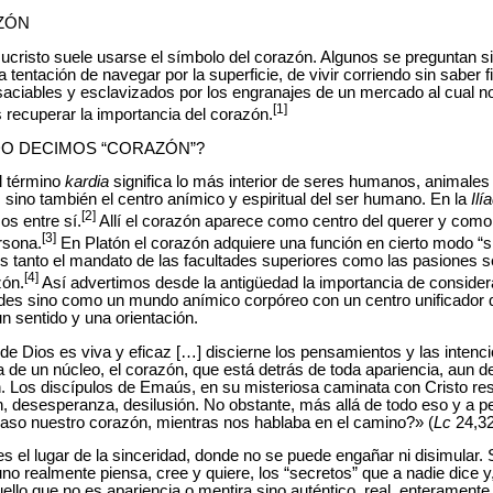
ZÓN
ucristo suele usarse el símbolo del corazón. Algunos se preguntan si 
a tentación de navegar por la superficie, de vivir corriendo sin saber 
aciables y esclavizados por los engranajes de un mercado al cual no 
[1]
 recuperar la importancia del corazón.
O DECIMOS “CORAZÓN”?
el término
kardia
significa lo más interior de seres humanos, animale
l, sino también el centro anímico y espiritual del ser humano. En la
Ilí
[2]
s entre sí.
Allí el corazón aparece como centro del querer y como 
[3]
rsona.
En Platón el corazón adquiere una función en cierto modo “sin
es tanto el mandato de las facultades superiores como las pasiones s
[4]
zón.
Así advertimos desde la antigüedad la importancia de conside
des sino como un mundo anímico corpóreo con un centro unificador q
un sentido y una orientación.
a de Dios es viva y eficaz […] discierne los pensamientos y las intenc
 de un núcleo, el corazón, que está detrás de toda apariencia, aun 
. Los discípulos de Emaús, en su misteriosa caminata con Cristo res
 desesperanza, desilusión. No obstante, más allá de todo eso y a pe
aso nuestro corazón, mientras nos hablaba en el camino?» (
Lc
24,32
s el lugar de la sinceridad, donde no se puede engañar ni disimular. S
o realmente piensa, cree y quiere, los “secretos” que a nadie dice y, 
llo que no es apariencia o mentira sino auténtico, real, enteramente 