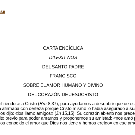
ese
CARTA ENCÍCLICA
DILEXIT NOS
DEL SANTO PADRE
FRANCISCO
SOBRE EL AMOR HUMANO Y DIVINO
DEL CORAZÓN DE JESUCRISTO
firiéndose a Cristo (
Rm
8,37), para ayudarnos a descubrir que de e
o afirmaba con certeza porque Cristo mismo lo había asegurado a sus
os dijo: «los llamo amigos» (
Jn
15,15). Su corazón abierto nos prece
isito previo para poder amarnos y proponernos su amistad: «nos amó 
os conocido el amor que Dios nos tiene y hemos creído» en ese amo