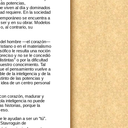
más potencias,
e viven al día y dominados
dad requiere. En la sociedad
emporáneo se encuentra a
u ser y en su obrar. Modelos
, al contrario, su
imo del hombre —el corazón—
istiano o en el materialismo
sófico le resulta una noción
mpreciso y no se le concedió
tintas” o por la dificultad
uestro conocimiento. Tal
que el pensamiento vuelve a
 de la inteligencia y de la
tinto de las potencias y
idea de un centro personal
r con corazón, madurar y
la inteligencia no puede
s historias, porque la
 eso.
 le ayudan a ser un “tú”.
 Stavroguin de