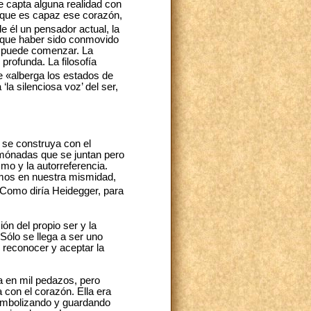
e capta alguna realidad con
 que es capaz ese corazón,
e él un pensador actual, la
e que haber sido conmovido
o puede comenzar. La
profunda. La filosofía
e «alberga los estados de
la silenciosa voz’ del ser,
 se construya con el
 mónadas que se juntan pero
o y la autorreferencia.
amos en nuestra mismidad,
Como diría Heidegger, para
n del propio ser y la
Sólo se llega a ser uno
 reconocer y aceptar la
a en mil pedazos, pero
 con el corazón. Ella era
simbolizando y guardando