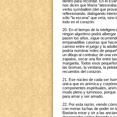
dentro para recordar. En el Eva
nos dicen que María “atesoraba
verbo
symballein
(del que provi
reflexionando, dialogando inter
sólo “la escena” que veía, sino
todo en el corazón.
20. En el tiempo de la inteligen
ningún algoritmo podrá albergar
pasen los años, sigue ocurriendo
empanadillas caseras que hace
camino entre el juego y la adult
podría nombrar miles de pequeño
un dibujo al contraluz de una ven
zapatos, secar una flor entre las
margarita. Todos esos pequeños d
las bromas, la ventana, la pelota,
recuerdos del corazón.
21. Ese núcleo de cada ser huma
única que es anímica y corpórea
componentes espirituales, anímic
modo pleno y luminoso, porque 
para amar y ser amado.
22. Por esta razón, viendo cómo
con meras luchas de poder en to
Bastaría mirar y oír a las anci
desgarrador verlas llorando a s