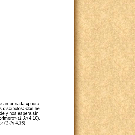
se amor nada «podrá
 discípulos: «los he
de y nos espera sin
primero» (
1 Jn
4,10).
r (
1 Jn
4,16).