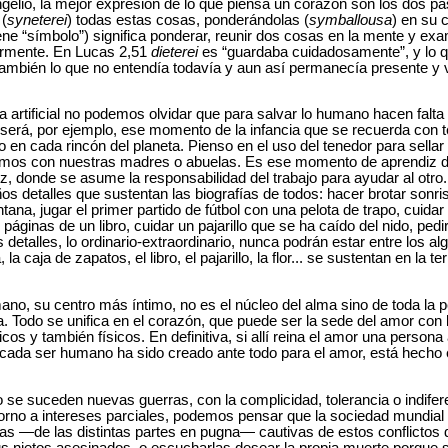
ngelio, la mejor expresión de lo que piensa un corazón son los dos 
 (
syneterei
) todas estas cosas, ponderándolas (
symballousa
) en su 
ene “símbolo”) significa ponderar, reunir dos cosas en la mente y e
iormente. En Lucas 2,51
dieterei
es “guardaba cuidadosamente”, y lo q
 también lo que no entendía todavía y aun así permanecía presente y v
cia artificial no podemos olvidar que para salvar lo humano hacen falta
 será, por ejemplo, ese momento de la infancia que se recuerda con 
 en cada rincón del planeta. Pienso en el uso del tenedor para sella
mos con nuestras madres o abuelas. Es ese momento de aprendiz d
ez, donde se asume la responsabilidad del trabajo para ayudar al otro. 
s detalles que sustentan las biografías de todos: hacer brotar sonr
tana, jugar el primer partido de fútbol con una pelota de trapo, cuidar
 páginas de un libro, cuidar un pajarillo que se ha caído del nido, ped
etalles, lo ordinario-extraordinario, nunca podrán estar entre los al
 la caja de zapatos, el libro, el pajarillo, la flor... se sustentan en la 
no, su centro más íntimo, no es el núcleo del alma sino de toda la p
. Todo se unifica en el corazón, que puede ser la sede del amor con l
os y también físicos. En definitiva, si allí reina el amor una persona
cada ser humano ha sido creado ante todo para el amor, está hecho 
 se suceden nuevas guerras, con la complicidad, tolerancia o indifer
rno a intereses parciales, podemos pensar que la sociedad mundial 
anas —de las distintas partes en pugna— cautivas de estos conflictos
us nietos asesinados, o escucharlas desear la propia muerte porque 