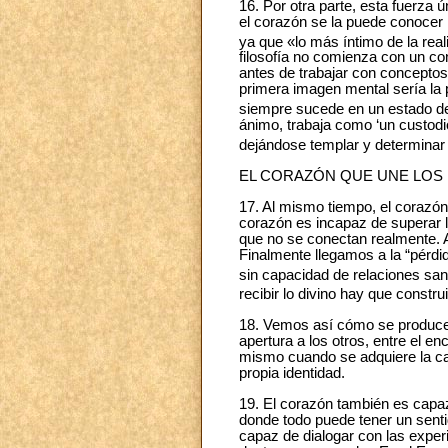
16. Por otra parte, esta fuerza
el corazón se la puede conocer
ya que «lo más íntimo de la rea
filosofía no comienza con un c
antes de trabajar con conceptos
primera imagen mental sería la p
siempre sucede en un estado d
ánimo, trabaja como ‘un custodio
dejándose templar y determinar (
EL CORAZÓN QUE UNE LO
17. Al mismo tiempo, el corazón
corazón es incapaz de superar l
que no se conectan realmente. 
Finalmente llegamos a la “pérdi
sin capacidad de relaciones san
recibir lo divino hay que const
18. Vemos así cómo se produce e
apertura a los otros, entre el e
mismo cuando se adquiere la cap
propia identidad.
19. El corazón también es capaz
donde todo puede tener un senti
capaz de dialogar con las expe