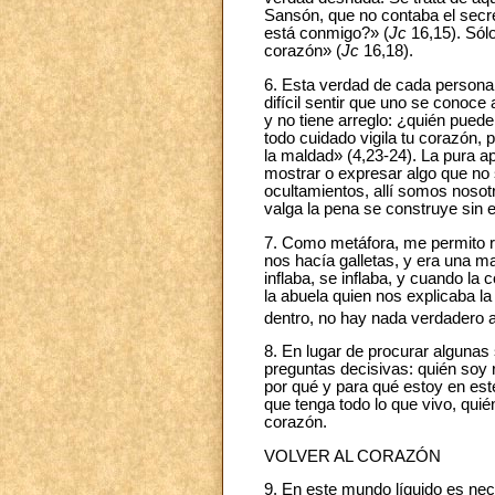
Sansón, que no contaba el secre
está conmigo?» (
Jc
16,15). Sólo
corazón» (
Jc
16,18).
6. Esta verdad de cada persona 
difícil sentir que uno se cono
y no tiene arreglo: ¿quién puede
todo cuidado vigila tu corazón, p
la maldad» (4,23-24). La pura ap
mostrar o expresar algo que no 
ocultamientos, allí somos nosot
valga la pena se construye sin e
7. Como metáfora, me permito re
nos hacía galletas, y era una ma
inflaba, se inflaba, y cuando l
la abuela quien nos explicaba la
dentro, no hay nada verdadero a
8. En lugar de procurar algunas 
preguntas decisivas: quién soy 
por qué y para qué estoy en este
que tenga todo lo que vivo, quié
corazón.
VOLVER AL CORAZÓN
9. En este mundo líquido es nec