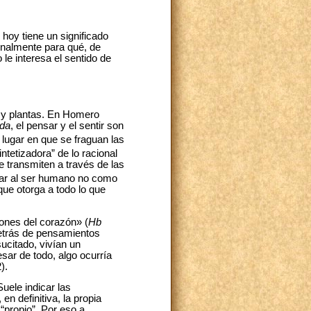
hoy tiene un significado
finalmente para qué, de
le interesa el sentido de
s y plantas. En Homero
ada
, el pensar y el sentir son
lugar en que se fraguan las
tetizadora” de lo racional
e transmiten a través de las
rar al ser humano no como
ue otorga a todo lo que
iones del corazón» (
Hb
detrás de pensamientos
ucitado, vivían un
sar de todo, algo ocurría
).
uele indicar las
en definitiva, la propia
“propio”. Por eso a