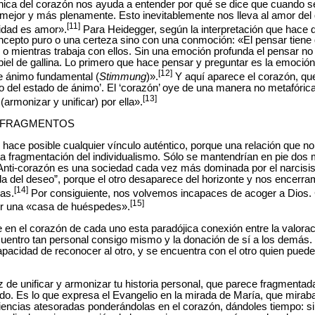
 única del corazón nos ayuda a entender por qué se dice que cuando s
 mejor y más plenamente. Esto inevitablemente nos lleva al amor del
[11]
lidad es amor».
Para Heidegger, según la interpretación que hace d
oncepto puro o una certeza sino con una conmoción: «El pensar tien
 o mientras trabaja con ellos. Sin una emoción profunda el pensar n
iel de gallina. Lo primero que hace pensar y preguntar es la emoción 
[12]
e ánimo fundamental (
Stimmung
)».
Y aquí aparece el corazón, qu
 del estado de ánimo’. El ‘corazón’ oye de una manera no metafórica ‘
[13]
armonizar y unificar) por ella».
S FRAGMENTOS
 hace posible cualquier vínculo auténtico, porque una relación que no
a fragmentación del individualismo. Sólo se mantendrían en pie dos
Anti-corazón es una sociedad cada vez más dominada por el narcisism
da del deseo”, porque el otro desaparece del horizonte y nos encerr
[14]
as.
Por consiguiente, nos volvemos incapaces de acoger a Dios. 
[15]
ruir una «casa de huéspedes».
n el corazón de cada uno esta paradójica conexión entre la valoració
ncuentro tan personal consigo mismo y la donación de sí a los demás. 
acidad de reconocer al otro, y se encuentra con el otro quien puede
 de unificar y armonizar tu historia personal, que parece fragmentad
do. Es lo que expresa el Evangelio en la mirada de María, que miraba
riencias atesoradas ponderándolas en el corazón, dándoles tiempo: 