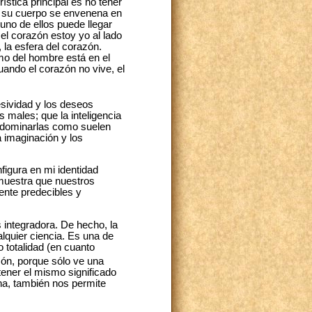
tica principal es no tener
 y su cuerpo se envenena en
uno de ellos puede llegar
el corazón estoy yo al lado
 la esfera del corazón.
mo del hombre está en el
cuando el corazón no vive, el
esividad y los deseos
s males; que la inteligencia
o dominarlas como suelen
 imaginación y los
figura en mi identidad
 muestra que nuestros
ente predecibles y
s integradora. De hecho, la
alquier ciencia. Es una de
 totalidad (en cuanto
zón, porque sólo ve una
tener el mismo significado
ona, también nos permite