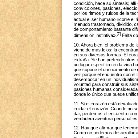
condición, hace su síntesis; all
convicciones, pasiones, elecci
por los ritmos y ruidos de la te
actual el ser humano «corre el r
menudo trastornado, dividido, ca
de comportamiento bastante difu
[7]
dimensión instintiva».
Falta co
10. Ahora bien, el problema de 
viene de más lejos: la encontram
en sus diversas formas. El coraz
extraña. Se han preferido otros 
un lugar específico en la vida hu
que supone el conocimiento de 
vez porque el encuentro con el
desembocar en un individualismo
voluntad para construir sus sis
pasiones humanas consideradas 
donde lo único que puede unificar
11. Si el corazón está devaluad
cuidar el corazón. Cuando no se
dar, perdemos el encuentro con 
verdadera aventura personal es l
12. Hay que afirmar que tenemos
Como no podemos desarrollar am
[8]