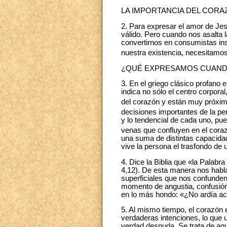
LA IMPORTANCIA DEL CORA
2. Para expresar el amor de Jes
válido. Pero cuando nos asalta l
convertirnos en consumistas ins
nuestra existencia, necesitamos
¿QUÉ EXPRESAMOS CUAND
3. En el griego clásico profano 
indica no sólo el centro corpora
del corazón y están muy próximo
decisiones importantes de la pe
y lo tendencial de cada uno, pu
venas que confluyen en el cora
una suma de distintas capacida
vive la persona el trasfondo de 
4. Dice la Biblia que «la Palabr
4,12). De esta manera nos habla
superficiales que nos confunden
momento de angustia, confusión,
en lo más hondo: «¿No ardía ac
5. Al mismo tiempo, el corazón e
verdaderas intenciones, lo que un
verdad desnuda. Se trata de aque