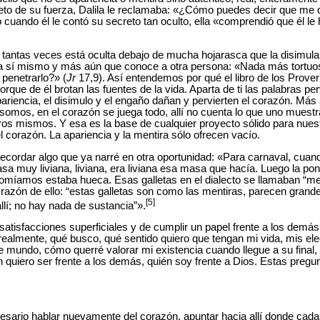
to de su fuerza, Dalila le reclamaba: «¿Cómo puedes decir que me q
 cuando él le contó su secreto tan oculto, ella «comprendió que él le 
tantas veces está oculta debajo de mucha hojarasca que la disimula
ce a sí mismo y más aún que conoce a otra persona: «Nada más tortu
 penetrarlo?» (
Jr
17,9). Así entendemos por qué el libro de los Prove
orque de él brotan las fuentes de la vida. Aparta de ti las palabras pe
ariencia, el disimulo y el engaño dañan y pervierten el corazón. Más a
somos, en el corazón se juega todo, allí no cuenta lo que uno muestra
ros mismos. Y esa es la base de cualquier proyecto sólido para nues
l corazón. La apariencia y la mentira sólo ofrecen vacío.
cordar algo que ya narré en otra oportunidad: «Para carnaval, cuan
sa muy liviana, liviana, era liviana esa masa que hacía. Luego la pon
a comíamos estaba hueca. Esas galletas en el dialecto se llamaban “m
 razón de ello: “estas galletas son como las mentiras, parecen grand
[5]
llí; no hay nada de sustancia”».
satisfacciones superficiales y de cumplir un papel frente a los demás,
realmente, qué busco, qué sentido quiero que tengan mi vida, mis el
 mundo, cómo querré valorar mi existencia cuando llegue a su final, 
n quiero ser frente a los demás, quién soy frente a Dios. Estas pregu
esario hablar nuevamente del corazón, apuntar hacia allí donde cada