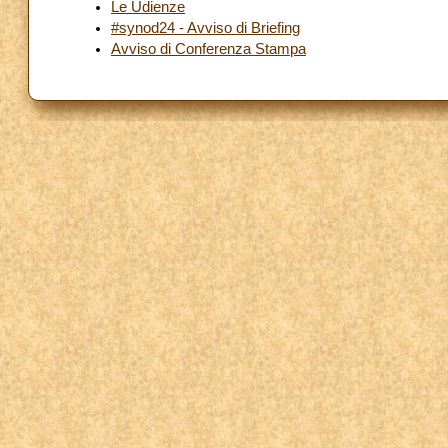
Le Udienze
#synod24 - Avviso di Briefing
Avviso di Conferenza Stampa