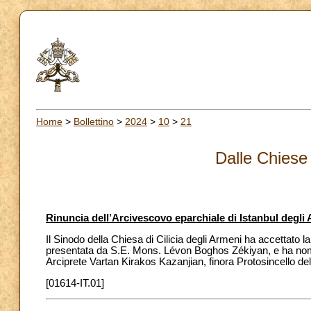
Home
>
Bollettino
>
2024
>
10
>
21
Dalle Chiese 
Rinuncia dell’Arcivescovo eparchiale di Istanbul degli
Il Sinodo della Chiesa di Cilicia degli Armeni ha accettato l
presentata da S.E. Mons. Lévon Boghos Zékiyan, e ha nom
Arciprete Vartan Kirakos Kazanjian, finora Protosincello del
[01614-IT.01]