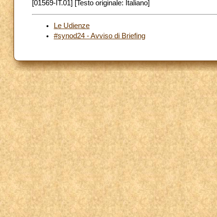
[01569-IT.01] [Testo originale: Italiano]
Le Udienze
#synod24 - Avviso di Briefing