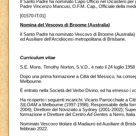
Il Santo Padre ha nominato Capo Ufficio nel Dicastero per gl
Padre Vincenzo Mancusi, O.F.M. Cap., Officiale della mede
[01570-IT.01]
Nomina del Vescovo di Broome (Australia)
Il Santo Padre ha nominato Vescovo di Broome (Australia) 
ed Ausiliare dell’Arcidiocesi metropolitana di Brisbane.
Curriculum vitae
S.E. Mons. Timothy Norton, S.V.D., è nato il 24 luglio 195
Dopo una prima formazione a Città del Messico, ha conseg
Melbourne.
È entrato nella Società del Verbo Divino, ed ha emesso i vo
Ha ricoperto i seguenti incarichi: Vicario Parrocchiale a C
SILOAM
a Melbourne (1997-1998); Responsabile della form
2004); Direttore del Noviziato a Sydney (2001-2002); Super
formazione e Direttore del Centro
Ad Gentes
a Nemi, Italia
Nominato Vescovo titolare di Madauro ed Ausiliare di Brisb
febbraio 2022.