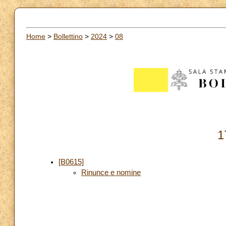
Home
>
Bollettino
>
2024
>
08
1
[B0615]
Rinunce e nomine